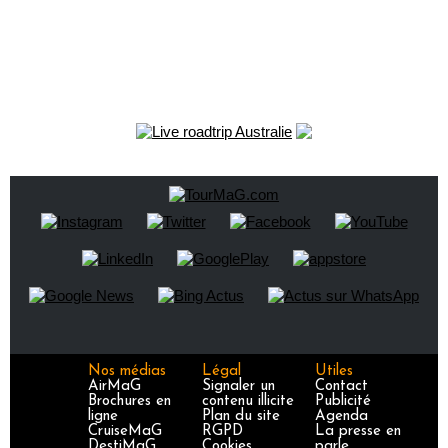
Nos médias
Légal
Utiles
AirMaG
Signaler un
Contact
Brochures en
contenu illicite
Publicité
ligne
Plan du site
Agenda
CruiseMaG
RGPD
La presse en
DestiMaG
Cookies
parle