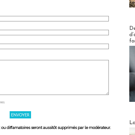
Actus V
De
d’
fo
res
Webinai
La
x ou diffamatoires seront aussitôt supprimés par le modérateur.