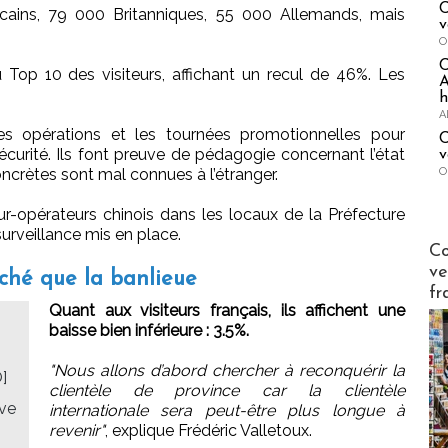
C
cains, 79 000 Britanniques, 55 000 Allemands, mais
v
O
op 10 des visiteurs, affichant un recul de 46%. Les
A
h
A
es opérations et les tournées promotionnelles pour
C
 sécurité. Ils font preuve de pédagogie concernant l’état
v
O
crètes sont mal connues à l’étranger.
opérateurs chinois dans les locaux de la Préfecture
surveillance mis en place.
Publi-n
Co
ve
uché que la banlieue
fr
Quant aux visiteurs français, ils affichent une
baisse bien inférieure : 3.5%.
"Nous allons d’abord chercher à reconquérir la
]
clientèle de province car la clientèle
uve
internationale sera peut-être plus longue à
revenir"
, explique Frédéric Valletoux.