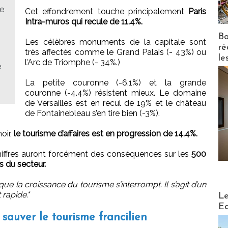
ne
Cet effondrement touche principalement
Paris
Intra-muros qui recule de 11.4%.
Bo
Les célèbres monuments de la capitale sont
ré
très affectés comme le Grand Palais (- 43%) ou
le
l’Arc de Triomphe (- 34%.)
e
La petite couronne (-6.1%) et la grande
couronne (-4.4%) résistent mieux. Le domaine
de Versailles est en recul de 19% et le château
de Fontainebleau s’en tire bien (-3%).
oir,
le tourisme d’affaires est en progression de 14.4%.
hiffres auront forcément des conséquences sur les
500
s du secteur.
que la croissance du tourisme s’interrompt. Il s’agit d’un
Distribu
rapide."
Le
Ed
sauver le tourisme francilien