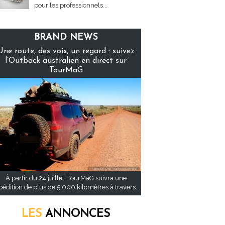
pour les professionnels...
BRAND NEWS
Une route, des voix, un regard : suivez
l’Outback australien en direct sur
TourMaG
À partir du 24 juillet, TourMaG suivra une
pédition de plus de 5 000 kilomètres à travers...
LES
ANNONCES