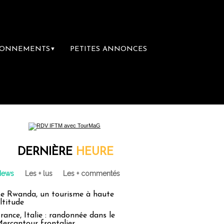
BONNEMENTS
PETITES ANNONCES
▼
 première librairie du voyage
Le groupe Sa
DERNIÈRE
HEURE
News
Les + lus
Les + commentés
e Rwanda, un tourisme à haute
ltitude
rance, Italie : randonnée dans le
ercantour frontalier