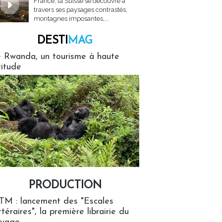
France, la Suisse se découvre à
travers ses paysages contrastés,
montagnes imposantes,...
DESTI
MAG
MAG
 Rwanda, un tourisme à haute
titude
PRODUCTION
ion
TM : lancement des "Escales
ttéraires", la première librairie du