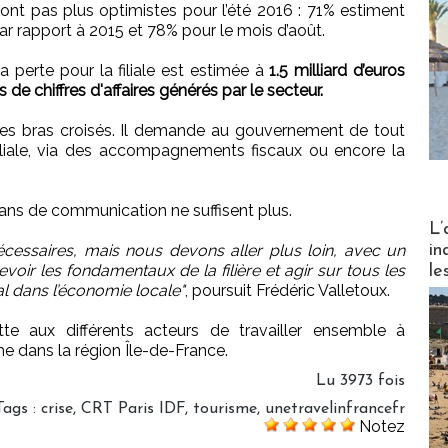
ont pas plus optimistes pour l’été 2016 : 71% estiment
 par rapport à 2015 et 78% pour le mois d’août.
la perte pour la filiale est estimée à
1.5 milliard d’euros
rds de chiffres d'affaires générés par le secteur.
es bras croisés. Il demande au gouvernement de tout
iliale, via des accompagnements fiscaux ou encore la
plans de communication ne suffisent plus.
Partez
L’
in
essaires, mais nous devons aller plus loin, avec un
voir les fondamentaux de la filière et agir sur tous les
le
al dans l’économie locale"
, poursuit Frédéric Valletoux.
tte aux différents acteurs de travailler ensemble à
me dans la région Île-de-France.
Lu 3973 fois
Tags
:
crise
,
CRT Paris IDF
,
tourisme
,
unetravelinfrancefr
Notez