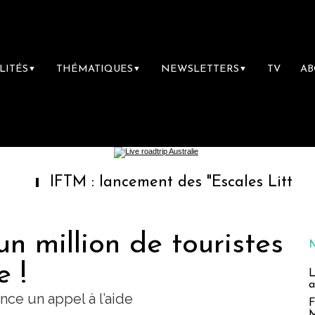
LITÉS
THÉMATIQUES
NEWSLETTERS
TV
A
▼
▼
▼
FTM : lancement des "Escales Littéraires", la
un million de touristes
e !
L
a
nce un appel à l’aide
F
M