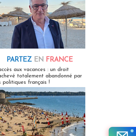
PARTEZ
EN
FRANCE
 en France
accès aux vacances : un droit
achevé totalement abandonné par
s politiques français !