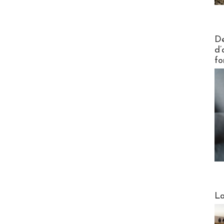
Actus V
De
d’
fo
Webinai
La