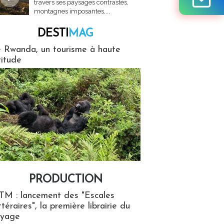
travers ses paysages contrastés,
montagnes imposantes,...
DESTI
MAG
MAG
 Rwanda, un tourisme à haute
titude
PRODUCTION
ion
TM : lancement des "Escales
ttéraires", la première librairie du
oyage