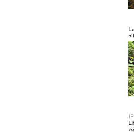
DESTI
Le
al
Product
IF
Li
v