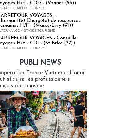
oyages H/F - CDD - (Vannes (56))
FFRES D'EMPLOI TOURISME
CARREFOUR VOYAGES -
lternant(e) Chargé(e) de ressources
umaines H/F - (Massy/Evry (91))
LTERNANCE / STAGES TOURISME
ARREFOUR VOYAGES - Conseiller
oyages H/F - CDI - (St Brice (77))
FFRES D'EMPLOI TOURISME
PUBLI-NEWS
ews
opération France-Vietnam : Hanoï
ut séduire les professionnels
ançais du tourisme