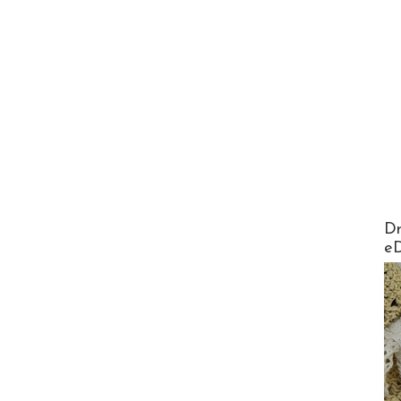
AirMa
Dr
e