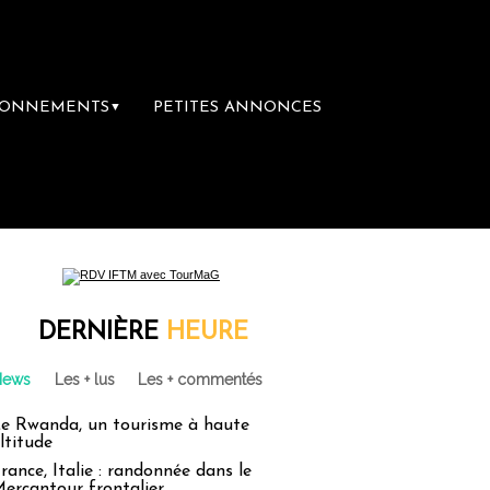
BONNEMENTS
PETITES ANNONCES
▼
e librairie du voyage
Le groupe Sainte-Cl
DERNIÈRE
HEURE
News
Les + lus
Les + commentés
e Rwanda, un tourisme à haute
ltitude
rance, Italie : randonnée dans le
ercantour frontalier