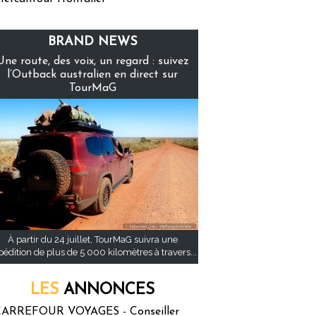
BRAND NEWS
Une route, des voix, un regard : suivez
l’Outback australien en direct sur
TourMaG
À partir du 24 juillet, TourMaG suivra une
pédition de plus de 5 000 kilomètres à travers...
LES
ANNONCES
ARREFOUR VOYAGES - Conseiller