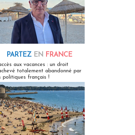
PARTEZ
EN
FRANCE
 en France
accès aux vacances : un droit
achevé totalement abandonné par
s politiques français !