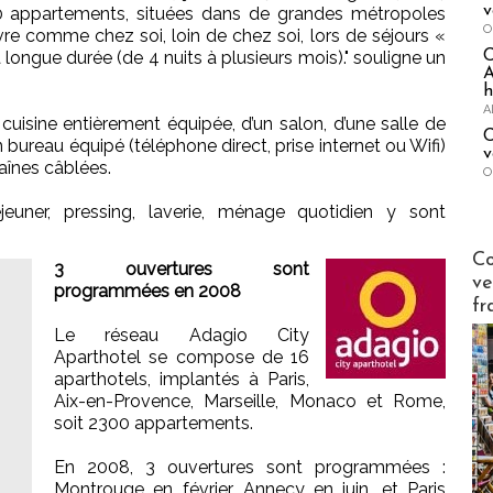
v
40 appartements, situées dans de grandes métropoles
O
re comme chez soi, loin de chez soi, lors de séjours «
 longue durée (de 4 nuits à plusieurs mois)." souligne un
A
h
A
isine entièrement équipée, d’un salon, d’une salle de
C
bureau équipé (téléphone direct, prise internet ou Wifi)
v
aînes câblées.
O
jeuner, pressing, laverie, ménage quotidien y sont
Publi-n
Co
3 ouvertures sont
ve
programmées en 2008
fr
Le réseau Adagio City
Aparthotel se compose de 16
aparthotels, implantés à Paris,
Aix-en-Provence, Marseille, Monaco et Rome,
soit 2300 appartements.
En 2008, 3 ouvertures sont programmées :
Montrouge en février, Annecy en juin, et Paris