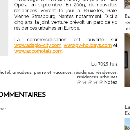
Opéra en septembre. En 2009, de nouvelles
résidences verront le jour à Bruxelles, Bale,
Vienne, Strasbourg, Nantes notamment. D’ici à
Bo
cinq ans, la joint venture prévoit un parc de 50
ré
résidences urbaines en Europe.
le
La commercialisation est ouverte sur
www.adagio-city.com
,
www.pv-holidays.com
et
www.accorhotels.com
.
Lu 7025 fois
hotel
,
amadeus
,
pierre et vacances
,
résidence
,
résidences
,
résidences urbaines
Notez
OMMENTAIRES
Distribu
Le
rter
Ed