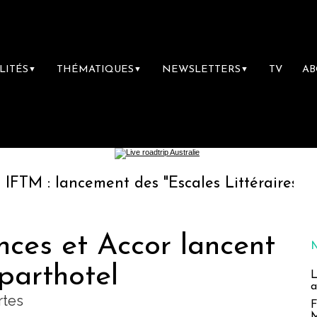
LITÉS
THÉMATIQUES
NEWSLETTERS
TV
A
▼
▼
▼
ancement des "Escales Littéraires", la premièr
nces et Accor lancent
parthotel
L
a
rtes
F
M