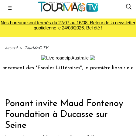
☰
Nos bureaux sont fermés du 27/07 au 16/08. Retour de la newsletter
quotidienne le 24/08/2026. Bel été !
Accueil
>
TourMaG TV
ement des "Escales Littéraires", la première librairie du vo
Ponant invite Maud Fontenoy
Foundation à Ducasse sur
Seine