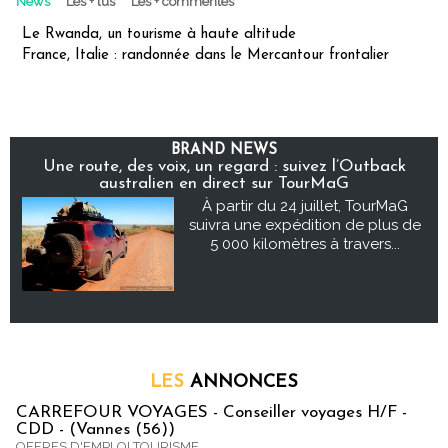
News
Les + lus
Les + commentés
Le Rwanda, un tourisme à haute altitude
France, Italie : randonnée dans le Mercantour frontalier
BRAND NEWS
Une route, des voix, un regard : suivez l’Outback
australien en direct sur TourMaG
À partir du 24 juillet, TourMaG
suivra une expédition de plus de
5 000 kilomètres à travers...
LES
ANNONCES
CARREFOUR VOYAGES - Conseiller voyages H/F -
CDD - (Vannes (56))
OFFRES D'EMPLOI TOURISME