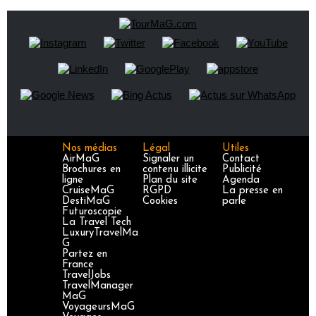
Nos médias
Légal
Utiles
AirMaG
Signaler un
Contact
Brochures en
contenu illicite
Publicité
ligne
Plan du site
Agenda
CruiseMaG
RGPD
La presse en
DestiMaG
Cookies
parle
Futuroscopie
La Travel Tech
LuxuryTravelMa
G
Partez en
France
TravelJobs
TravelManager
MaG
VoyageursMaG