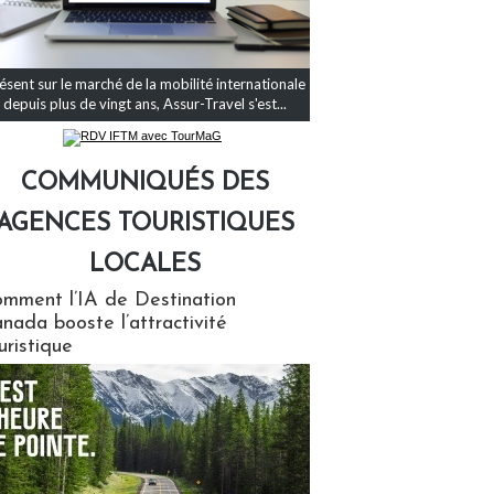
ésent sur le marché de la mobilité internationale
depuis plus de vingt ans, Assur-Travel s'est...
COMMUNIQUÉS DES
AGENCES TOURISTIQUES
LOCALES
qués des agences touristiques locales
mment l’IA de Destination
nada booste l’attractivité
uristique