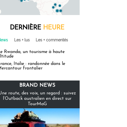
DERNIÈRE
HEURE
News
Les + lus
Les + commentés
e Rwanda, un tourisme à haute
ltitude
rance, Italie : randonnée dans le
ercantour frontalier
BRAND NEWS
Une route, des voix, un regard : suivez
l’Outback australien en direct sur
TourMaG