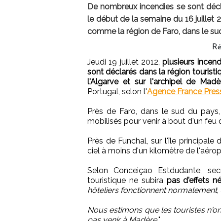
De nombreux incendies se sont décla
le début de la semaine du 16 juillet 
comme la région de Faro, dans le sud
Ré
Jeudi 19 juillet 2012,
plusieurs incend
sont déclarés dans la région touristi
l'Algarve et sur l'archipel de Madè
Portugal, selon l'
Agence France Pres
Près de Faro, dans le sud du pay
mobilisés pour venir à bout d'un feu q
Près de Funchal, sur l'île principa
ciel à moins d'un kilomètre de l'aéro
Selon Conceiçao Estdudante, secrét
touristique ne subira
pas d'effets né
hôteliers fonctionnent normalement
,
Nous estimons que les touristes n'on
pas venir à Madère.
"