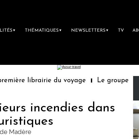
LITÉS
THÉMATIQUES
NEWSLETTERS
TV
A
▼
▼
▼
mière librairie du voyage
Le groupe Saint
sieurs incendies dans
uristiques
l de Madère