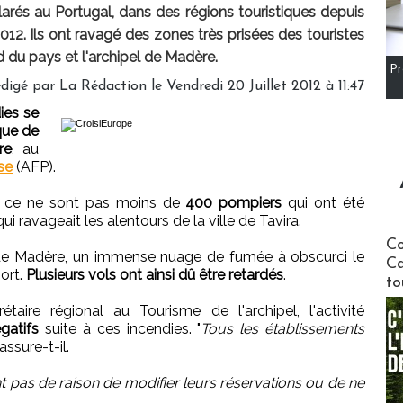
rés au Portugal, dans des régions touristiques depuis
2012. Ils ont ravagé des zones très prisées des touristes
 du pays et l'archipel de Madère.
Pr
digé par
La Rédaction
le Vendredi 20 Juillet 2012 à 11:47
ies se
que de
re
, au
se
(AFP).
s, ce ne sont pas moins de
400 pompiers
qui ont été
ui ravageait les alentours de la ville de Tavira.
Communi
Co
le de Madère, un immense nuage de fumée à obscurci le
Ca
port.
Plusieurs vols ont ainsi dû être retardés
.
to
aire régional au Tourisme de l'archipel, l'activité
gatifs
suite à ces incendies. "
Tous les établissements
 assure-t-il.
t pas de raison de modifier leurs réservations ou de ne