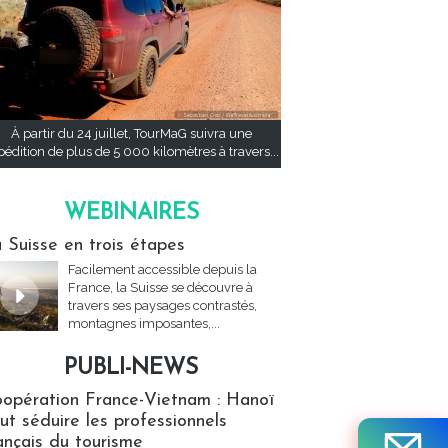
À partir du 24 juillet, TourMaG suivra une
pédition de plus de 5 000 kilomètres à travers...
WEBINAIRES
res
 Suisse en trois étapes
Facilement accessible depuis la
France, la Suisse se découvre à
travers ses paysages contrastés,
montagnes imposantes,...
PUBLI-NEWS
ews
opération France-Vietnam : Hanoï
ut séduire les professionnels
ançais du tourisme