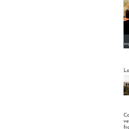
ex
Webinai
La
Publi-n
Co
ve
fr