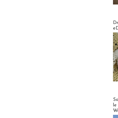
AirMa
Dr
e
Cruise
Sa
le
Wo