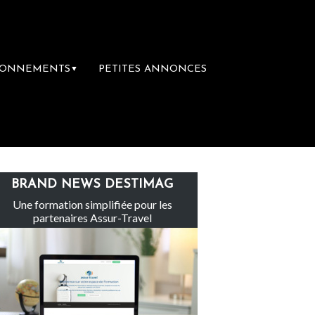
BONNEMENTS
PETITES ANNONCES
▼
e-Claire rachète Eden Tour
L’accès aux va
BRAND NEWS DESTIMAG
Une formation simplifiée pour les
partenaires Assur-Travel