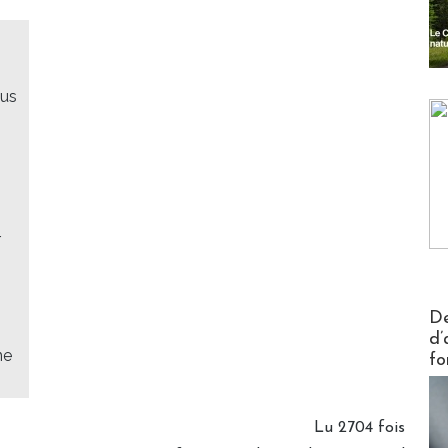
ous
r
Actus V
De
d’
ne
fo
Lu 2704 fois