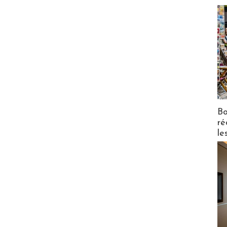
Bo
ré
le