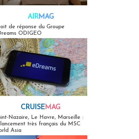
AIR
MAG
G
oit de réponse du Groupe
Dreams ODIGEO
CRUISE
MAG
MaG
int-Nazaire, Le Havre, Marseille :
 lancement très français du MSC
rld Asia