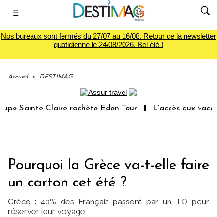
☰
Nos bureaux sont fermés du 27/07 au 16/08. Retour de la newsletter
quotidienne le 24/08/2026. Bel été !
Accueil
>
DESTIMAG
e Sainte-Claire rachète Eden Tour
L’accès aux vacances
Pourquoi la Grèce va-t-elle faire
un carton cet été ?
Grèce : 40% des Français passent par un TO pour
réserver leur voyage