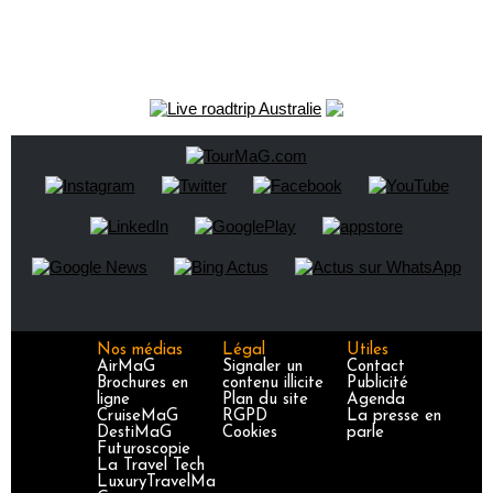
Nos médias
Légal
Utiles
AirMaG
Signaler un
Contact
Brochures en
contenu illicite
Publicité
ligne
Plan du site
Agenda
CruiseMaG
RGPD
La presse en
DestiMaG
Cookies
parle
Futuroscopie
La Travel Tech
LuxuryTravelMa