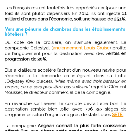
Les Français restent toutefois très appréciés car (pour une
fois) ils sont plutôt dépensiers. En 2014, ils ont injecté
1,1
milliard d'euros dans l'économie, soit une hausse de 25,1%.
Vers une pénurie de chambres dans les établissements
hôteliers ?
Du coté de la croisière, on s'amuse également. La
compagnie Celestyal (
anciennement Louis Cruise
) profite
de l’engouement pour la destination avec des v
entes en
progression de 30%.
Elle a d’ailleurs accéléré l’achat d’un nouveau navire pour
répondre à la demande en intégrant dans sa flotte
l’Odyssey (850 places).
"Mais même avec trois bateaux en
propre, ce ne sera peut-être pas suffisant"
regrette Clément
Mousset, le directeur commercial de la compagnie.
En revanche sur l'aérien, le compte devrait être bon. La
destination semble bien lotie, avec 706 353 sièges de
programmés selon l'organisme grec de statistiques
SETE.
La compagnie
Aegean connaît la plus forte croissance,