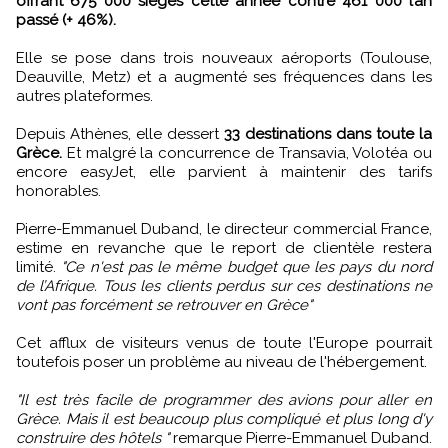
offrant 675 000 sièges cette année contre 461 000 l’an
passé (+ 46%).
Elle se pose dans trois nouveaux aéroports (Toulouse,
Deauville, Metz) et a augmenté ses fréquences dans les
autres plateformes.
Depuis Athènes, elle dessert
33 destinations dans toute la
Grèce.
Et malgré la concurrence de Transavia, Volotéa ou
encore easyJet, elle parvient à maintenir des tarifs
honorables.
Pierre-Emmanuel Duband, le directeur commercial France,
estime en revanche que le report de clientèle restera
limité.
"Ce n'est pas le même budget que les pays du nord
de l’Afrique. Tous les clients perdus sur ces destinations ne
vont pas forcément se retrouver en Grèce"
Cet afflux de visiteurs venus de toute l'Europe pourrait
toutefois poser un problème au niveau de l'hébergement.
"Il est très facile de programmer des avions pour aller en
Grèce. Mais il est beaucoup plus compliqué et plus long d'y
construire des hôtels "
remarque Pierre-Emmanuel Duband.