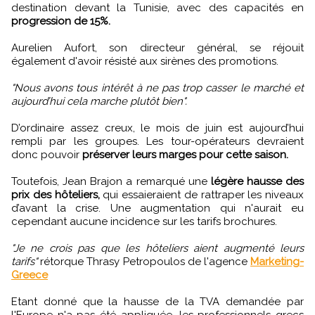
destination devant la Tunisie, avec des capacités en
progression de 15%.
Aurelien Aufort, son directeur général, se réjouit
également d'avoir résisté aux sirènes des promotions.
"Nous avons tous intérêt à ne pas trop casser le marché et
aujourd’hui cela marche plutôt bien".
D’ordinaire assez creux, le mois de juin est aujourd’hui
rempli par les groupes. Les tour-opérateurs devraient
donc pouvoir
préserver leurs marges pour cette saison.
Toutefois, Jean Brajon a remarqué une
légère hausse des
prix des hôteliers,
qui essaieraient de rattraper les niveaux
d’avant la crise. Une augmentation qui n'aurait eu
cependant aucune incidence sur les tarifs brochures.
"Je ne crois pas que les hôteliers aient augmenté leurs
tarifs"
rétorque Thrasy Petropoulos de l'agence
Marketing-
Greece
Etant donné que la hausse de la TVA demandée par
l'Europe n'a pas été appliquée, les professionnels grecs