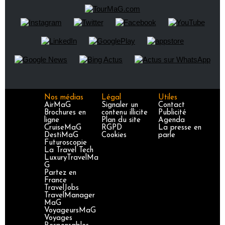
Nos médias
Légal
Utiles
AirMaG
Signaler un
Contact
Brochures en
contenu illicite
Publicité
ligne
Plan du site
Agenda
CruiseMaG
RGPD
La presse en
DestiMaG
Cookies
parle
Futuroscopie
La Travel Tech
LuxuryTravelMa
G
Partez en
France
TravelJobs
TravelManager
MaG
VoyageursMaG
Voyages