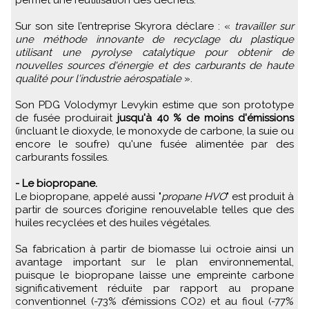
permet une réutilisation des déchets.
Sur son site l’entreprise Skyrora déclare : «
travailler sur
une méthode innovante de recyclage du plastique
utilisant une pyrolyse catalytique pour obtenir de
nouvelles sources d'énergie et des carburants de haute
qualité pour l'industrie aérospatiale
».
Son PDG Volodymyr Levykin estime que son prototype
de fusée produirait
jusqu'à 40 % de moins d'émissions
(incluant le dioxyde, le monoxyde de carbone, la suie ou
encore le soufre) qu'une fusée alimentée par des
carburants fossiles.
- Le biopropane.
Le biopropane, appelé aussi "
propane HVO
" est produit à
partir de sources d’origine renouvelable telles que des
huiles recyclées et des huiles végétales.
Sa fabrication à partir de biomasse lui octroie ainsi un
avantage important sur le plan environnemental,
puisque le biopropane laisse une empreinte carbone
significativement réduite par rapport au propane
conventionnel (-73% d’émissions CO2) et au fioul (-77%