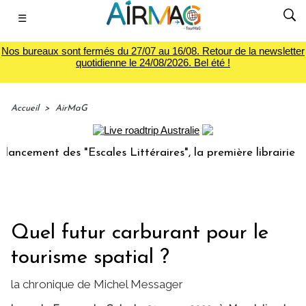
☰
Nos bureaux sont fermés du 27/07 au 16/08. Retour de la newsletter
quotidienne le 24/08/2026. Bel été !
Accueil
>
AirMaG
nt des "Escales Littéraires", la première librairie du voyag
Quel futur carburant pour le
tourisme spatial ?
la chronique de Michel Messager