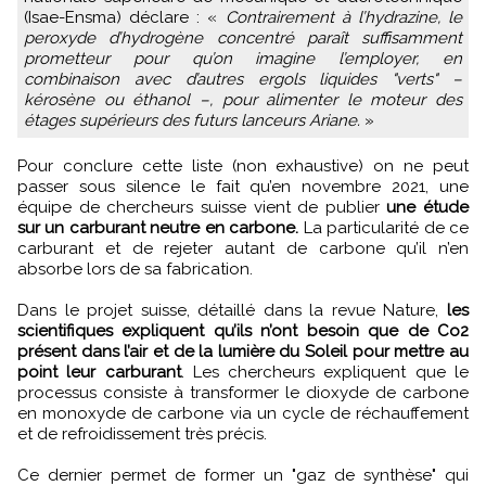
(Isae-Ensma) déclare : «
Contrairement à l’hydrazine, le
peroxyde d’hydrogène concentré paraît suffisamment
prometteur pour qu’on imagine l’employer, en
combinaison avec d’autres ergols liquides "verts" –
kérosène ou éthanol –, pour alimenter le moteur des
étages supérieurs des futurs lanceurs Ariane.
»
Pour conclure cette liste (non exhaustive) on ne peut
passer sous silence le fait qu’en novembre 2021, une
équipe de chercheurs suisse vient de publier
une étude
sur un carburant neutre en carbone.
La particularité de ce
carburant et de rejeter autant de carbone qu’il n’en
absorbe lors de sa fabrication.
Dans le projet suisse, détaillé dans la revue Nature,
les
scientifiques expliquent qu’ils n’ont besoin que de Co2
présent dans l’air et de la lumière du Soleil pour mettre au
point leur carburant
. Les chercheurs expliquent que le
processus consiste à transformer le dioxyde de carbone
en monoxyde de carbone via un cycle de réchauffement
et de refroidissement très précis.
Ce dernier permet de former un "gaz de synthèse" qui