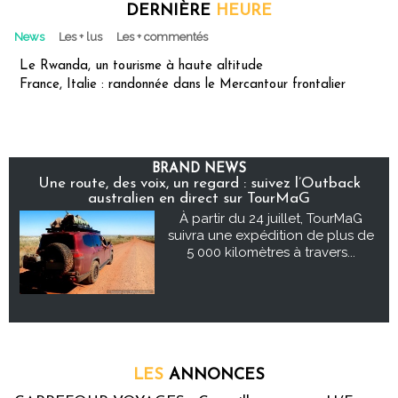
DERNIÈRE
HEURE
News
Les + lus
Les + commentés
Le Rwanda, un tourisme à haute altitude
France, Italie : randonnée dans le Mercantour frontalier
BRAND NEWS
Une route, des voix, un regard : suivez l’Outback
australien en direct sur TourMaG
À partir du 24 juillet, TourMaG
suivra une expédition de plus de
5 000 kilomètres à travers...
LES
ANNONCES