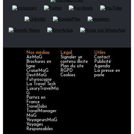
Nos médias
Légal
Utiles
AirMaG
Signaler un
Contact
Brochures en
contenu illicite
Publicité
ligne
Plan du site
Agenda
CruiseMaG
RGPD
La presse en
DestiMaG
Cookies
parle
Futuroscopie
La Travel Tech
LuxuryTravelMa
G
Partez en
France
TravelJobs
TravelManager
MaG
VoyageursMaG
Voyages
Responsables