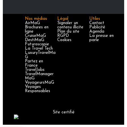
Nos médias
Légal
Utiles
AirMaG
Signaler un
Contact
Brochures en
contenu illicite
Publicité
ligne
Plan du site
Agenda
CruiseMaG
RGPD
La presse en
DestiMaG
Cookies
parle
Futuroscopie
La Travel Tech
LuxuryTravelMa
G
Partez en
France
TravelJobs
TravelManager
MaG
VoyageursMaG
Voyages
Responsables
Site certifié