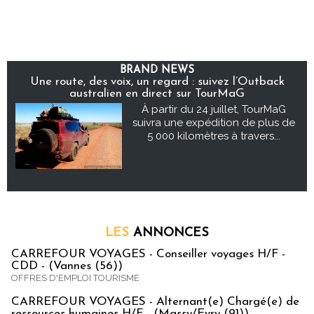
BRAND NEWS
Une route, des voix, un regard : suivez l’Outback
australien en direct sur TourMaG
À partir du 24 juillet, TourMaG
suivra une expédition de plus de
5 000 kilomètres à travers...
LES
ANNONCES
CARREFOUR VOYAGES - Conseiller voyages H/F -
CDD - (Vannes (56))
OFFRES D'EMPLOI TOURISME
CARREFOUR VOYAGES - Alternant(e) Chargé(e) de
ressources humaines H/F - (Massy/Evry (91))