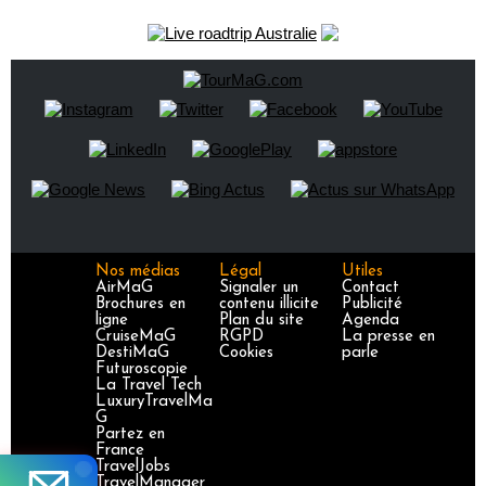
Nos médias
Légal
Utiles
AirMaG
Signaler un
Contact
Brochures en
contenu illicite
Publicité
ligne
Plan du site
Agenda
CruiseMaG
RGPD
La presse en
DestiMaG
Cookies
parle
Futuroscopie
La Travel Tech
LuxuryTravelMa
G
Partez en
France
TravelJobs
TravelManager