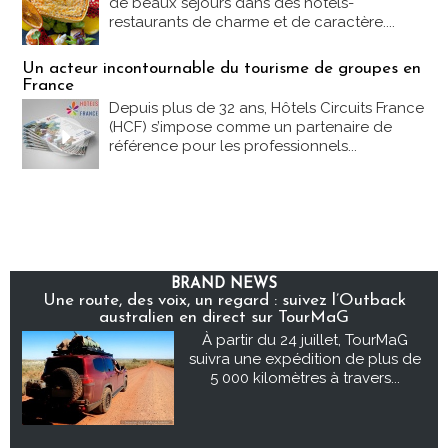
de beaux séjours dans des hôtels-
restaurants de charme et de caractère....
Un acteur incontournable du tourisme de groupes en
France
Depuis plus de 32 ans, Hôtels Circuits France
(HCF) s’impose comme un partenaire de
référence pour les professionnels...
BRAND NEWS
Une route, des voix, un regard : suivez l’Outback
australien en direct sur TourMaG
À partir du 24 juillet, TourMaG
suivra une expédition de plus de
5 000 kilomètres à travers...