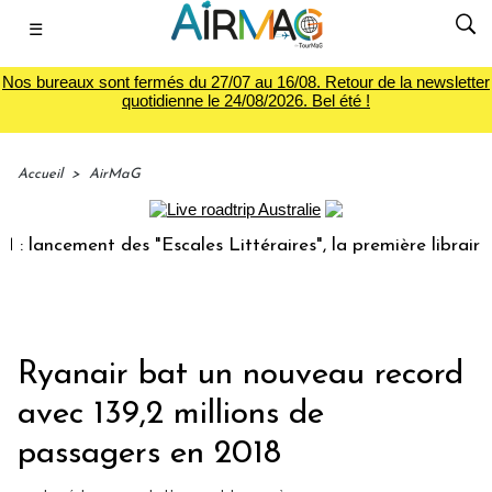
☰
Nos bureaux sont fermés du 27/07 au 16/08. Retour de la newsletter
quotidienne le 24/08/2026. Bel été !
Accueil
>
AirMaG
ncement des "Escales Littéraires", la première librairie du 
Ryanair bat un nouveau record
avec 139,2 millions de
passagers en 2018