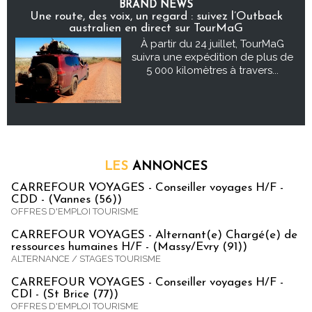
BRAND NEWS
Une route, des voix, un regard : suivez l’Outback
australien en direct sur TourMaG
À partir du 24 juillet, TourMaG
suivra une expédition de plus de
5 000 kilomètres à travers...
LES
ANNONCES
CARREFOUR VOYAGES - Conseiller voyages H/F -
CDD - (Vannes (56))
OFFRES D'EMPLOI TOURISME
CARREFOUR VOYAGES - Alternant(e) Chargé(e) de
ressources humaines H/F - (Massy/Evry (91))
ALTERNANCE / STAGES TOURISME
CARREFOUR VOYAGES - Conseiller voyages H/F -
CDI - (St Brice (77))
OFFRES D'EMPLOI TOURISME