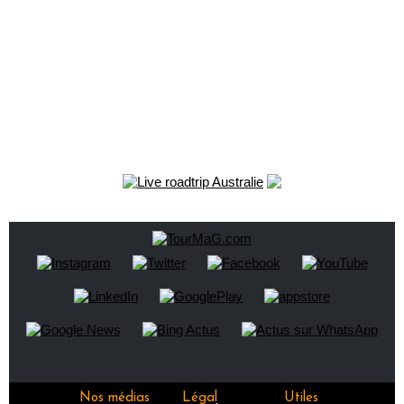
Nos médias
Légal
Utiles