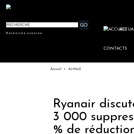
ACTUA
Recherche avancée
CONTACTS
Accueil
>
AirMaG
IFT
Ryanair discut
3 000 suppres
% de réduction