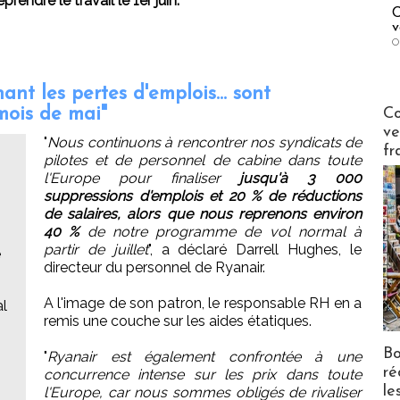
endre le travail le 1er juin.
C
v
O
nt les pertes d'emplois... sont
Publi-n
mois de mai"
Co
ve
"
Nous continuons à rencontrer nos syndicats de
fr
pilotes et de personnel de cabine dans toute
l'Europe pour finaliser
jusqu'à 3 000
suppressions d'emplois et 20 % de réductions
de salaires, alors que nous reprenons environ
40 %
de notre programme de vol normal à
partir de juillet
", a déclaré Darrell Hughes, le
e
directeur du personnel de Ryanair.
A l'image de son patron, le responsable RH en a
al
remis une couche sur les aides étatiques.
Bo
"
Ryanair est également confrontée à une
ré
concurrence intense sur les prix dans toute
le
l'Europe, car nous sommes obligés de rivaliser