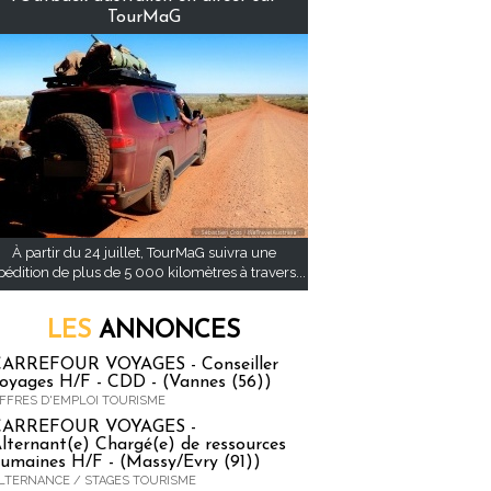
TourMaG
À partir du 24 juillet, TourMaG suivra une
pédition de plus de 5 000 kilomètres à travers...
LES
ANNONCES
ARREFOUR VOYAGES - Conseiller
oyages H/F - CDD - (Vannes (56))
FFRES D'EMPLOI TOURISME
CARREFOUR VOYAGES -
lternant(e) Chargé(e) de ressources
umaines H/F - (Massy/Evry (91))
LTERNANCE / STAGES TOURISME