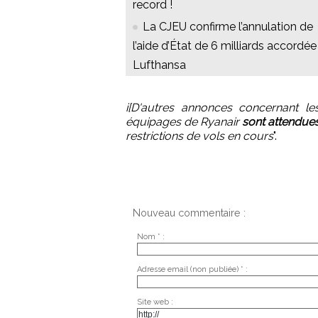
record !
La CJEU confirme l’annulation de
l’aide d’État de 6 milliards accordée
Lufthansa
i[D'autres annonces concernant le
équipages de Ryanair
sont attendues
restrictions de vols en cours
".
Nouveau commentaire :
Nom * :
Adresse email (non publiée) * :
Site web :