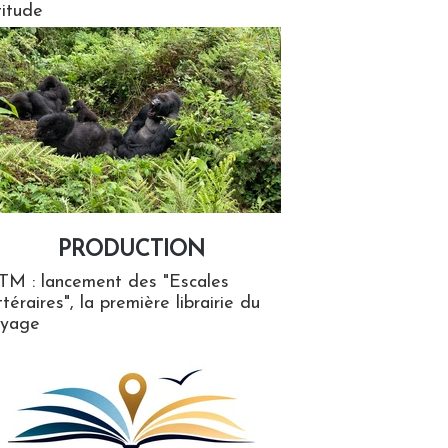
titude
PRODUCTION
ion
TM : lancement des "Escales
ttéraires", la première librairie du
oyage