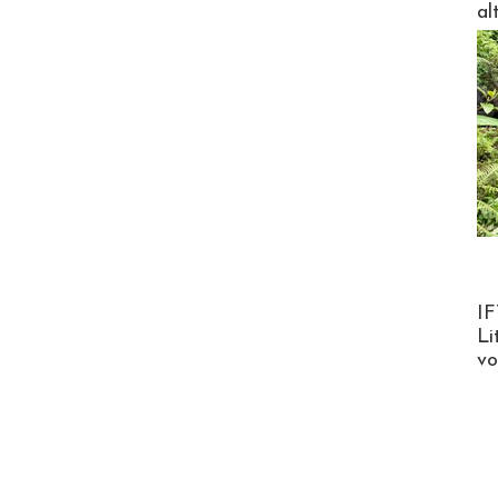
al
Product
IF
Li
v