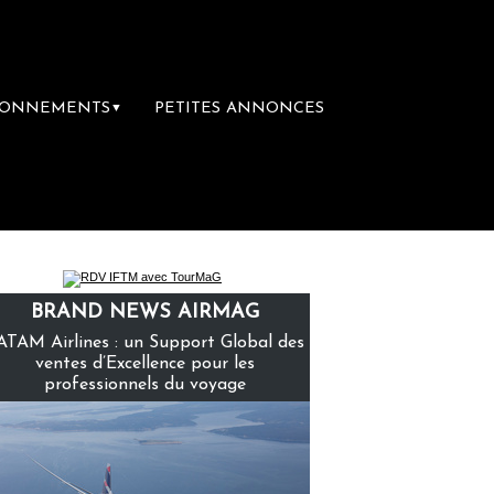
BONNEMENTS
PETITES ANNONCES
▼
emière librairie du voyage
Le groupe Sain
BRAND NEWS AIRMAG
ATAM Airlines : un Support Global des
ventes d’Excellence pour les
professionnels du voyage