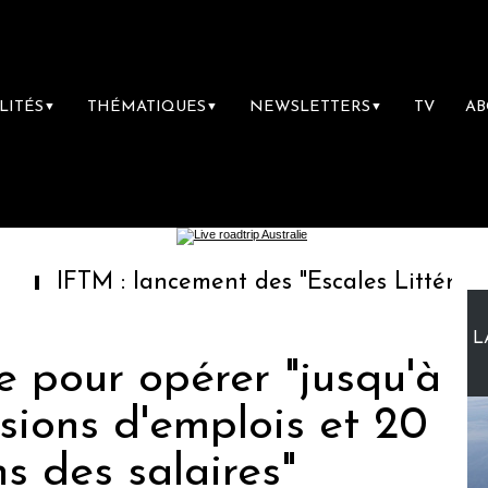
LITÉS
THÉMATIQUES
NEWSLETTERS
TV
A
▼
▼
▼
M : lancement des "Escales Littéraires", la pr
L
e pour opérer "jusqu'à
sions d'emplois et 20
s des salaires"