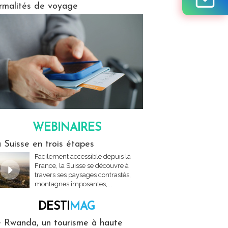
rmalités de voyage
WEBINAIRES
res
 Suisse en trois étapes
Facilement accessible depuis la
France, la Suisse se découvre à
travers ses paysages contrastés,
montagnes imposantes,...
DESTI
MAG
MAG
 Rwanda, un tourisme à haute