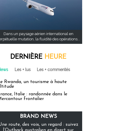
Dans un paysage aérien international en
rpétuelle mutation, la fluidité des opérations...
DERNIÈRE
HEURE
News
Les + lus
Les + commentés
e Rwanda, un tourisme à haute
ltitude
rance, Italie : randonnée dans le
ercantour frontalier
BRAND NEWS
Une route, des voix, un regard : suivez
l’Outback australien en direct sur