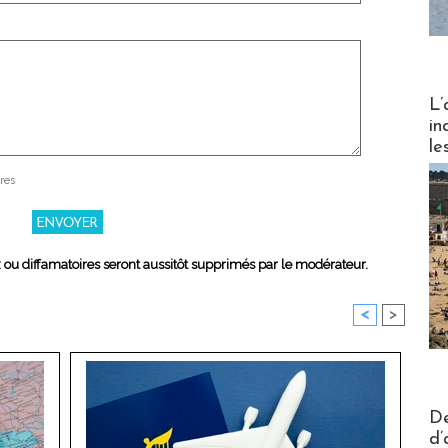
Partez
L’
in
le
res
x ou diffamatoires seront aussitôt supprimés par le modérateur.
<
>
Actus V
De
d’