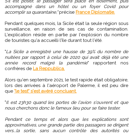
S’il est positif, le passager sera placé en isolement, puis
accompagné dans un hôtel ou un foyer Covid pour
accomplir sa quarantaine,"
précise
France Diplomatie.
Pendant quelques mois, la Sicile était la seule région sous
surveillance, en raison de ses cas de contamination.
L'explication réside en partie par l'explosion du nombre
de touristes qu'a accueilli l'île durant tout l'été.
"
La Sicile a enregistré une hausse de 39% du nombre de
nuitées par rapport à celui de 2020 qui avait déjà été une
année record malgré la pandémie
" rapportent nos
confrères de
La Reppublica.
Alors qu'en septembre 2021, le test rapide était obligatoire,
lors des arrivées à l'aéroport de Palerme, il est peu dire
que
"le test" s'est avéré concluant.
"
Il est 23h30 quand les portes de l'avion s'ouvrent et que
nous cherchons donc le fameux lieu pour se faire tester.
Pendant ce temps et alors que les explications sont
approximatives, une grande partie des passagers se dirigent
vers...la sortie, sans aucun contrôle des autorités ou