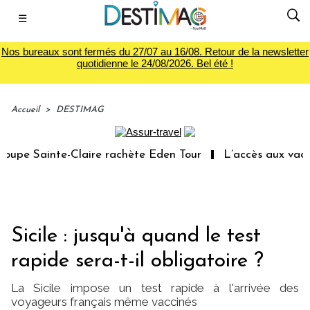
☰
Nos bureaux sont fermés du 27/07 au 16/08. Retour de la newsletter
quotidienne le 24/08/2026. Bel été !
Accueil
>
DESTIMAG
upe Sainte-Claire rachète Eden Tour
L’accès aux vacanc
Sicile : jusqu'à quand le test
rapide sera-t-il obligatoire ?
La Sicile impose un test rapide à l'arrivée des
voyageurs français même vaccinés