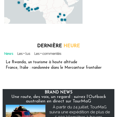
DERNIÈRE
HEURE
News
Les + lus
Les + commentés
Le Rwanda, un tourisme à haute altitude
France, Italie : randonnée dans le Mercantour frontalier
BRAND NEWS
Une route, des voix, un regard : suivez l’Outback
australien en direct sur TourMaG
À partir du 24 juillet, TourMaG
suivra une expédition de plus de
5 000 kilomètres à travers...