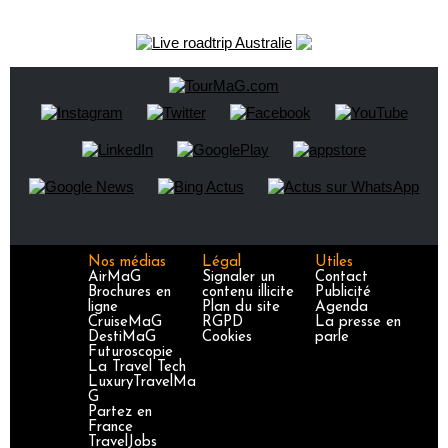
Nos médias
Légal
Utiles
AirMaG
Signaler un
Contact
Brochures en
contenu illicite
Publicité
ligne
Plan du site
Agenda
CruiseMaG
RGPD
La presse en
DestiMaG
Cookies
parle
Futuroscopie
La Travel Tech
LuxuryTravelMa
G
Partez en
France
TravelJobs