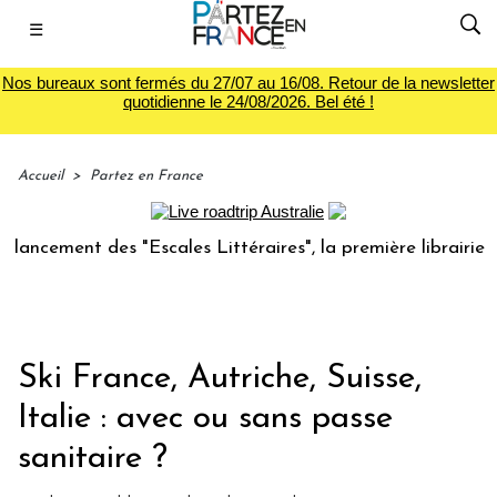
☰
Nos bureaux sont fermés du 27/07 au 16/08. Retour de la newsletter
quotidienne le 24/08/2026. Bel été !
Accueil
>
Partez en France
ment des "Escales Littéraires", la première librairie du voy
Ski France, Autriche, Suisse,
Italie : avec ou sans passe
sanitaire ?