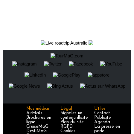
Nos médias
Légal
Utiles
AirMaG
Signaler un
Contact
Brochures en
contenu illicite
Publicité
ligne
Plan du site
Agenda
CruiseMaG
RGPD
La presse en
DestiMaG
Cookies
parle