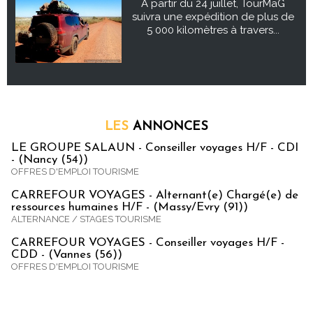
À partir du 24 juillet, TourMaG
suivra une expédition de plus de
5 000 kilomètres à travers...
LES
ANNONCES
LE GROUPE SALAUN - Conseiller voyages H/F - CDI
- (Nancy (54))
OFFRES D'EMPLOI TOURISME
CARREFOUR VOYAGES - Alternant(e) Chargé(e) de
ressources humaines H/F - (Massy/Evry (91))
ALTERNANCE / STAGES TOURISME
CARREFOUR VOYAGES - Conseiller voyages H/F -
CDD - (Vannes (56))
OFFRES D'EMPLOI TOURISME