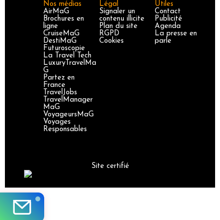
Nos médias
Légal
Utiles
AirMaG
Signaler un
Contact
Brochures en
contenu illicite
Publicité
ligne
Plan du site
Agenda
CruiseMaG
RGPD
La presse en
DestiMaG
Cookies
parle
Futuroscopie
La Travel Tech
LuxuryTravelMa
G
Partez en
France
TravelJobs
TravelManager
MaG
VoyageursMaG
Voyages
Responsables
Site certifié