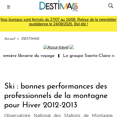
☰
Nos bureaux sont fermés du 27/07 au 16/08. Retour de la newsletter
quotidienne le 24/08/2026. Bel été !
Accueil
>
DESTIMAG
remière librairie du voyage
Le groupe Sainte-Claire rac
Ski : bonnes performances des
professionnels de la montagne
pour Hiver 2012-2013
Observatoire National des Stations de Montagne