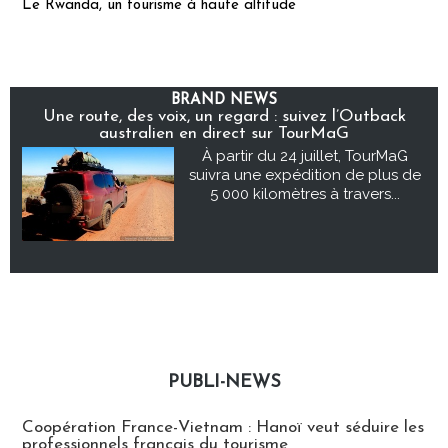
Le Rwanda, un tourisme à haute altitude
BRAND NEWS
Une route, des voix, un regard : suivez l’Outback
australien en direct sur TourMaG
À partir du 24 juillet, TourMaG
suivra une expédition de plus de
5 000 kilomètres à travers...
PUBLI-NEWS
Publi-news
Coopération France-Vietnam : Hanoï veut séduire les
professionnels français du tourisme