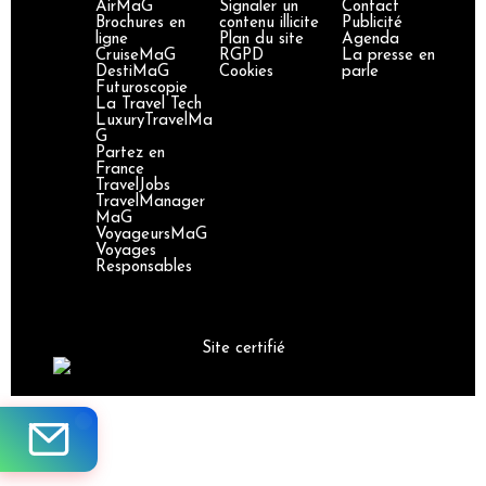
AirMaG
Signaler un
Contact
Brochures en
contenu illicite
Publicité
ligne
Plan du site
Agenda
CruiseMaG
RGPD
La presse en
DestiMaG
Cookies
parle
Futuroscopie
La Travel Tech
LuxuryTravelMa
G
Partez en
France
TravelJobs
TravelManager
MaG
VoyageursMaG
Voyages
Responsables
Site certifié