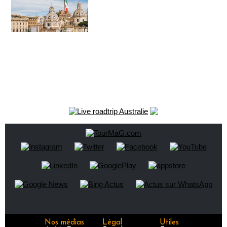
Nos médias
Légal
Utiles