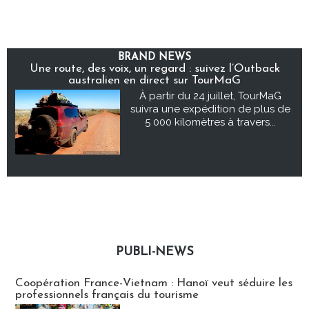
BRAND NEWS
Une route, des voix, un regard : suivez l’Outback
australien en direct sur TourMaG
À partir du 24 juillet, TourMaG
suivra une expédition de plus de
5 000 kilomètres à travers...
PUBLI-NEWS
Publi-news
Coopération France-Vietnam : Hanoï veut séduire les
professionnels français du tourisme