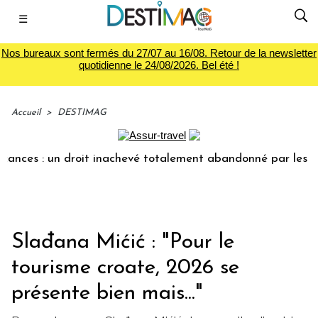
☰
Nos bureaux sont fermés du 27/07 au 16/08. Retour de la newsletter
quotidienne le 24/08/2026. Bel été !
Accueil
>
DESTIMAG
ces : un droit inachevé totalement abandonné par les politi
Slađana Mićić : "Pour le
tourisme croate, 2026 se
présente bien mais..."