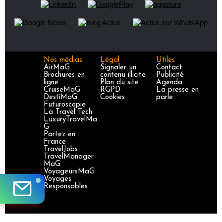
Nos médias
Légal
Utiles
AirMaG
Signaler un
Contact
Brochures en
contenu illicite
Publicité
ligne
Plan du site
Agenda
CruiseMaG
RGPD
La presse en
DestiMaG
Cookies
parle
Futuroscopie
La Travel Tech
LuxuryTravelMa
G
Partez en
France
TravelJobs
TravelManager
MaG
VoyageursMaG
Voyages
Responsables