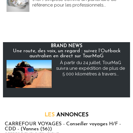
référence pour les professionnels...
BRAND NEWS
Une route, des voix, un regard : suivez l’Outback
australien en direct sur TourMaG
À partir du 24 juillet, TourMaG
suivra une expédition de plus de
5 000 kilomètres à travers...
LES
ANNONCES
CARREFOUR VOYAGES - Conseiller voyages H/F -
CDD - (Vannes (56))