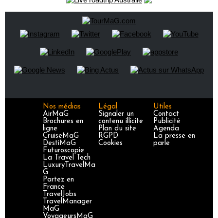
Nos médias
Légal
Utiles
AirMaG
Signaler un
Contact
Brochures en
contenu illicite
Publicité
ligne
Plan du site
Agenda
CruiseMaG
RGPD
La presse en
DestiMaG
Cookies
parle
Futuroscopie
La Travel Tech
LuxuryTravelMa
G
Partez en
France
TravelJobs
TravelManager
MaG
VoyageursMaG