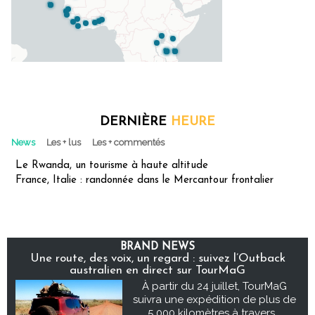
DERNIÈRE
HEURE
News
Les + lus
Les + commentés
Le Rwanda, un tourisme à haute altitude
France, Italie : randonnée dans le Mercantour frontalier
BRAND NEWS
Une route, des voix, un regard : suivez l’Outback
australien en direct sur TourMaG
À partir du 24 juillet, TourMaG
suivra une expédition de plus de
5 000 kilomètres à travers...