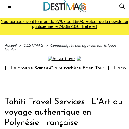
☰
Nos bureaux sont fermés du 27/07 au 16/08. Retour de la newsletter
quotidienne le 24/08/2026. Bel été !
Accueil
>
DESTIMAG
>
Communiqués des agences touristiques
locales
Le groupe Sainte-Claire rachète Eden Tour
L’accès a
Tahiti Travel Services : L'Art du
voyage authentique en
Polynésie Française