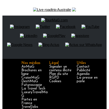
Nos médias
Légal
Utiles
AirMaG
Signaler un
Contact
Brochures en
contenu illicite
Publicité
ligne
Plan du site
Agenda
CruiseMaG
RGPD
La presse en
DestiMaG
Cookies
parle
Futuroscopie
La Travel Tech
LuxuryTravelMa
G
Partez en
France
TravelJobs