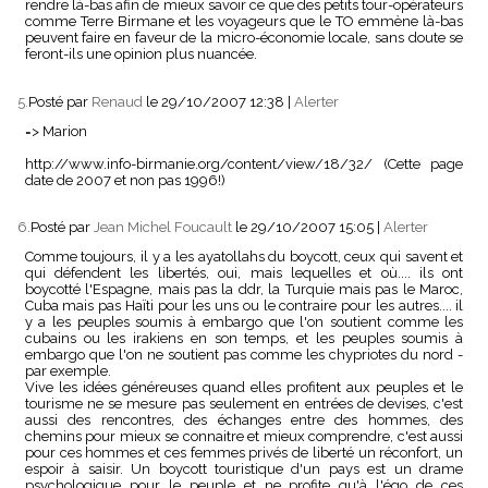
rendre là-bas afin de mieux savoir ce que des petits tour-opérateurs
comme Terre Birmane et les voyageurs que le TO emmène là-bas
peuvent faire en faveur de la micro-économie locale, sans doute se
feront-ils une opinion plus nuancée.
5.
Posté par
Renaud
le 29/10/2007 12:38
|
Alerter
=> Marion
http://www.info-birmanie.org/content/view/18/32/ (Cette page
date de 2007 et non pas 1996!)
6.
Posté par
Jean Michel Foucault
le 29/10/2007 15:05
|
Alerter
Comme toujours, il y a les ayatollahs du boycott, ceux qui savent et
qui défendent les libertés, oui, mais lequelles et où.... ils ont
boycotté l'Espagne, mais pas la ddr, la Turquie mais pas le Maroc,
Cuba mais pas Haïti pour les uns ou le contraire pour les autres.... il
y a les peuples soumis à embargo que l'on soutient comme les
cubains ou les irakiens en son temps, et les peuples soumis à
embargo que l'on ne soutient pas comme les chypriotes du nord -
par exemple.
Vive les idées généreuses quand elles profitent aux peuples et le
tourisme ne se mesure pas seulement en entrées de devises, c'est
aussi des rencontres, des échanges entre des hommes, des
chemins pour mieux se connaitre et mieux comprendre, c'est aussi
pour ces hommes et ces femmes privés de liberté un réconfort, un
espoir à saisir. Un boycott touristique d'un pays est un drame
psychologique pour le peuple et ne profite qu'à l'égo de ces