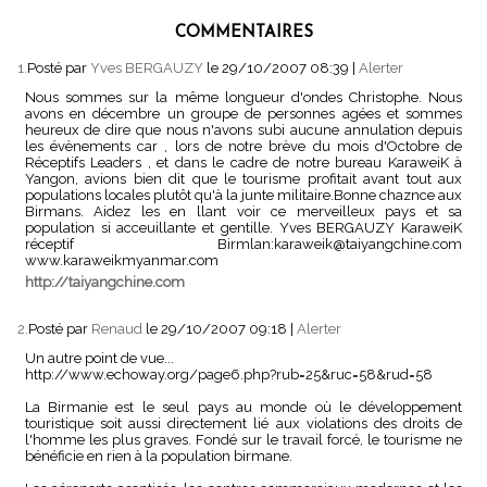
COMMENTAIRES
1.
Posté par
Yves BERGAUZY
le 29/10/2007 08:39
|
Alerter
Nous sommes sur la même longueur d'ondes Christophe. Nous
avons en décembre un groupe de personnes agées et sommes
heureux de dire que nous n'avons subi aucune annulation depuis
les évènements car , lors de notre brève du mois d'Octobre de
Réceptifs Leaders , et dans le cadre de notre bureau KaraweiK à
Yangon, avions bien dit que le tourisme profitait avant tout aux
populations locales plutôt qu'à la junte militaire.Bonne chaznce aux
Birmans. Aidez les en llant voir ce merveilleux pays et sa
population si acceuillante et gentille. Yves BERGAUZY KaraweiK
réceptif Birmlan:karaweik@taiyangchine.com
www.karaweikmyanmar.com
http://taiyangchine.com
2.
Posté par
Renaud
le 29/10/2007 09:18
|
Alerter
Un autre point de vue...
http://www.echoway.org/page6.php?rub=25&ruc=58&rud=58
La Birmanie est le seul pays au monde où le développement
touristique soit aussi directement lié aux violations des droits de
l'homme les plus graves. Fondé sur le travail forcé, le tourisme ne
bénéficie en rien à la population birmane.