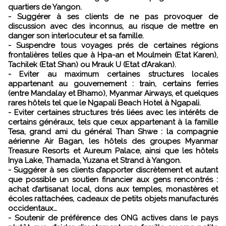
quartiers de Yangon.
- Suggérer à ses clients de ne pas provoquer de
discussion avec des inconnus, au risque de mettre en
danger son interlocuteur et sa famille.
- Suspendre tous voyages prés de certaines régions
frontalières telles que à Hpa-an et Moulmein (Etat Karen),
Tachilek (Etat Shan) ou Mrauk U (Etat d’Arakan).
- Eviter au maximum certaines structures locales
appartenant au gouvernement : train, certains ferries
(entre Mandalay et Bhamo), Myanmar Airways, et quelques
rares hôtels tel que le Ngapali Beach Hotel à Ngapali.
- Eviter certaines structures trés liées avec les intérêts de
certains généraux, tels que ceux appartenant à la famille
Tesa, grand ami du général Than Shwe : la compagnie
aérienne Air Bagan, les hôtels des groupes Myanmar
Treasure Resorts et Aureum Palace, ainsi que les hôtels
Inya Lake, Thamada, Yuzana et Strand à Yangon.
- Suggérer à ses clients d’apporter discrètement et autant
que possible un soutien financier aux gens rencontrés :
achat d’artisanat local, dons aux temples, monastères et
écoles rattachées, cadeaux de petits objets manufacturés
occidentaux…
- Soutenir de préférence des ONG actives dans le pays