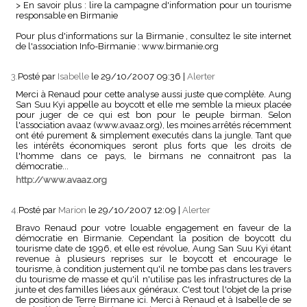
> En savoir plus : lire la campagne d'information pour un tourisme
responsable en Birmanie
Pour plus d'informations sur la Birmanie , consultez le site internet
de l'association Info-Birmanie : www.birmanie.org
3.
Posté par
Isabelle
le 29/10/2007 09:36
|
Alerter
Merci à Renaud pour cette analyse aussi juste que complète. Aung
San Suu Kyi appelle au boycott et elle me semble la mieux placée
pour juger de ce qui est bon pour le peuple birman. Selon
l'association avaaz (www.avaaz.org), les moines arrêtés récemment
ont été purement & simplement executés dans la jungle. Tant que
les intérêts économiques seront plus forts que les droits de
l'homme dans ce pays, le birmans ne connaitront pas la
démocratie...
http://www.avaaz.org
4.
Posté par
Marion
le 29/10/2007 12:09
|
Alerter
Bravo Renaud pour votre louable engagement en faveur de la
démocratie en Birmanie. Cependant la position de boycott du
tourisme date de 1996, et elle est révolue, Aung San Suu Kyi étant
revenue à plusieurs reprises sur le boycott et encourage le
tourisme, à condition justement qu'il ne tombe pas dans les travers
du tourisme de masse et qu'il n'utilise pas les infrastructures de la
junte et des familles liées aux généraux. C'est tout l'objet de la prise
de position de Terre Birmane ici. Merci à Renaud et à Isabelle de se