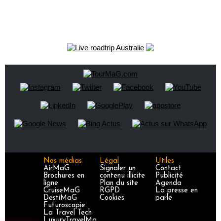
Nos médias
Légal
Utiles
AirMaG
Signaler un
Contact
Brochures en
contenu illicite
Publicité
ligne
Plan du site
Agenda
CruiseMaG
RGPD
La presse en
DestiMaG
Cookies
parle
Futuroscopie
La Travel Tech
LuxuryTravelMa