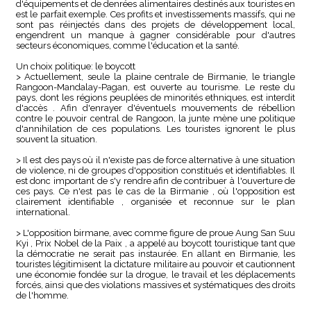
d'équipements et de denrées alimentaires destinés aux touristes en
est le parfait exemple. Ces profits et investissements massifs, qui ne
sont pas réinjectés dans des projets de développement local,
engendrent un manque à gagner considérable pour d'autres
secteurs économiques, comme l'éducation et la santé.
Un choix politique: le boycott
> Actuellement, seule la plaine centrale de Birmanie, le triangle
Rangoon-Mandalay-Pagan, est ouverte au tourisme. Le reste du
pays, dont les régions peuplées de minorités ethniques, est interdit
d'accès . Afin d'enrayer d'éventuels mouvements de rébellion
contre le pouvoir central de Rangoon, la junte mène une politique
d'annihilation de ces populations. Les touristes ignorent le plus
souvent la situation.
> Il est des pays où il n'existe pas de force alternative à une situation
de violence, ni de groupes d'opposition constitués et identifiables. Il
est donc important de s'y rendre afin de contribuer à l'ouverture de
ces pays. Ce n'est pas le cas de la Birmanie , où l'opposition est
clairement identifiable , organisée et reconnue sur le plan
international.
> L'opposition birmane, avec comme figure de proue Aung San Suu
Kyi , Prix Nobel de la Paix , a appelé au boycott touristique tant que
la démocratie ne serait pas instaurée. En allant en Birmanie, les
touristes légitimisent la dictature militaire au pouvoir et cautionnent
une économie fondée sur la drogue, le travail et les déplacements
forcés, ainsi que des violations massives et systématiques des droits
de l'homme.