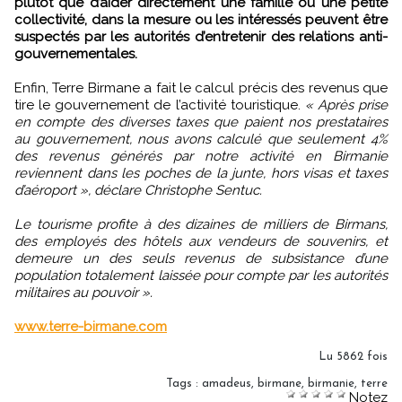
plutôt que d’aider directement une famille ou une petite
collectivité, dans la mesure ou les intéressés peuvent être
suspectés par les autorités d’entretenir des relations anti-
gouvernementales.
Enfin, Terre Birmane a fait le calcul précis des revenus que
tire le gouvernement de l’activité touristique.
« Après prise
en compte des diverses taxes que paient nos prestataires
au gouvernement, nous avons calculé que seulement 4%
des revenus générés par notre activité en Birmanie
reviennent dans les poches de la junte, hors visas et taxes
d’aéroport », déclare Christophe Sentuc.
Le tourisme profite à des dizaines de milliers de Birmans,
des employés des hôtels aux vendeurs de souvenirs, et
demeure un des seuls revenus de subsistance d’une
population totalement laissée pour compte par les autorités
militaires au pouvoir ».
www.terre-birmane.com
Lu 5862 fois
Tags
:
amadeus
,
birmane
,
birmanie
,
terre
Notez