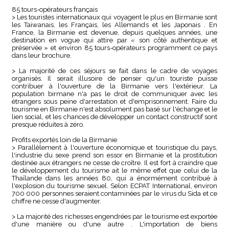
85 tours-opérateurs français
> Les touristes internationaux qui voyagent le plus en Birmanie sont
les Taiwanais, les Français, les Allemands et les Japonais . En
France, la Birmanie est devenue, depuis quelques années, une
destination en vogue qui attire par « son côté authentique et
préservée » et environ 85 tours-opérateurs programment ce pays
dans leur brochure.
> La majorité de ces séjours se fait dans le cadre de voyages
organisés. Il serait illusoire de penser qu'un touriste puisse
contribuer à l'ouverture de la Birmanie vers l'extérieur. La
population birmane n'a pas le droit de communiquer avec les
étrangers sous peine d'arrestation et d'emprisonnement. Faire du
tourisme en Birmanie n'est absolument pas basé sur l'échange et le
lien social, et les chances de développer un contact constructif sont
presque réduites à zéro.
Profits exportés loin de la Birmanie
> Parallèlement à l'ouverture économique et touristique du pays,
l'industrie du sexe prend son essor en Birmanie et la prostitution
destinée aux étrangers ne cesse de croître. Il est fort à craindre que
le développement du tourisme ait le même effet que celui de la
Thaïlande dans les années 80, qui a énormément contribué à
l'explosion du tourisme sexuel. Selon ECPAT International, environ
700 000 personnes seraient contaminées par le virus du Sida et ce
chiffre ne cesse d'augmenter.
> La majorité des richesses engendrées par le tourisme est exportée
d'une manière ou d'une autre . L'importation de biens