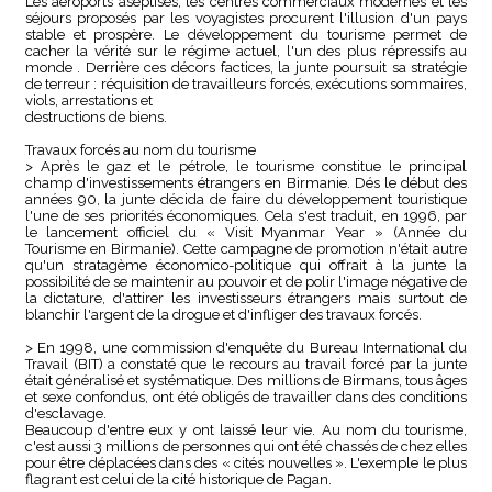
Les aéroports aseptisés, les centres commerciaux modernes et les
séjours proposés par les voyagistes procurent l'illusion d'un pays
stable et prospère. Le développement du tourisme permet de
cacher la vérité sur le régime actuel, l'un des plus répressifs au
monde . Derrière ces décors factices, la junte poursuit sa stratégie
de terreur : réquisition de travailleurs forcés, exécutions sommaires,
viols, arrestations et
destructions de biens.
Travaux forcés au nom du tourisme
> Après le gaz et le pétrole, le tourisme constitue le principal
champ d'investissements étrangers en Birmanie. Dés le début des
années 90, la junte décida de faire du développement touristique
l'une de ses priorités économiques. Cela s'est traduit, en 1996, par
le lancement officiel du « Visit Myanmar Year » (Année du
Tourisme en Birmanie). Cette campagne de promotion n'était autre
qu'un stratagème économico-politique qui offrait à la junte la
possibilité de se maintenir au pouvoir et de polir l'image négative de
la dictature, d'attirer les investisseurs étrangers mais surtout de
blanchir l'argent de la drogue et d'infliger des travaux forcés.
> En 1998, une commission d'enquête du Bureau International du
Travail (BIT) a constaté que le recours au travail forcé par la junte
était généralisé et systématique. Des millions de Birmans, tous âges
et sexe confondus, ont été obligés de travailler dans des conditions
d'esclavage.
Beaucoup d'entre eux y ont laissé leur vie. Au nom du tourisme,
c'est aussi 3 millions de personnes qui ont été chassés de chez elles
pour être déplacées dans des « cités nouvelles ». L'exemple le plus
flagrant est celui de la cité historique de Pagan.