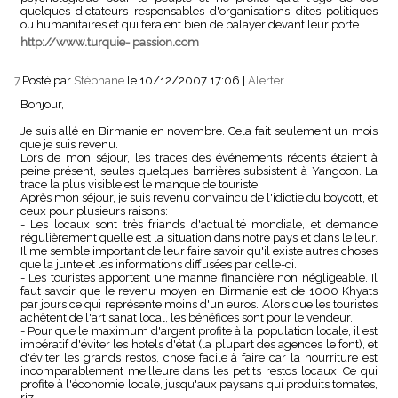
quelques dictateurs responsables d'organisations dites politiques
ou humanitaires et qui feraient bien de balayer devant leur porte.
http://www.turquie- passion.com
7.
Posté par
Stéphane
le 10/12/2007 17:06
|
Alerter
Bonjour,
Je suis allé en Birmanie en novembre. Cela fait seulement un mois
que je suis revenu.
Lors de mon séjour, les traces des événements récents étaient à
peine présent, seules quelques barrières subsistent à Yangoon. La
trace la plus visible est le manque de touriste.
Après mon séjour, je suis revenu convaincu de l'idiotie du boycott, et
ceux pour plusieurs raisons:
- Les locaux sont très friands d'actualité mondiale, et demande
régulièrement quelle est la situation dans notre pays et dans le leur.
Il me semble important de leur faire savoir qu'il existe autres choses
que la junte et les informations diffusées par celle-ci.
- Les touristes apportent une manne financière non négligeable. Il
faut savoir que le revenu moyen en Birmanie est de 1000 Khyats
par jours ce qui représente moins d'un euros. Alors que les touristes
achètent de l'artisanat local, les bénéfices sont pour le vendeur.
- Pour que le maximum d'argent profite à la population locale, il est
impératif d'éviter les hotels d'état (la plupart des agences le font), et
d'éviter les grands restos, chose facile à faire car la nourriture est
incomparablement meilleure dans les petits restos locaux. Ce qui
profite à l'économie locale, jusqu'aux paysans qui produits tomates,
riz, ....