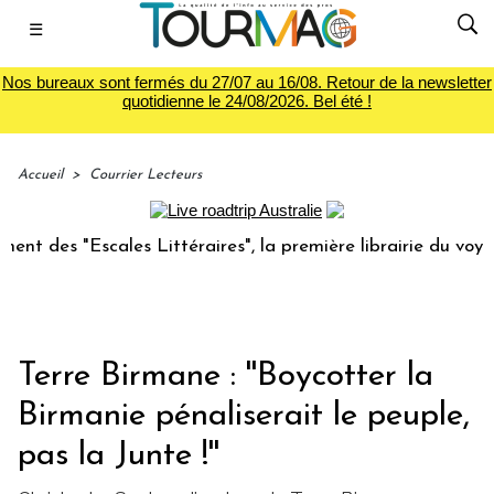
☰
Nos bureaux sont fermés du 27/07 au 16/08. Retour de la newsletter
quotidienne le 24/08/2026. Bel été !
Accueil
>
Courrier Lecteurs
Escales Littéraires", la première librairie du voyage
Le 
Terre Birmane : ''Boycotter la
Birmanie pénaliserait le peuple,
pas la Junte !''