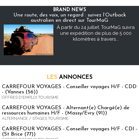
BRAND NEWS
Une route, des voix, un regard : suivez l’Outback
australien en direct sur TourMaG
À partir du 24 juillet, TourMaG suivra
une expédition de plus de 5 000
kilomètres à travers...
LES
ANNONCES
CARREFOUR VOYAGES - Conseiller voyages H/F - CDD
- (Vannes (56))
OFFRES D'EMPLOI TOURISME
CARREFOUR VOYAGES - Alternant(e) Chargé(e) de
ressources humaines H/F - (Massy/Evry (91))
ALTERNANCE / STAGES TOURISME
CARREFOUR VOYAGES - Conseiller voyages H/F - CDI -
(St Brice (77))