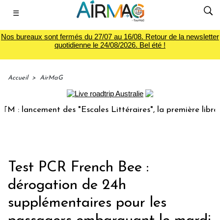
☰
Nos bureaux sont fermés du 27/07 au 16/08. Retour de la newsletter
quotidienne le 24/08/2026. Bel été !
Accueil
>
AirMaG
lancement des "Escales Littéraires", la première librairie d
Test PCR French Bee :
dérogation de 24h
supplémentaires pour les