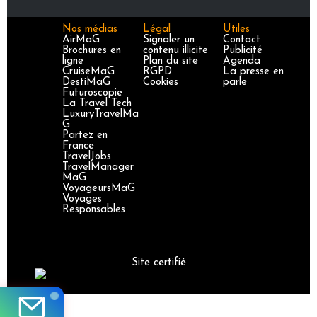
Nos médias
Légal
Utiles
AirMaG
Signaler un
Contact
Brochures en
contenu illicite
Publicité
ligne
Plan du site
Agenda
CruiseMaG
RGPD
La presse en
DestiMaG
Cookies
parle
Futuroscopie
La Travel Tech
LuxuryTravelMa
G
Partez en
France
TravelJobs
TravelManager
MaG
VoyageursMaG
Voyages
Responsables
Site certifié