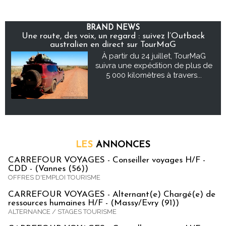
BRAND NEWS
Une route, des voix, un regard : suivez l’Outback
australien en direct sur TourMaG
À partir du 24 juillet, TourMaG
suivra une expédition de plus de
5 000 kilomètres à travers...
LES
ANNONCES
CARREFOUR VOYAGES - Conseiller voyages H/F -
CDD - (Vannes (56))
OFFRES D'EMPLOI TOURISME
CARREFOUR VOYAGES - Alternant(e) Chargé(e) de
ressources humaines H/F - (Massy/Evry (91))
ALTERNANCE / STAGES TOURISME