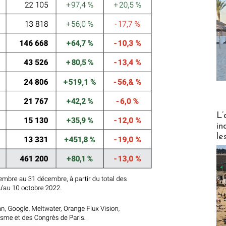
Partez
L’
in
le