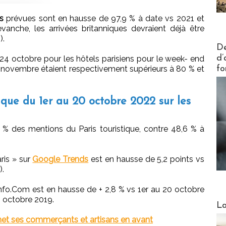
es
prévues sont en hausse de 97,9 % à date vs 2021 et
anche, les arrivées britanniques devraient déjà être
).
Actus V
De
d’
24 octobre pour les hôtels parisiens pour le week- end
fo
 novembre étaient respectivement supérieurs à 80 % et
ique du 1er au 20 octobre 2022 sur les
 % des mentions du Paris touristique, contre 48,6 % à
ris » sur
Google Trends
est en hausse de 5,2 points vs
).
nfo.Com est en hausse de + 2,8 % vs 1er au 20 octobre
20 octobre 2019.
Webinai
La
met ses commerçants et artisans en avant