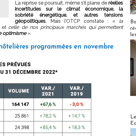
La reprise se poursuit, même s’il plane de
réelles
incertitudes sur le climat économique, la
sobriété énergétique, et autres tensions
géopolitiques
. Mais l’OTCP constate : «
la
Bo
ns et celle de nos principaux marchés qui permettent
ré
le optimisme
».
le
t hôtelières programmées en novembre
Distribu
Le
Ed