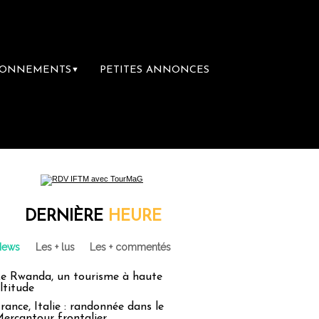
BONNEMENTS
PETITES ANNONCES
▼
ière librairie du voyage
Le groupe Sainte
DERNIÈRE
HEURE
News
Les + lus
Les + commentés
e Rwanda, un tourisme à haute
ltitude
rance, Italie : randonnée dans le
ercantour frontalier