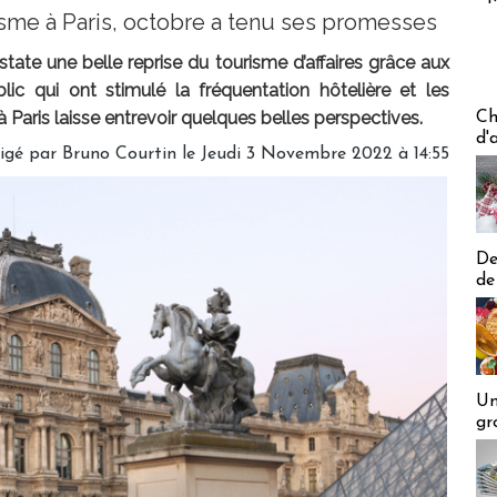
sme à Paris, octobre a tenu ses promesses
ate une belle reprise du tourisme d’affaires grâce aux
lic qui ont stimulé la fréquentation hôtelière et les
Les off
à Paris laisse entrevoir quelques belles perspectives.
Ch
d'
igé par
Bruno Courtin
le Jeudi 3 Novembre 2022 à 14:55
De
de
Un
gr