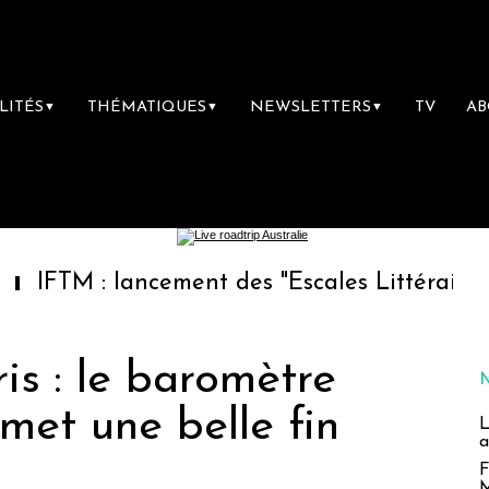
LITÉS
THÉMATIQUES
NEWSLETTERS
TV
A
▼
▼
▼
: lancement des "Escales Littéraires", la prem
is : le baromètre
met une belle fin
L
a
F
M