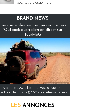
pour les professionnels...
BRAND NEWS
Une route, des voix, un regard : suivez
l’Outback australien en direct sur
TourMaG
À partir du 24 juillet, TourMaG suivra une
pédition de plus de 5 000 kilomètres à travers...
LES
ANNONCES