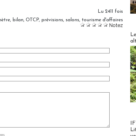
Lu 2411 fois
ètre
,
bilan
,
OTCP
,
prévisions
,
salons
,
tourisme d'affaires
Notez
DESTI
Le
al
Product
IF
Li
res