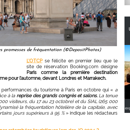
ses promesses de fréquentation (©DepositPhotos)
L’OTCP
se félicite en premier lieu que le
site de réservation Booking.com désigne
Paris comme la première destination
orme pour l’automne, devant Londres et Marrakech.
 performances du tourisme à Paris en octobre qui «
a
ce à la
reprise des grands congrès et salons.
La tenue
000 visiteurs, du 17 au 23 octobre) et du SIAL (265 000
namisé la fréquentation hôtelière de la capitale, avec
ex
rtains jours supérieurs à 95 %
» indique les rédacteurs