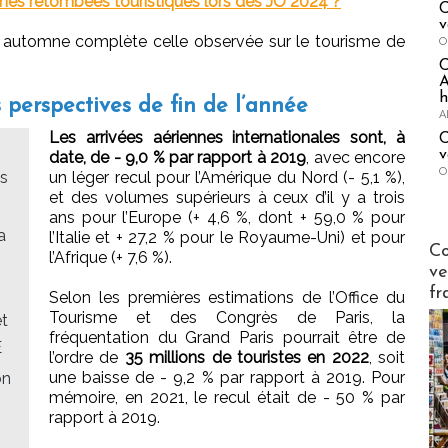
s retombées touristiques lors des JO 2024 ?
C
v
t automne complète celle observée sur le tourisme de
O
A
h
 perspectives de fin de l’année
A
Les arrivées aériennes internationales sont, à
C
v
date, de - 9,0 % par rapport à 2019
, avec encore
O
ns
un léger recul pour l’Amérique du Nord (- 5,1 %),
et des volumes supérieurs à ceux d’il y a trois
ans pour l’Europe (+ 4,6 %, dont + 59,0 % pour
a
l’Italie et + 27,2 % pour le Royaume-Uni) et pour
Publi-n
Co
l’Afrique (+ 7,6 %).
ve
fr
Selon les premières estimations de l’Office du
Tourisme et des Congrès de Paris, la
et
fréquentation du Grand Paris pourrait être de
E
l’ordre de
35 millions de touristes en 2022
, soit
une baisse de - 9,2 % par rapport à 2019. Pour
on
mémoire, en 2021, le recul était de - 50 % par
rapport à 2019.