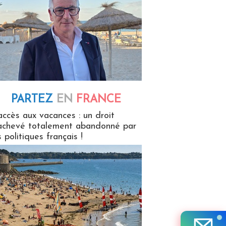
PARTEZ
EN
FRANCE
 en France
accès aux vacances : un droit
achevé totalement abandonné par
s politiques français !