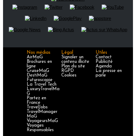
Nos médias
Légal
Utiles
AirMaG
Signaler un
Contact
Brochures en
contenu illicite
Publicité
ligne
Plan du site
Agenda
CruiseMaG
RGPD
La presse en
DestiMaG
Cookies
parle
Futuroscopie
La Travel Tech
LuxuryTravelMa
G
Partez en
France
TravelJobs
TravelManager
MaG
VoyageursMaG
Voyages
Responsables