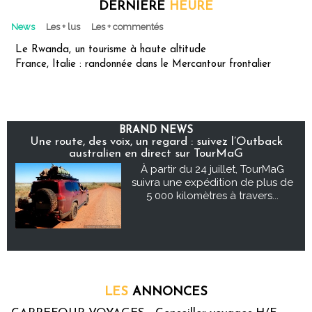
DERNIÈRE
HEURE
News
Les + lus
Les + commentés
Le Rwanda, un tourisme à haute altitude
France, Italie : randonnée dans le Mercantour frontalier
BRAND NEWS
Une route, des voix, un regard : suivez l’Outback
australien en direct sur TourMaG
À partir du 24 juillet, TourMaG
suivra une expédition de plus de
5 000 kilomètres à travers...
LES
ANNONCES