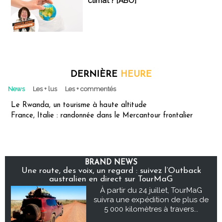
climat ? [ABO]
DERNIÈRE
HEURE
News
Les + lus
Les + commentés
Le Rwanda, un tourisme à haute altitude
France, Italie : randonnée dans le Mercantour frontalier
BRAND NEWS
Une route, des voix, un regard : suivez l’Outback
australien en direct sur TourMaG
À partir du 24 juillet, TourMaG
suivra une expédition de plus de
5 000 kilomètres à travers...