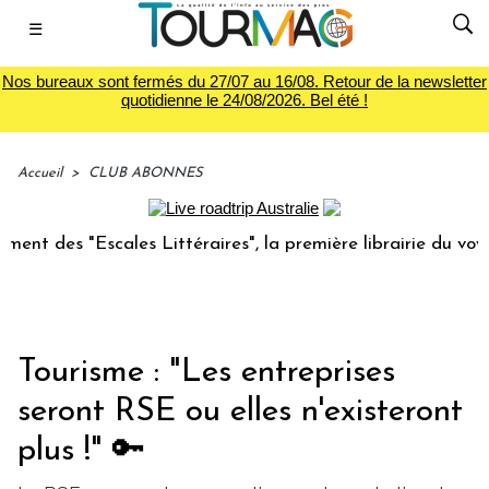
☰
Nos bureaux sont fermés du 27/07 au 16/08. Retour de la newsletter
quotidienne le 24/08/2026. Bel été !
Accueil
>
CLUB ABONNES
"Escales Littéraires", la première librairie du voyage
Le
Tourisme : "Les entreprises
seront RSE ou elles n'existeront
plus !" 🔑