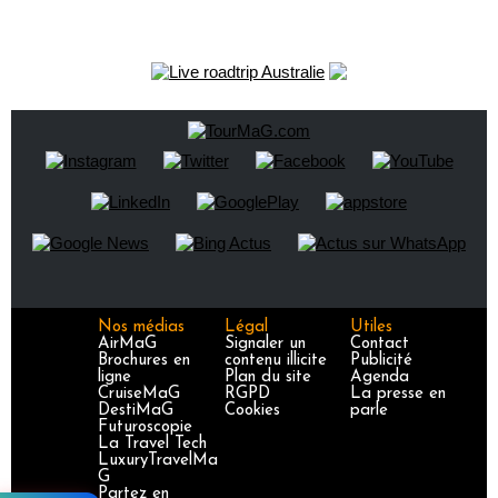
Nos médias
Légal
Utiles
AirMaG
Signaler un
Contact
Brochures en
contenu illicite
Publicité
ligne
Plan du site
Agenda
CruiseMaG
RGPD
La presse en
DestiMaG
Cookies
parle
Futuroscopie
La Travel Tech
LuxuryTravelMa
G
Partez en