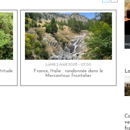
ex
Lundi 3 Août 2026 - 07:00
Webinai
La
titude
France, Italie : randonnée dans le
Mercantour frontalier
Publi-n
Co
ve
fr