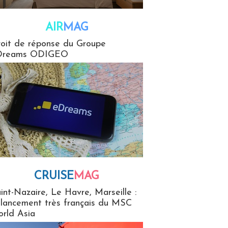
AIR
MAG
G
oit de réponse du Groupe
Dreams ODIGEO
CRUISE
MAG
MaG
int-Nazaire, Le Havre, Marseille :
 lancement très français du MSC
rld Asia