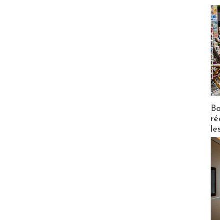
Bo
ré
le