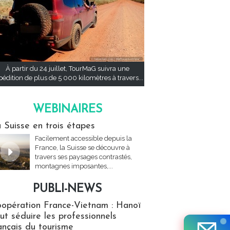
À partir du 24 juillet, TourMaG suivra une
pédition de plus de 5 000 kilomètres à travers...
WEBINAIRES
res
 Suisse en trois étapes
Facilement accessible depuis la
France, la Suisse se découvre à
travers ses paysages contrastés,
montagnes imposantes,...
PUBLI-NEWS
ews
opération France-Vietnam : Hanoï
ut séduire les professionnels
ançais du tourisme