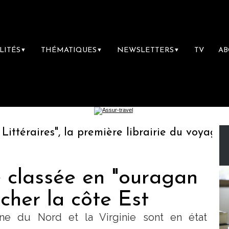
LITÉS
THÉMATIQUES
NEWSLETTERS
TV
A
▼
▼
▼
éraires", la première librairie du voyage
L
 classée en "ouragan
cher la côte Est
ine du Nord et la Virginie sont en état