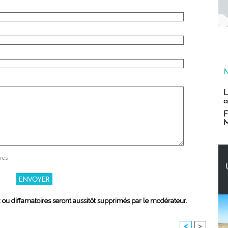
L
a
F
M
res
x ou diffamatoires seront aussitôt supprimés par le modérateur.
<
>