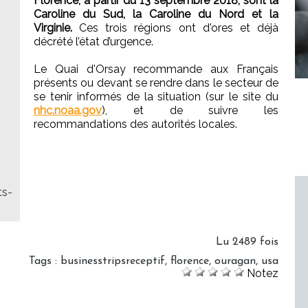
Florence, à partir du 13 septembre 2018, sont la
Caroline du Sud, la Caroline du Nord et la
Virginie.
Ces trois régions ont d'ores et déjà
décrété l’état d’urgence.
Le Quai d'Orsay recommande aux Français
présents ou devant se rendre dans le secteur de
se tenir informés de la situation (sur le site du
nhc.noaa.gov
), et de suivre les
recommandations des autorités locales.
ts-
Lu 2489 fois
Tags
:
businesstripsreceptif
,
florence
,
ouragan
,
usa
Notez