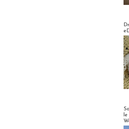
AirMa
Dr
e
Cruise
Sa
le
Wo