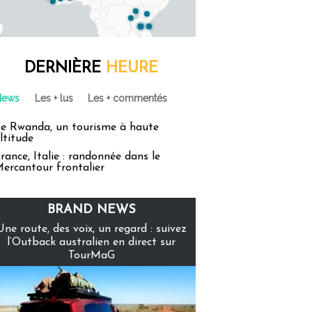
DERNIÈRE
HEURE
News
Les + lus
Les + commentés
e Rwanda, un tourisme à haute
ltitude
rance, Italie : randonnée dans le
ercantour frontalier
BRAND NEWS
Une route, des voix, un regard : suivez
l’Outback australien en direct sur
TourMaG