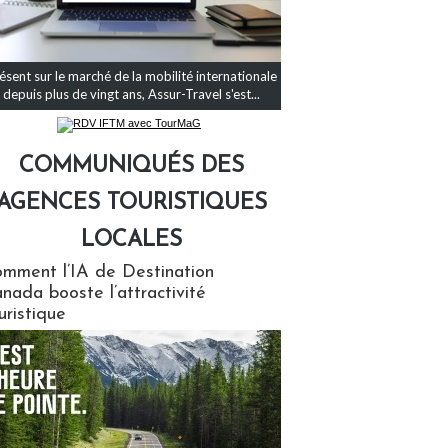
ésent sur le marché de la mobilité internationale
depuis plus de vingt ans, Assur-Travel s'est...
COMMUNIQUÉS DES
AGENCES TOURISTIQUES
LOCALES
qués des agences touristiques locales
mment l’IA de Destination
nada booste l’attractivité
uristique