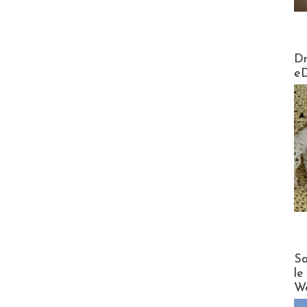
AirMa
Dr
e
Cruise
Sa
le
Wo