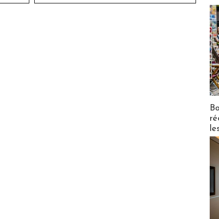
Bo
ré
le