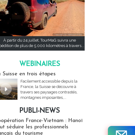
À partir du 24 juillet, TourMaG suivra une
pédition de plus de 5 000 kilomètres à travers...
WEBINAIRES
res
 Suisse en trois étapes
Facilement accessible depuis la
France, la Suisse se découvre à
travers ses paysages contrastés,
montagnes imposantes,...
PUBLI-NEWS
ews
opération France-Vietnam : Hanoï
ut séduire les professionnels
ançais du tourisme