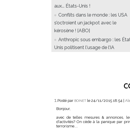
aux... États-Unis !
Conflits dans le monde : les USA
s’octroient un jackpot avec le
kérosène ! [ABO]
Anthropic sous embargo : les Éta
Unis politisent l'usage de l’IA
C
1.
Posté par
le 24/11/2015 18:54
|
Al
BOINET
Bonjour,
avec de telles mesures & annonces, le
d'activités? On cède à la panique par pri
terrorisme....