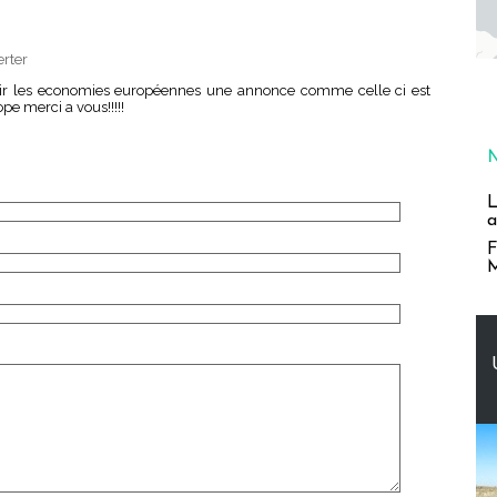
erter
l air les economies européennes une annonce comme celle ci est
pe merci a vous!!!!!
L
a
F
M