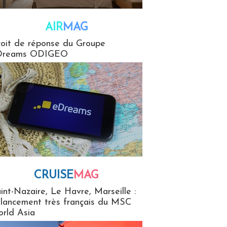
AIR
MAG
G
oit de réponse du Groupe
Dreams ODIGEO
CRUISE
MAG
MaG
int-Nazaire, Le Havre, Marseille :
 lancement très français du MSC
rld Asia