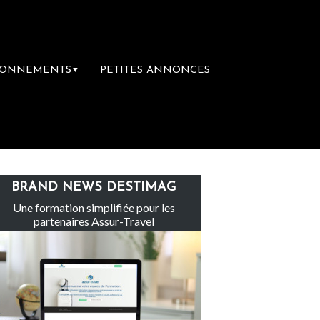
BONNEMENTS
PETITES ANNONCES
▼
ainte-Claire rachète Eden Tour
L’accès a
BRAND NEWS DESTIMAG
Une formation simplifiée pour les
partenaires Assur-Travel