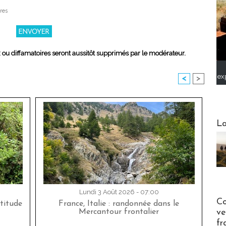
res
x ou diffamatoires seront aussitôt supprimés par le modérateur.
ex
<
>
Webinai
La
Lundi 3 Août 2026 - 07:00
Publi-n
Co
titude
France, Italie : randonnée dans le
Mercantour frontalier
ve
fr