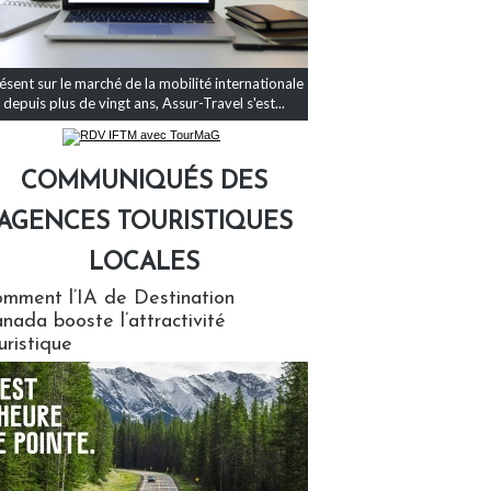
ésent sur le marché de la mobilité internationale
depuis plus de vingt ans, Assur-Travel s'est...
COMMUNIQUÉS DES
AGENCES TOURISTIQUES
LOCALES
qués des agences touristiques locales
mment l’IA de Destination
nada booste l’attractivité
uristique