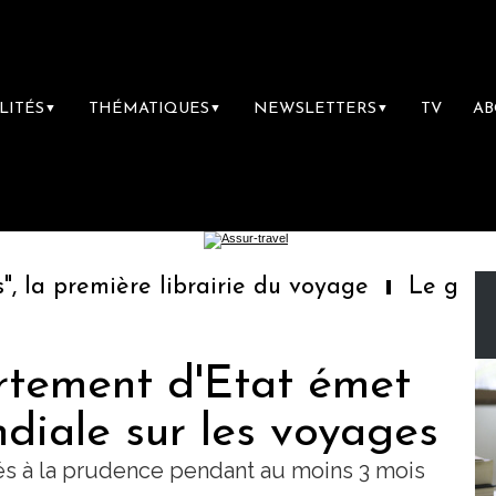
LITÉS
THÉMATIQUES
NEWSLETTERS
TV
A
▼
▼
▼
a première librairie du voyage
Le groupe S
rtement d'Etat émet
diale sur les voyages
ités à la prudence pendant au moins 3 mois