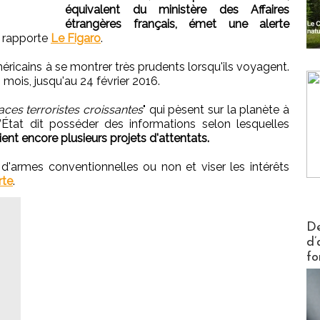
équivalent du ministère des Affaires
étrangères français, émet une alerte
 rapporte
Le Figaro
.
américains à se montrer très prudents lorsqu'ils voyagent.
s mois, jusqu'au 24 février 2016.
ces terroristes croissantes
" qui pèsent sur la planète à
’État dit posséder des informations selon lesquelles
nt encore plusieurs projets d'attentats.
 d'armes conventionnelles ou non et viser les intérêts
rte
.
Actus V
De
d’
fo