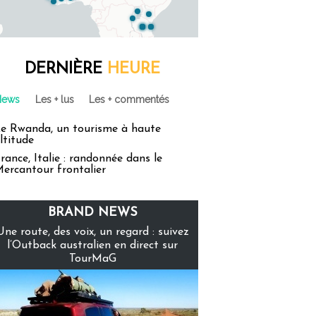
DERNIÈRE
HEURE
News
Les + lus
Les + commentés
e Rwanda, un tourisme à haute
ltitude
rance, Italie : randonnée dans le
ercantour frontalier
BRAND NEWS
Une route, des voix, un regard : suivez
l’Outback australien en direct sur
TourMaG