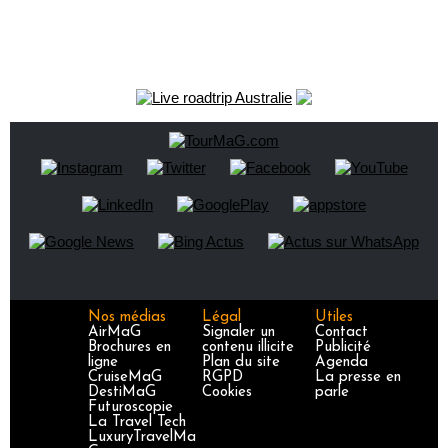
Nos médias
Légal
Utiles
AirMaG
Signaler un
Contact
Brochures en
contenu illicite
Publicité
ligne
Plan du site
Agenda
CruiseMaG
RGPD
La presse en
DestiMaG
Cookies
parle
Futuroscopie
La Travel Tech
LuxuryTravelMa