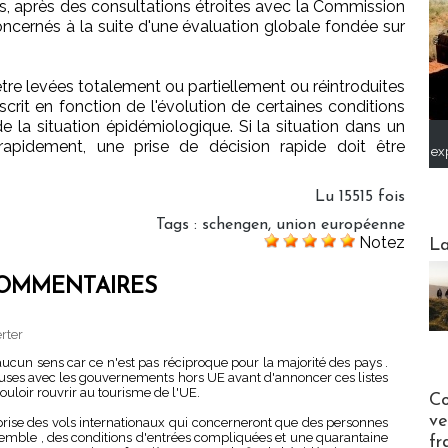
cas, après des consultations étroites avec la Commission
oncernés à la suite d'une évaluation globale fondée sur
tre levées totalement ou partiellement ou réintroduites
scrit en fonction de l'évolution de certaines conditions
de la situation épidémiologique. Si la situation dans un
rapidement, une prise de décision rapide doit être
ex
Lu 15515 fois
Tags
:
schengen
,
union européenne
Webinai
Notez
La
OMMENTAIRES
rter
t aucun sens car ce n'est pas réciproque pour la majorité des pays .
ieuses avec les gouvernements hors UE avant d'annoncer ces listes
ouloir rouvrir au tourisme de l'UE.
Publi-n
Co
ve
rise des vols internationaux qui concerneront que des personnes
 semble , des conditions d'entrées compliquées et une quarantaine
fr