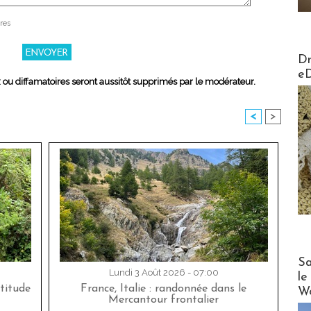
res
AirMa
Dr
e
x ou diffamatoires seront aussitôt supprimés par le modérateur.
<
>
Cruise
Sa
Lundi 3 Août 2026 - 07:00
le
titude
France, Italie : randonnée dans le
Wo
Mercantour frontalier