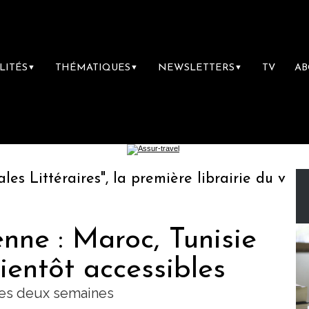
LITÉS
THÉMATIQUES
NEWSLETTERS
TV
A
▼
▼
▼
ittéraires", la première librairie du voyage
nne : Maroc, Tunisie
ientôt accessibles
 les deux semaines