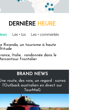
DERNIÈRE
HEURE
News
Les + lus
Les + commentés
e Rwanda, un tourisme à haute
ltitude
rance, Italie : randonnée dans le
ercantour frontalier
BRAND NEWS
Une route, des voix, un regard : suivez
l’Outback australien en direct sur
TourMaG