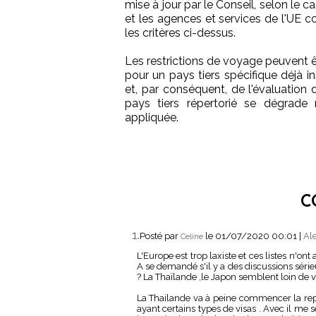
mise à jour par le Conseil, selon le 
et les agences et services de l'UE c
les critères ci-dessus.
Les restrictions de voyage peuvent ê
pour un pays tiers spécifique déjà in
et, par conséquent, de l'évaluation 
pays tiers répertorié se dégrade 
appliquée.
C
1.
Posté par
le 01/07/2020 00:01
|
Ale
Celine
L'Europe est trop laxiste et ces listes n'on
A se demandé s'il y a des discussions sér
? La Thaïlande ,le Japon semblent loin de v
La Thailande va à peine commencer la rep
ayant certains types de visas . Avec il me