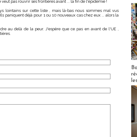
eut pas rouvrir ses frontières avant ... la fin de l'épidémie !
ays lointains sur cette liste , mais là-bas nous sommes mal vus
 paniquent déjà pour 1 ou 10 nouveaux cas chez eux ... alors la
ndre au delà de la peur. J'espère que ce pas en avant de l'UE ,
tières.
Bo
ré
le