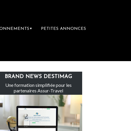
BONNEMENTS
PETITES ANNONCES
▼
Le groupe Sainte-Claire rachète Eden Tou
BRAND NEWS DESTIMAG
Une formation simplifiée pour les
partenaires Assur-Travel