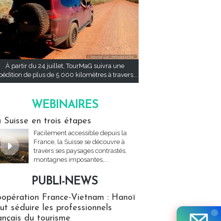
À partir du 24 juillet, TourMaG suivra une
pédition de plus de 5 000 kilomètres à travers...
WEBINAIRES
res
 Suisse en trois étapes
Facilement accessible depuis la
France, la Suisse se découvre à
travers ses paysages contrastés,
montagnes imposantes,...
PUBLI-NEWS
ews
opération France-Vietnam : Hanoï
ut séduire les professionnels
ançais du tourisme