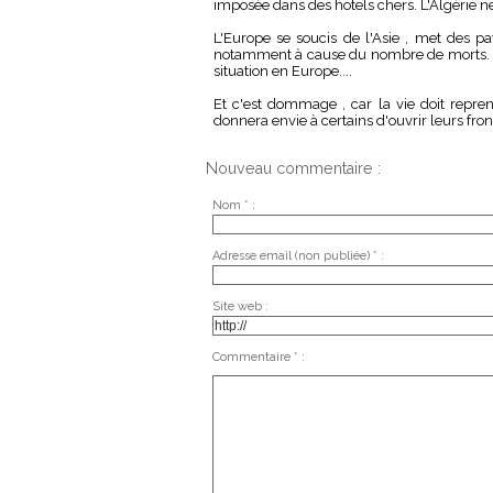
imposée dans des hotels chers. L'Algérie ne v
L'Europe se soucis de l'Asie , met des p
notamment à cause du nombre de morts. Ils
situation en Europe....
Et c'est dommage , car la vie doit repre
donnera envie à certains d'ouvrir leurs fron
Nouveau commentaire :
Nom * :
Adresse email (non publiée) * :
Site web :
Commentaire * :