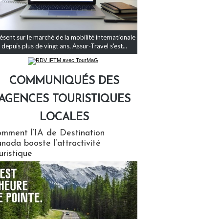
ésent sur le marché de la mobilité internationale
depuis plus de vingt ans, Assur-Travel s'est...
COMMUNIQUÉS DES
AGENCES TOURISTIQUES
LOCALES
qués des agences touristiques locales
mment l’IA de Destination
nada booste l’attractivité
uristique