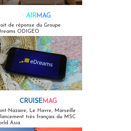
AIR
MAG
G
oit de réponse du Groupe
Dreams ODIGEO
CRUISE
MAG
MaG
int-Nazaire, Le Havre, Marseille :
 lancement très français du MSC
rld Asia