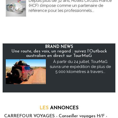
Depuis plus de 32 ans, Hôtels Circuits France
(HCF) s’impose comme un partenaire de
référence pour les professionnels...
BRAND NEWS
Une route, des voix, un regard : suivez l’Outback
australien en direct sur TourMaG
À partir du 24 juillet, TourMaG
suivra une expédition de plus de
5 000 kilomètres à travers...
LES
ANNONCES
CARREFOUR VOYAGES - Conseiller voyages H/F -