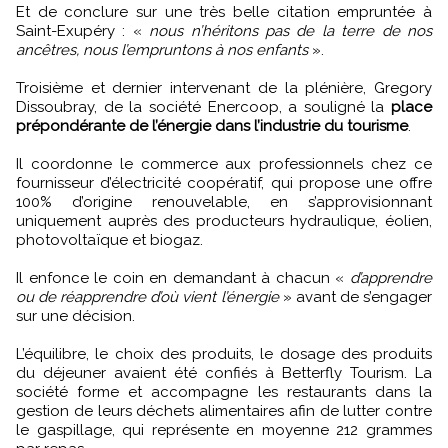
Et de conclure sur une très belle citation empruntée à
Saint-Exupéry : «
nous n’héritons pas de la terre de nos
ancêtres, nous l’empruntons à nos enfants
».
Troisième et dernier intervenant de la plénière, Gregory
Dissoubray, de la société Enercoop, a souligné la
place
prépondérante de l’énergie dans l’industrie du tourisme
.
Il coordonne le commerce aux professionnels chez ce
fournisseur d’électricité coopératif, qui propose une offre
100% d’origine renouvelable, en s’approvisionnant
uniquement auprès des producteurs hydraulique, éolien,
photovoltaïque et biogaz.
Il enfonce le coin en demandant à chacun «
d’apprendre
ou de réapprendre d’où vient l’énergie
» avant de s’engager
sur une décision.
L’équilibre, le choix des produits, le dosage des produits
du déjeuner avaient été confiés à Betterfly Tourism. La
société forme et accompagne les restaurants dans la
gestion de leurs déchets alimentaires afin de lutter contre
le gaspillage, qui représente en moyenne 212 grammes