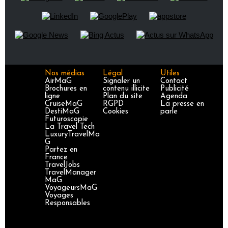
Nos médias
Légal
Utiles
AirMaG
Signaler un
Contact
Brochures en
contenu illicite
Publicité
ligne
Plan du site
Agenda
CruiseMaG
RGPD
La presse en
DestiMaG
Cookies
parle
Futuroscopie
La Travel Tech
LuxuryTravelMa
G
Partez en
France
TravelJobs
TravelManager
MaG
VoyageursMaG
Voyages
Responsables