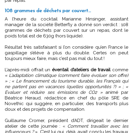
par repas.
108 grammes de déchets par couvert...
A l’heure du cocktail Marianne Hinsinger, assistant
manager de la société Betterfly a donné son verdict : 108
grammes de déchets par couvert sur un repas, dont le
poids total est de 630g (hors liquide).
Résultat très satisfaisant si l’on considère qu’en France le
gaspillage s’élève à plus du double. Certes on peut
toujours mieux faire, mais c’est pas mal du tout !
L’après-midi offrait un
éventail d’ateliers de travail
comme
« L’adaptation climatique (comment faire évoluer son offre)
» ; « Le financement du tourisme durable, les Français qui
ne partent pas en vacances (quelles opportunités ?) » ; «
Evaluer et réduire ses émissions de CO2 »
animé par
Béatrice Heraud, rédactrice en chef du pôle SRE de
Novethic qui suggère, en particulier, des transports plus
doux et des projets de compensation.
Guillaume Cromer, président d’ADT, dirigeait le dernier
atelier de cette journée : «
Comment travailler avec les
influenceurs ?
». C’est lui qui, déjà, avait conclu les travaux