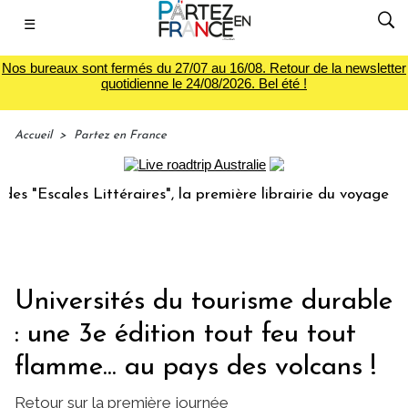
☰
Nos bureaux sont fermés du 27/07 au 16/08. Retour de la newsletter
quotidienne le 24/08/2026. Bel été !
Accueil
>
Partez en France
les Littéraires", la première librairie du voyage
Le gro
Universités du tourisme durable
: une 3e édition tout feu tout
flamme... au pays des volcans !
Retour sur la première journée