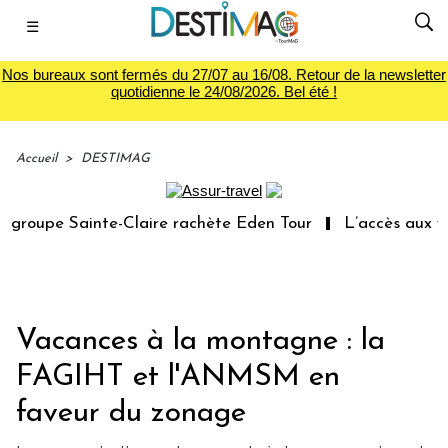
☰
Nos bureaux sont fermés du 27/07 au 16/08. Retour de la newsletter
quotidienne le 24/08/2026. Bel été !
Accueil
>
DESTIMAG
roupe Sainte-Claire rachète Eden Tour
L’accès aux vaca
Vacances à la montagne : la
FAGIHT et l'ANMSM en
faveur du zonage