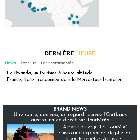
DERNIÈRE
HEURE
News
Les + lus
Les + commentés
Le Rwanda, un tourisme à haute altitude
France, Italie : randonnée dans le Mercantour frontalier
BRAND NEWS
Une route, des voix, un regard : suivez l’Outback
australien en direct sur TourMaG
À partir du 24 juillet, TourMaG
suivra une expédition de plus de
5 000 kilomètres à travers...