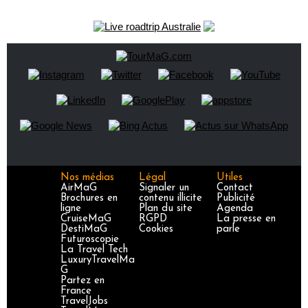
Nos médias
Légal
Utiles
AirMaG
Signaler un
Contact
Brochures en
contenu illicite
Publicité
ligne
Plan du site
Agenda
CruiseMaG
RGPD
La presse en
DestiMaG
Cookies
parle
Futuroscopie
La Travel Tech
LuxuryTravelMa
G
Partez en
France
TravelJobs