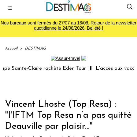
☰
Nos bureaux sont fermés du 27/07 au 16/08. Retour de la newsletter
quotidienne le 24/08/2026. Bel été !
Accueil
>
DESTIMAG
e Sainte-Claire rachète Eden Tour
L’accès aux vacances
Vincent Lhoste (Top Resa) :
"l'IFTM Top Resa n’a pas quitté
Deauville par plaisir...''