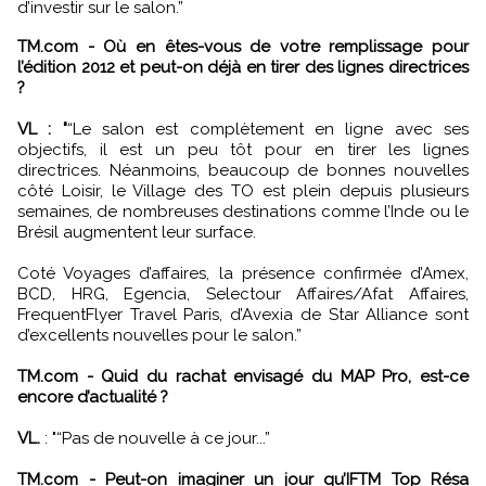
d’investir sur le salon.”
TM.com - Où en êtes-vous de votre remplissage pour
l’édition 2012 et peut-on déjà en tirer des lignes directrices
?
VL : "
“Le salon est complètement en ligne avec ses
objectifs, il est un peu tôt pour en tirer les lignes
directrices. Néanmoins, beaucoup de bonnes nouvelles
côté Loisir, le Village des TO est plein depuis plusieurs
semaines, de nombreuses destinations comme l’Inde ou le
Brésil augmentent leur surface.
Coté Voyages d’affaires, la présence confirmée d’Amex,
BCD, HRG, Egencia, Selectour Affaires/Afat Affaires,
FrequentFlyer Travel Paris, d’Avexia de Star Alliance sont
d’excellents nouvelles pour le salon.”
TM.com - Quid du rachat envisagé du MAP Pro, est-ce
encore d’actualité ?
VL.
: "“Pas de nouvelle à ce jour...”
TM.com - Peut-on imaginer un jour qu’IFTM Top Résa