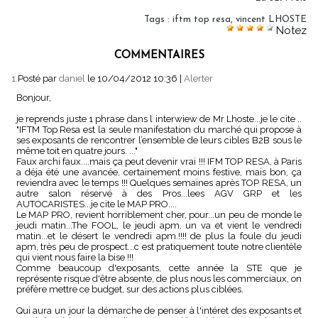
Tags
:
iftm top resa
,
vincent LHOSTE
Notez
COMMENTAIRES
1.
Posté par
daniel
le 10/04/2012 10:36
|
Alerter
Bonjour,
je reprends juste 1 phrase dans l interwiew de Mr Lhoste...je le cite ..
"IFTM Top Resa est la seule manifestation du marché qui propose à
ses exposants de rencontrer l’ensemble de leurs cibles B2B sous le
même toit en quatre jours. ..."
Faux archi faux....mais ça peut devenir vrai !!! IFM TOP RESA, à Paris
a déja été une avancée, certainement moins festive, mais bon, ça
reviendra avec le temps !!! Quelques semaines après TOP RESA, un
autre salon réservé à des Pros...lees AGV GRP et les
AUTOCARISTES...je cite le MAP PRO....
Le MAP PRO, revient horriblement cher, pour...un peu de monde le
jeudi matin...The FOOL, le jeudi apm, un va et vient le vendredi
matin...et le désert le vendredi apm.!!!! de plus la foule du jeudi
apm, très peu de prospect...c est pratiquement toute notre clientèle
qui vient nous faire la bise !!!
Comme beaucoup d'exposants, cette année la STE que je
représente risque d'être absente, de plus nous les commerciaux, on
préfère mettre ce budget, sur des actions plus ciblées.
Qui aura un jour la démarche de penser à l'intéret des exposants et