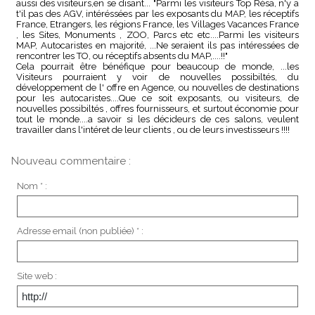
aussi des visiteurs,en se disant... "Parmi les visiteurs Top Résa, n'y a
t'il pas des AGV, intéréssées par les exposants du MAP, les réceptifs
France, Etrangers, les régions France, les Villages Vacances France
, les Sites, Monuments , ZOO, Parcs etc etc....Parmi les visiteurs
MAP, Autocaristes en majorité, ...Ne seraient ils pas intéressées de
rencontrer les TO, ou réceptifs absents du MAP,....!!"
Cela pourrait être bénéfique pour beaucoup de monde, ...les
Visiteurs pourraient y voir de nouvelles possibiltés, du
développement de l' offre en Agence, ou nouvelles de destinations
pour les autocaristes....Que ce soit exposants, ou visiteurs, de
nouvelles possibiltés , offres fournisseurs, et surtout économie pour
tout le monde....a savoir si les décideurs de ces salons, veulent
travailler dans l'intéret de leur clients , ou de leurs investisseurs !!!!
Nouveau commentaire :
Nom * :
Adresse email (non publiée) * :
Site web :