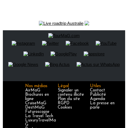
Nos médias
Légal
Utiles
AirMaG
Signaler un
Contact
Brochures en
contenu illicite
Publicité
ligne
Plan du site
Agenda
CruiseMaG
RGPD
La presse en
DestiMaG
Cookies
parle
Futuroscopie
La Travel Tech
LuxuryTravelMa
G