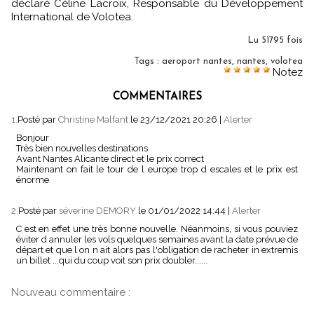
déclaré Céline Lacroix, Responsable du Développement
International de Volotea.
Lu 51795 fois
Tags
:
aeroport nantes
,
nantes
,
volotea
Notez
COMMENTAIRES
1.
Posté par
Christine Malfant
le 23/12/2021 20:26
|
Alerter
Bonjour
Très bien nouvelles destinations
Avant Nantes Alicante direct et le prix correct
Maintenant on fait le tour de l europe trop d escales et le prix est
énorme
2.
Posté par
séverine DEMORY
le 01/01/2022 14:44
|
Alerter
C est en effet une très bonne nouvelle. Néanmoins, si vous pouviez
éviter d annuler les vols quelques semaines avant la date prévue de
départ et que l on n ait alors pas l'obligation de racheter in extremis
un billet ...qui du coup voit son prix doubler......
Nouveau commentaire :