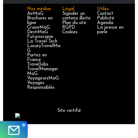
Nos médias
Légal
Utiles
AirMaG
Signaler un
Contact
Brochures en
contenu illicite
Publicité
ligne
Plan du site
Agenda
CruiseMaG
RGPD
La presse en
DestiMaG
Cookies
parle
Futuroscopie
La Travel Tech
LuxuryTravelMa
G
Partez en
France
TravelJobs
TravelManager
MaG
VoyageursMaG
Voyages
Responsables
Site certifié