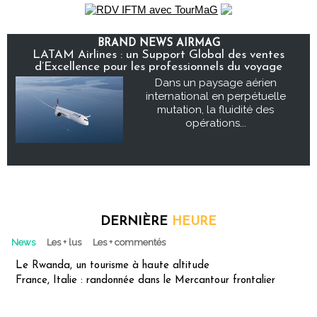
BRAND NEWS AIRMAG
LATAM Airlines : un Support Global des ventes
d’Excellence pour les professionnels du voyage
Dans un paysage aérien
international en perpétuelle
mutation, la fluidité des
opérations...
DERNIÈRE
HEURE
News
Les + lus
Les + commentés
Le Rwanda, un tourisme à haute altitude
France, Italie : randonnée dans le Mercantour frontalier