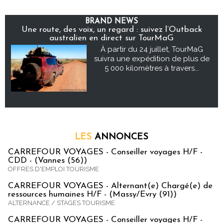
BRAND NEWS
Une route, des voix, un regard : suivez l’Outback
australien en direct sur TourMaG
À partir du 24 juillet, TourMaG
suivra une expédition de plus de
5 000 kilomètres à travers...
LES
ANNONCES
CARREFOUR VOYAGES - Conseiller voyages H/F -
CDD - (Vannes (56))
OFFRES D'EMPLOI TOURISME
CARREFOUR VOYAGES - Alternant(e) Chargé(e) de
ressources humaines H/F - (Massy/Evry (91))
ALTERNANCE / STAGES TOURISME
CARREFOUR VOYAGES - Conseiller voyages H/F -