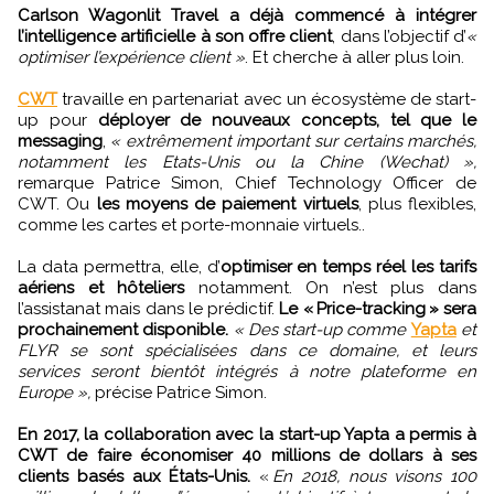
Carlson Wagonlit Travel a déjà commencé à intégrer
l’intelligence artificielle à son offre client
, dans l’objectif d’
«
optimiser l’expérience client »
. Et cherche à aller plus loin.
CWT
travaille en partenariat avec un écosystème de start-
up pour
déployer de nouveaux concepts, tel que le
messaging
,
« extrêmement important sur certains marchés,
notamment les Etats-Unis ou la Chine (Wechat) »,
remarque Patrice Simon, Chief Technology Officer de
CWT. Ou
les moyens de paiement virtuels
, plus flexibles,
comme les cartes et porte-monnaie virtuels..
La data permettra, elle, d’
optimiser en temps réel les tarifs
aériens et hôteliers
notamment. On n’est plus dans
l’assistanat mais dans le prédictif.
Le « Price-tracking » sera
prochainement disponible.
« Des start-up comme
Yapta
et
FLYR se sont spécialisées dans ce domaine, et leurs
services seront bientôt intégrés à notre plateforme en
Europe »,
précise Patrice Simon.
En 2017, la collaboration avec la start-up Yapta a permis à
CWT de faire économiser 40 millions de dollars à ses
clients basés aux États-Unis.
«
En 2018, nous visons 100