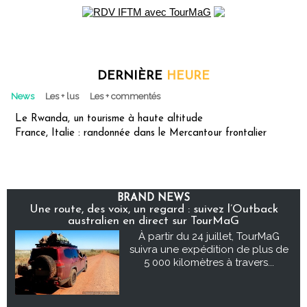
DERNIÈRE
HEURE
News
Les + lus
Les + commentés
Le Rwanda, un tourisme à haute altitude
France, Italie : randonnée dans le Mercantour frontalier
BRAND NEWS
Une route, des voix, un regard : suivez l’Outback
australien en direct sur TourMaG
À partir du 24 juillet, TourMaG
suivra une expédition de plus de
5 000 kilomètres à travers...