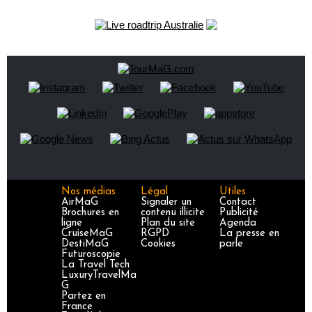
Nos médias
Légal
Utiles
AirMaG
Signaler un
Contact
Brochures en
contenu illicite
Publicité
ligne
Plan du site
Agenda
CruiseMaG
RGPD
La presse en
DestiMaG
Cookies
parle
Futuroscopie
La Travel Tech
LuxuryTravelMa
G
Partez en
France