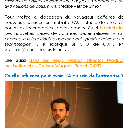
millions de dollars d’économies. L’objectif à termes est de
250 millions de dollars »,
a précisé Patrice Simon.
Pour mettre à disposition du voyageur d’affaires de
nouveaux services en mobilité, CWT étudie de près les
nouvelles technologies : objets connectés et
blockchain
,
ces nouvelles bases de données décentralisées.
« On
cherche la valeur ajoutée que l’on peut apporter grâce à ces
technologies »
, a expliqué le CTO de CWT, en
visioconférence depuis Minneapolis.
Lire aussi
l’ITW de Regis Pezous, Director Product
Incubation chez Carlson Wagonlit Travel (CWT).
Quelle influence peut avoir l’IA au sein de l’entreprise ?