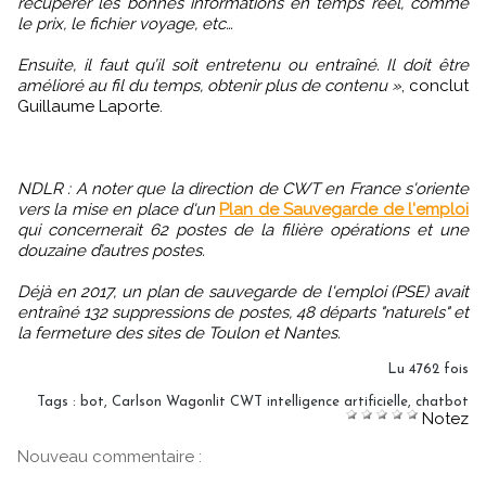
récupérer les bonnes informations en temps réel, comme
le prix, le fichier voyage, etc…
Ensuite, il faut qu’il soit entretenu ou entraîné. Il doit être
amélioré au fil du temps, obtenir plus de contenu »
, conclut
Guillaume Laporte.
NDLR : A noter que la direction de CWT en France s'oriente
vers la mise en place d'un
Plan de Sauvegarde de l'emploi
qui concernerait 62 postes de la filière opérations et une
douzaine d’autres postes.
Déjà en 2017, un plan de sauvegarde de l'emploi (PSE) avait
entraîné 132 suppressions de postes, 48 départs "naturels" et
la fermeture des sites de Toulon et Nantes.
Lu 4762 fois
Tags
:
bot
,
Carlson Wagonlit CWT intelligence artificielle
,
chatbot
Notez
Nouveau commentaire :