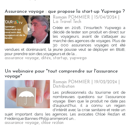
Assurance voyage : que propose la start-up Yupwego ?
Romain POMMIER
| 15/04/2024
|
La Travel Tech
Créée en 2018, l'insurtech Yupwego a
décidé de tester son produit en direct sur
les voyageurs, avant de s'attaquer au
marché des agences de voyages. Plus de
30 000 assurances voyages ont été
vendues et dorénavant, la jeune pousse veut se déployer en BtoB,
pour prendre soin des voyageurs et de la...
assurance voyage
,
ditex
,
startup
,
yupwego
Un webinaire pour "tout comprendre sur l'assurance
voyage"
Romain POMMIER
| 19/02/2024
|
Distribution
Les professionnels du tourisme ont de
nombreuses questions sur l'assurance
voyage. Bien que le produit ne date pas
d'aujourd'hui, il a connu un regain
d'intérêt avec la crise sanitaire et reste un
sujet important dans les agences. Les avocates Chloé Rezlan et
Frédérique Bannes-Philip animeront un...
assurance voyage
,
chloe rezlan