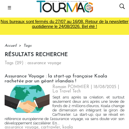
☰
Nos bureaux sont fermés du 27/07 au 16/08. Retour de la newsletter
quotidienne le 24/08/2026. Bel été !
Accueil
>
Tags
RÉSULTATS RECHERCHE
Tags (29) : assurance voyage
Assurance Voyage : la start-up française Koala
rachetée par un géant irlandais !
Romain POMMIER
| 18/08/2025
|
La Travel Tech
Sept ans après sa création, et surtout
seulement deux ans après une levée de
fonds de 2 millions d’euros, Koala change
de dimension en intégrant le giron de
CarTrawler. La start-up, qui se rêvait en
référence européenne de l’assurance voyage, va sans doute voir son
développement s’accélérer. En...
assurance voyage
,
cartrawler
,
koala