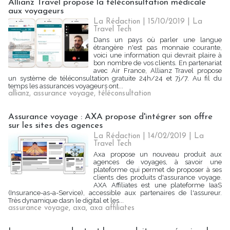
Allianz Travel propose la téléconsultation médicale
aux voyageurs
La Rédaction
| 15/10/2019
|
La
Travel Tech
Dans un pays où parler une langue
étrangère n'est pas monnaie courante,
voici une information qui devrait plaire à
bon nombre de vos clients. En partenariat
avec Air France, Allianz Travel propose
un système de téléconsultation gratuite 24h/24 et 7j/7. Au fil du
temps les assurances voyageurs ont...
allianz
,
assurance voyage
,
téléconsultation
Assurance voyage : AXA propose d'intégrer son offre
sur les sites des agences
La Rédaction
| 14/02/2019
|
La
Travel Tech
Axa propose un nouveau produit aux
agences de voyages, à savoir une
plateforme qui permet de proposer à ses
clients des produits d'assurance voyage.
AXA Affiliates est une plateforme IaaS
(Insurance-as-a-Service), accessible aux partenaires de l'assureur.
Très dynamique dasn le digital et les...
assurance voyage
,
axa
,
axa affiliates