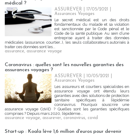
médical ?
ASSUREVER | 17/05/2021
|
Assurances Voyages
Le secret médical est un des droits
fondamentaux du malade et sa violation
est sanctionnée par le Code pénal et le
Code de la santé publique. Au sein d’une
entreprise ayant à traiter des données
médicales (assurance, courtier…), les seuls collaborateurs autorisés à
traiter ces données sont les...
assurance
,
assurance voyage
Coronavirus : quelles sont les nouvelles garanties des
assurances voyages ?
ASSUREVER | 10/05/2021
|
Assurances Voyages
Les assureurs et courtiers spécialistes en
assurance voyage ont étendu leurs
garanties avec des solutions de protection
sanitaire spécifiques à l’épidémie
coronavirus. Pourquoi souscrire une
assurance voyage CoViD ? Quelles sont les garanties spécifiques
comprises ? Depuis mars 2020, l’épidémie...
assurance voyage
,
assurever
,
coronavirus
,
covid
Start-up : Koala lève 1,6 million d'euros pour devenir