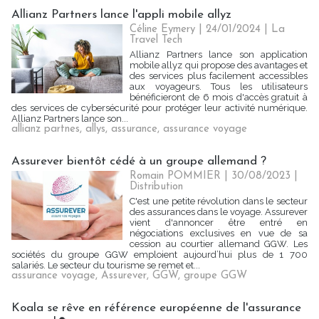
Allianz Partners lance l'appli mobile allyz
Céline Eymery
| 24/01/2024
|
La
Travel Tech
Allianz Partners lance son application
mobile allyz qui propose des avantages et
des services plus facilement accessibles
aux voyageurs. Tous les utilisateurs
bénéficieront de 6 mois d'accès gratuit à
des services de cybersécurité pour protéger leur activité numérique.
Allianz Partners lance son...
allianz partnes
,
allys
,
assurance
,
assurance voyage
Assurever bientôt cédé à un groupe allemand ?
Romain POMMIER
| 30/08/2023
|
Distribution
C'est une petite révolution dans le secteur
des assurances dans le voyage. Assurever
vient d'annoncer être entré en
négociations exclusives en vue de sa
cession au courtier allemand GGW. Les
sociétés du groupe GGW emploient aujourd’hui plus de 1 700
salariés. Le secteur du tourisme se remet et...
assurance voyage
,
Assurever
,
GGW
,
groupe GGW
Koala se rêve en référence européenne de l'assurance