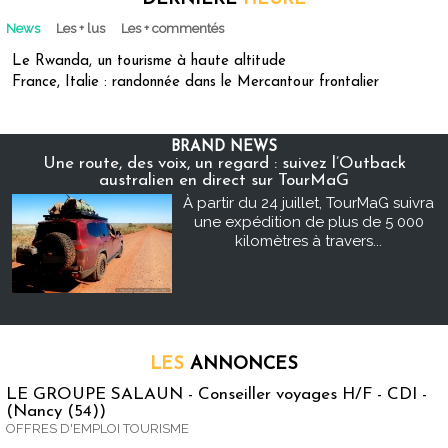
News
Les + lus
Les + commentés
Le Rwanda, un tourisme à haute altitude
France, Italie : randonnée dans le Mercantour frontalier
BRAND NEWS
Une route, des voix, un regard : suivez l’Outback
australien en direct sur TourMaG
À partir du 24 juillet, TourMaG suivra
une expédition de plus de 5 000
kilomètres à travers...
LES
ANNONCES
LE GROUPE SALAUN - Conseiller voyages H/F - CDI -
(Nancy (54))
OFFRES D'EMPLOI TOURISME