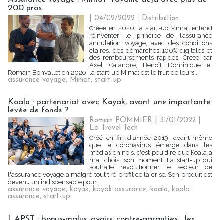
200 pros
| 04/02/2022
|
Distribution
Créée en 2020, la start-up Mimat entend
réinventer le principe de l’assurance
annulation voyage, avec des conditions
claires, des démarches 100% digitales et
des remboursements rapides. Créée par
Axel Calandre, Benoît Dominique et
Romain Bonvallet en 2020, la start-up Mimat est le fruit de leurs...
assurance voyage
,
Mimat
,
start-up
Koala : partenariat avec Kayak, avant une importante
levée de fonds ?
Romain POMMIER
| 31/01/2022
|
La Travel Tech
Créé en fin d'année 2019, avant même
que le coronavirus émerge dans les
médias chinois, c'est peu dire que Koala a
mal choisi son moment. La start-up qui
souhaite révolutionner le secteur de
l'assurance voyage a malgré tout tiré profit de la crise. Son produit est
devenu un indispensable pour...
assurance voyage
,
kayak
,
kayak assurance
,
koala
,
koala
assurance
,
start-up
I. APST : bonus-malus, avoirs, contre-garanties... les