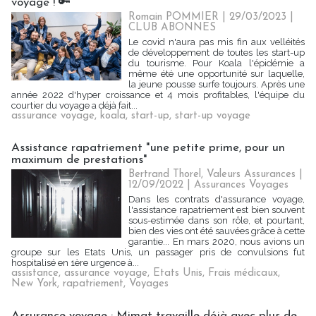
voyage ! 🔑
Romain POMMIER
| 29/03/2023
|
CLUB ABONNES
Le covid n'aura pas mis fin aux velléités
de développement de toutes les start-up
du tourisme. Pour Koala l'épidémie a
même été une opportunité sur laquelle,
la jeune pousse surfe toujours. Après une
année 2022 d'hyper croissance et 4 mois profitables, l'équipe du
courtier du voyage a déjà fait...
assurance voyage
,
koala
,
start-up
,
start-up voyage
Assistance rapatriement "une petite prime, pour un
maximum de prestations"
Bertrand Thorel, Valeurs Assurances
|
12/09/2022
|
Assurances Voyages
Dans les contrats d'assurance voyage,
l'assistance rapatriement est bien souvent
sous-estimée dans son rôle, et pourtant,
bien des vies ont été sauvées grâce à cette
garantie... En mars 2020, nous avions un
groupe sur les Etats Unis, un passager pris de convulsions fut
hospitalisé en 1ère urgence à...
assistance
,
assurance voyage
,
Etats Unis
,
Frais médicaux
,
New York
,
rapatriement
,
Voyages
Assurance voyage : Mimat travaille déjà avec plus de