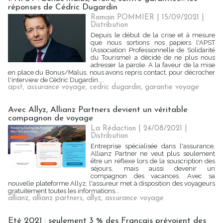
réponses de Cédric Dugardin
Romain POMMIER
| 15/09/2021
|
Distribution
Depuis le début de la crise et à mesure
que nous sortions nos papiers l'APST
(Association Professionnelle de Solidarité
du Tourisme) a décidé de ne plus nous
adresser la parole. A la faveur de la mise
en place du Bonus/Malus, nous avons repris contact, pour décrocher
l'interview de Cédric Dugardin....
apst
,
assurance voyage
,
cedric dugardin
,
garantie voyage
Avec Allyz, Allianz Partners devient un véritable
compagnon de voyage
La Rédaction
| 24/08/2021
|
Distribution
Entreprise spécialisée dans l'assurance,
Allianz Partner ne veut plus seulement
être un réflexe lors de la souscription des
séjours, mais aussi devenir un
compagnon des vacances. Avec sa
nouvelle plateforme Allyz, l'assureur met à disposition des voyageurs
gratuitement toutes les informations...
allianz
,
allianz partners
,
allyz
,
assurance voyage
Eté 2021 : seulement 3 % des Français prévoient des