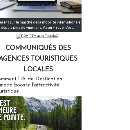
ésent sur le marché de la mobilité internationale
depuis plus de vingt ans, Assur-Travel s'est...
COMMUNIQUÉS DES
AGENCES TOURISTIQUES
LOCALES
qués des agences touristiques locales
mment l’IA de Destination
nada booste l’attractivité
uristique