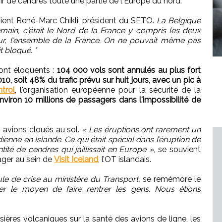
rir de cendres toute une partie de l'Europe du nord.
ient René-Marc Chikli, président du SETO.
La Belgique
emain, c'était le Nord de la France y compris les deux
our, l'ensemble de la France. On ne pouvait même pas
t bloqué. "
sont éloquents :
104 000 vols sont annulés au plus fort
2010, soit 48% du trafic prévu sur huit jours, avec un pic à
trol
, l'organisation européenne pour la sécurité de la
nviron 10 millions de passagers dans l'impossibilité de
es avions cloués au sol.
« Les éruptions ont rarement un
ienne en Islande. Ce qui était spécial dans l’éruption de
antité de cendres qui jaillissait en Europe »,
se souvient
ger au sein de
Visit Iceland
, l’OT islandais.
le de crise au ministère du Transport,
se remémore le
ouver le moyen de faire rentrer les gens. Nous étions
ières volcaniques sur la santé des avions de ligne, les