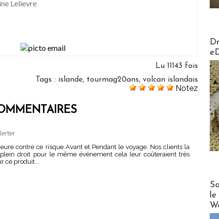
ine Lelievre
AirMa
Dr
e
Lu 11143 fois
Tags
:
islande
,
tourmag20ans
,
volcan islandais
Notez
OMMENTAIRES
lerter
jeure contre ce risque Avant et Pendant le voyage. Nos clients la
e plein droit pour le même événement cela leur coûteraient très
 ce produit...
Cruise
Sa
le
Wo