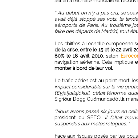
aérien à l'échelle mondiale et recouv
" Au début on n'y a pas cru,
se souv
avait déjà stoppé ses vols, le lend
aéroports de Paris. Au troisième j
faire des départs de Madrid, tout étai
Les chiffres à l’échelle européenne 
de la crise, entre le 15 et le 22 avril 
80% le 18 avril 2010
, selon
Eurocon
navigation aérienne. Cela implique
e
monter à bord de leur vol.
Le trafic aérien est au point mort, l
impact considérable sur la vie quotid
l’Eyjafjallajökull, c’était l’énorme qu
Sigríður Dögg Guðmundsdóttir, mana
"Nous avons passé six jours en cellu
président du SETO.
Il fallait tr
suspendus aux météorologues. "
Face aux risques posés par les pouss