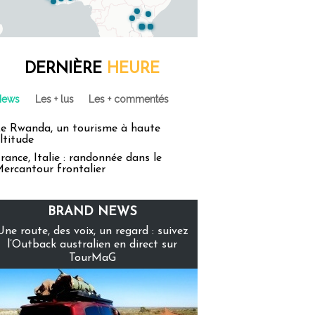
DERNIÈRE
HEURE
News
Les + lus
Les + commentés
e Rwanda, un tourisme à haute
ltitude
rance, Italie : randonnée dans le
ercantour frontalier
BRAND NEWS
Une route, des voix, un regard : suivez
l’Outback australien en direct sur
TourMaG