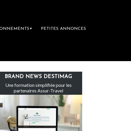
BONNEMENTS
PETITES ANNONCES
▼
Le groupe Sainte-Claire rachète Eden Tour
BRAND NEWS DESTIMAG
Une formation simplifiée pour les
partenaires Assur-Travel