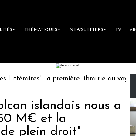
LITÉS
THÉMATIQUES
NEWSLETTERS
TV
A
▼
▼
▼
ttéraires", la première librairie du voyage
olcan islandais nous a
 50 M€ et la
de plein droit"