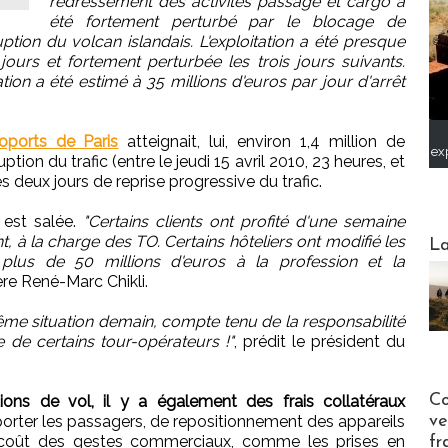
redressement des activités passage et cargo a
été fortement perturbé par le blocage de
ption du volcan islandais. L'exploitation a été presque
ours et fortement perturbée les trois jours suivants.
ation a été estimé à 35 millions d'euros par jour d'arrêt
roports de Paris
atteignait, lui, environ 1,4 million de
ex
ption du trafic (entre le jeudi 15 avril 2010, 23 heures, et
es deux jours de reprise progressive du trafic.
e est salée.
"Certains clients ont profité d'une semaine
Webinai
, à la charge des TO. Certains hôteliers ont modifié les
La
 plus de 50 millions d'euros à la profession et la
re René-Marc Chikli.
ême situation demain, compte tenu de la responsabilité
rée de certains tour-opérateurs !"
, prédit le président du
Publi-n
Co
ions de vol, il y a également des frais collatéraux
ve
porter les passagers, de repositionnement des appareils
e coût des gestes commerciaux, comme les prises en
fr