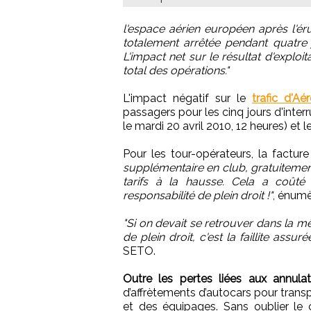
l'espace aérien européen après l'éru
totalement arrêtée pendant quatre j
L'impact net sur le résultat d'exploit
total des opérations."
L'impact négatif sur le
trafic d'Aé
passagers pour les cinq jours d'interru
le mardi 20 avril 2010, 12 heures) et l
Pour les tour-opérateurs, la factur
supplémentaire en club, gratuitement
tarifs à la hausse. Cela a coûté
responsabilité de plein droit !"
, énumè
"Si on devait se retrouver dans la m
de plein droit, c'est la faillite assu
SETO.
Outre les pertes liées aux annulat
d’affrètements d’autocars pour trans
et des équipages. Sans oublier l