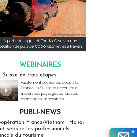
À partir du 24 juillet, TourMaG suivra une
pédition de plus de 5 000 kilomètres à travers...
WEBINAIRES
res
 Suisse en trois étapes
Facilement accessible depuis la
France, la Suisse se découvre à
travers ses paysages contrastés,
montagnes imposantes,...
PUBLI-NEWS
ews
opération France-Vietnam : Hanoï
ut séduire les professionnels
ançais du tourisme