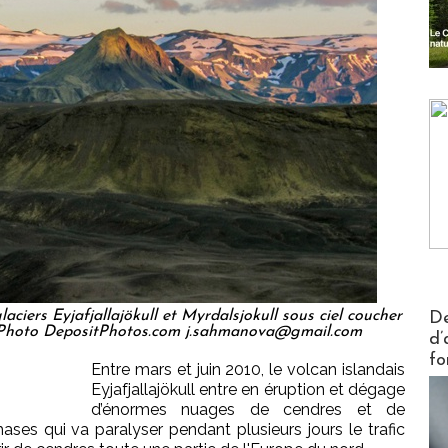
Actus V
aciers Eyjafjallajökull et Myrdalsjokull sous ciel coucher
De
e - Photo DepositPhotos.com j.sahmanova@gmail.com
d’
fo
Entre mars et juin 2010, le volcan islandais
Eyjafjallajökull entre en éruption et dégage
d’énormes nuages de cendres et de
ases qui va paralyser pendant plusieurs jours le trafic