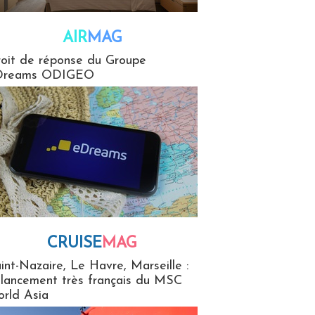
AIR
MAG
G
oit de réponse du Groupe
Dreams ODIGEO
CRUISE
MAG
MaG
int-Nazaire, Le Havre, Marseille :
 lancement très français du MSC
rld Asia