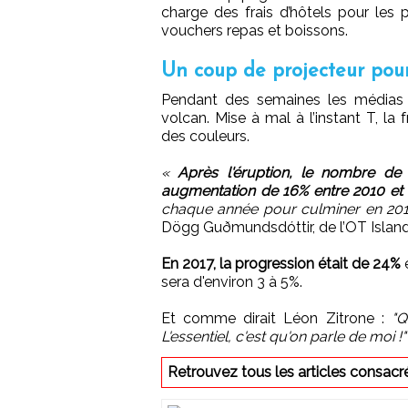
charge des frais d’hôtels pour les 
vouchers repas et boissons.
Un coup de projecteur pour
Pendant des semaines les médias s’
volcan. Mise à mal à l’instant T, la
des couleurs.
«
Après l'éruption, le nombre de
augmentation de 16% entre 2010 et 
chaque année pour culminer en 20
Dögg Guðmundsdóttir, de l’OT Island
En 2017, la progression était de 24%
e
sera d'environ 3 à 5%.
Et comme dirait Léon Zitrone :
"Q
L'essentiel, c'est qu'on parle de moi !"
Retrouvez tous les articles consac