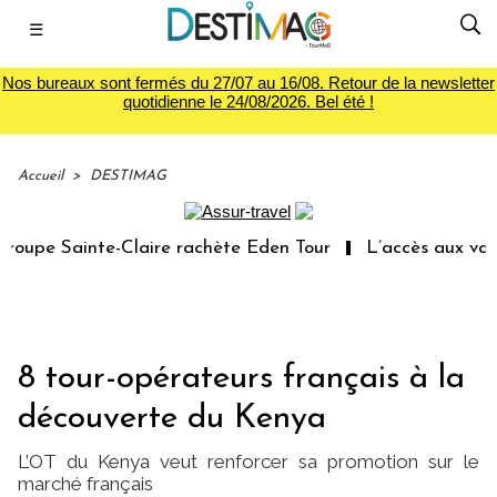
☰
Nos bureaux sont fermés du 27/07 au 16/08. Retour de la newsletter
quotidienne le 24/08/2026. Bel été !
Accueil
>
DESTIMAG
upe Sainte-Claire rachète Eden Tour
L’accès aux vacanc
8 tour-opérateurs français à la
découverte du Kenya
L’OT du Kenya veut renforcer sa promotion sur le
marché français