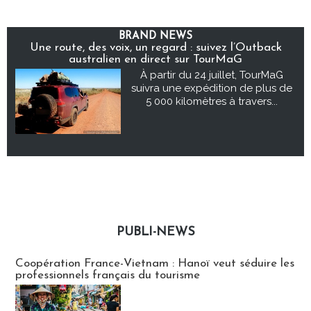
BRAND NEWS
Une route, des voix, un regard : suivez l’Outback
australien en direct sur TourMaG
À partir du 24 juillet, TourMaG
suivra une expédition de plus de
5 000 kilomètres à travers...
PUBLI-NEWS
Publi-news
Coopération France-Vietnam : Hanoï veut séduire les
professionnels français du tourisme