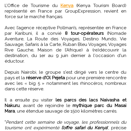
L’Office de Tourisme du
Kenya
(Kenya Tourism Board)
représenté en France par GroupExpression, revient en
force sur le marché français.
Avec l’agence réceptive Pollman’s, représentée en France
par Karibuni, il a convié
8 tour-opérateurs
(Nomade
Aventure, La Route des Voyages, Destino Mundo, Vie
Sauvage, Safaris à la Carte, Ruban Bleu Voyages, Voyages
Rive Gauche, Maison de l’Afrique) à (re)découvrir la
destination, du 1er au 9 juin dernier à l'occasion d'un
éductour.
Depuis Nairobi, le groupe s'est dirigé vers le centre du
pays et la
réserve d’Ol Pejeta
pour une première rencontre
avec les « big 5 » notamment les rhinocéros, nombreux
dans cette réserve.
Il a ensuite pu visiter
les parcs des lacs Naivasha et
Nakuru
, avant de rejoindre le
mythique parc du Masai
Mara
, une étendue sauvage de 1500 kilomètres carrés.
"
Pendant cette semaine de voyage, les professionnels du
tourisme ont expérimenté
l’offre safari du Kenya
", précise