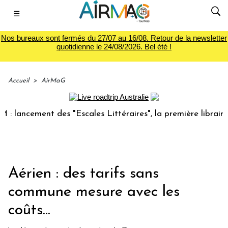
☰
Nos bureaux sont fermés du 27/07 au 16/08. Retour de la newsletter
quotidienne le 24/08/2026. Bel été !
Accueil
>
AirMaG
cement des "Escales Littéraires", la première librairie du v
Aérien : des tarifs sans
commune mesure avec les
coûts...