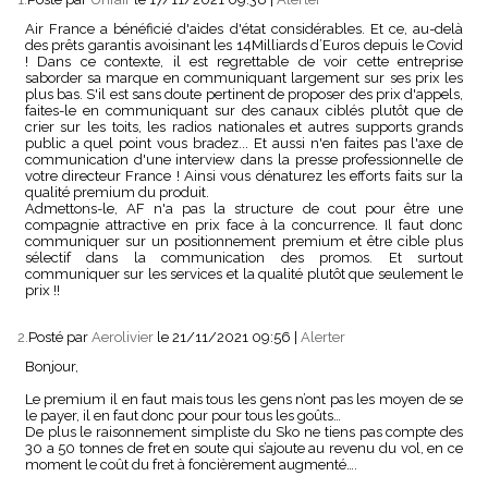
Air France a bénéficié d'aides d'état considérables. Et ce, au-delà
des prêts garantis avoisinant les 14Milliards d’Euros depuis le Covid
! Dans ce contexte, il est regrettable de voir cette entreprise
saborder sa marque en communiquant largement sur ses prix les
plus bas. S'il est sans doute pertinent de proposer des prix d'appels,
faites-le en communiquant sur des canaux ciblés plutôt que de
crier sur les toits, les radios nationales et autres supports grands
public a quel point vous bradez... Et aussi n'en faites pas l'axe de
communication d'une interview dans la presse professionnelle de
votre directeur France ! Ainsi vous dénaturez les efforts faits sur la
qualité premium du produit.
Admettons-le, AF n'a pas la structure de cout pour être une
compagnie attractive en prix face à la concurrence. Il faut donc
communiquer sur un positionnement premium et être cible plus
sélectif dans la communication des promos. Et surtout
communiquer sur les services et la qualité plutôt que seulement le
prix !!
2.
Posté par
Aerolivier
le 21/11/2021 09:56
|
Alerter
Bonjour,
Le premium il en faut mais tous les gens n’ont pas les moyen de se
le payer, il en faut donc pour pour tous les goûts…
De plus le raisonnement simpliste du Sko ne tiens pas compte des
30 a 50 tonnes de fret en soute qui s’ajoute au revenu du vol, en ce
moment le coût du fret à foncièrement augmenté….