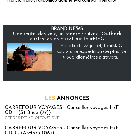
France, Italie : randonnée dans le Mercantour frontalier
BRAND NEWS
Une route, des voix, un regard : suivez l’Outback
australien en direct sur TourMaG
À partir du 24 juillet, TourMaG
suivra une expédition de plus de
5 000 kilomètres à travers...
LES
ANNONCES
CARREFOUR VOYAGES - Conseiller voyages H/F -
CDI - (St Brice (77))
OFFRES D'EMPLOI TOURISME
CARREFOUR VOYAGES - Conseiller voyages H/F -
CDD - (Antibes (06))