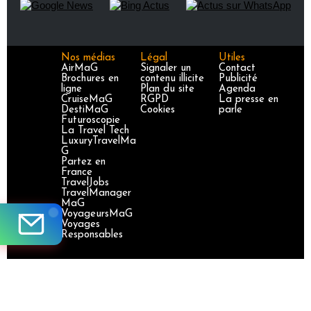
Nos médias
Légal
Utiles
AirMaG
Signaler un
Contact
Brochures en
contenu illicite
Publicité
ligne
Plan du site
Agenda
CruiseMaG
RGPD
La presse en
DestiMaG
Cookies
parle
Futuroscopie
La Travel Tech
LuxuryTravelMa
G
Partez en
France
TravelJobs
TravelManager
MaG
VoyageursMaG
Voyages
Responsables
Site certifié