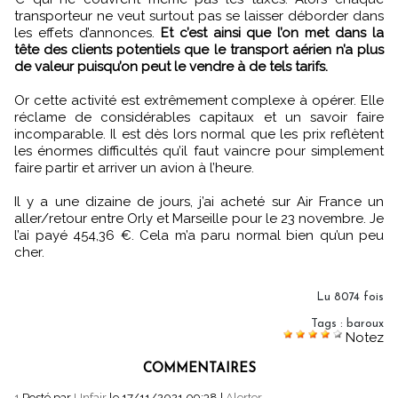
transporteur ne veut surtout pas se laisser déborder dans
les effets d’annonces.
Et c’est ainsi que l’on met dans la
tête des clients potentiels que le transport aérien n’a plus
de valeur puisqu’on peut le vendre à de tels tarifs.
Or cette activité est extrêmement complexe à opérer. Elle
réclame de considérables capitaux et un savoir faire
incomparable. Il est dès lors normal que les prix reflètent
les énormes difficultés qu’il faut vaincre pour simplement
faire partir et arriver un avion à l’heure.
Il y a une dizaine de jours, j’ai acheté sur Air France un
aller/retour entre Orly et Marseille pour le 23 novembre. Je
l’ai payé 454,36 €. Cela m’a paru normal bien qu’un peu
cher.
Lu 8074 fois
Tags
:
baroux
Notez
COMMENTAIRES
1.
Posté par
Unfair
le 17/11/2021 09:38
|
Alerter