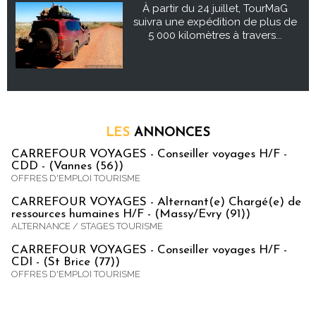
À partir du 24 juillet, TourMaG
suivra une expédition de plus de
5 000 kilomètres à travers...
LES
ANNONCES
CARREFOUR VOYAGES - Conseiller voyages H/F -
CDD - (Vannes (56))
OFFRES D'EMPLOI TOURISME
CARREFOUR VOYAGES - Alternant(e) Chargé(e) de
ressources humaines H/F - (Massy/Evry (91))
ALTERNANCE / STAGES TOURISME
CARREFOUR VOYAGES - Conseiller voyages H/F -
CDI - (St Brice (77))
OFFRES D'EMPLOI TOURISME