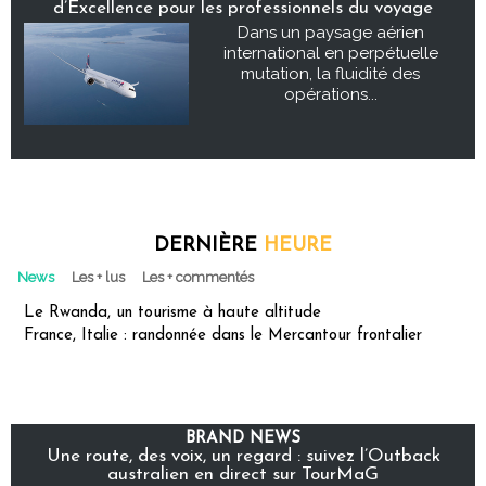
d’Excellence pour les professionnels du voyage
Dans un paysage aérien
international en perpétuelle
mutation, la fluidité des
opérations...
DERNIÈRE
HEURE
News
Les + lus
Les + commentés
Le Rwanda, un tourisme à haute altitude
France, Italie : randonnée dans le Mercantour frontalier
BRAND NEWS
Une route, des voix, un regard : suivez l’Outback
australien en direct sur TourMaG