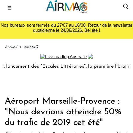
☰
Nos bureaux sont fermés du 27/07 au 16/08. Retour de la newsletter
quotidienne le 24/08/2026. Bel été !
Accueil
>
AirMaG
ment des "Escales Littéraires", la première librairie du voy
Aéroport Marseille-Provence :
"Nous devrions atteindre 50%
du trafic de 2019 cet été"