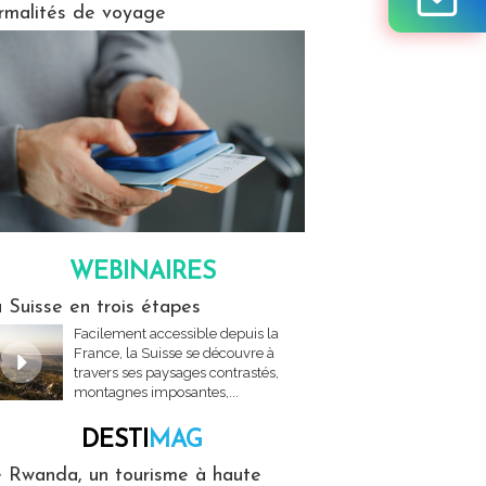
rmalités de voyage
WEBINAIRES
res
 Suisse en trois étapes
Facilement accessible depuis la
France, la Suisse se découvre à
travers ses paysages contrastés,
montagnes imposantes,...
DESTI
MAG
MAG
 Rwanda, un tourisme à haute