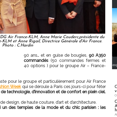
 PDG Air France-KLM, Anne Marie Couderc,présidente du
e-KLM et Anne Rigail, Directrice Générale d'Air France.
Photo : C.Hardin
90 ans… et en guise de bougies,
90 A350
commandés
(50 commandes fermes et
ex
40 options ) pour le groupe Air – France-
ste pour le groupe et particulièrement pour Air France
shion Week
qui se déroule à Paris ces jours-ci pour fêter
C
v
de technologie, d’innovation et de confort en plein ciel.
O
 design, de haute couture, d’art et d’architecture.
A
i un des temples de la mode et du chic parisien : les
h
A