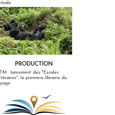
titude
PRODUCTION
ion
TM : lancement des "Escales
ttéraires", la première librairie du
oyage