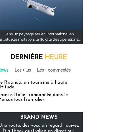
Dans un paysage aérien international en
rpétuelle mutation, la fluidité des opérations...
DERNIÈRE
HEURE
News
Les + lus
Les + commentés
e Rwanda, un tourisme à haute
ltitude
rance, Italie : randonnée dans le
ercantour frontalier
BRAND NEWS
Une route, des voix, un regard : suivez
l’Outback australien en direct sur