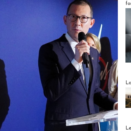
fo
Webinai
La
DESTI
Le