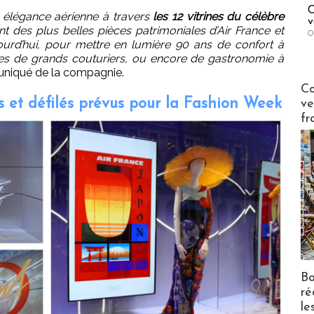
C
on élégance aérienne à travers
les 12 vitrines du célèbre
v
nt des plus belles pièces patrimoniales d’Air France et
O
urd’hui, pour mettre en lumière 90 ans de confort à
mes de grands couturiers, ou encore de gastronomie à
uniqué de la compagnie.
Publi-n
Co
es et défilés prévus pour la Fashion Week
ve
fr
Bo
ré
le