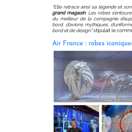
"Elle retrace ainsi sa légende et s
grand magasin
. Les robes s’entoure
du meilleur de la compagnie d’aujo
bord, d’avions mythiques, d’unifor
bord et de design."
stipulait le comm
Air France : robes iconiqu