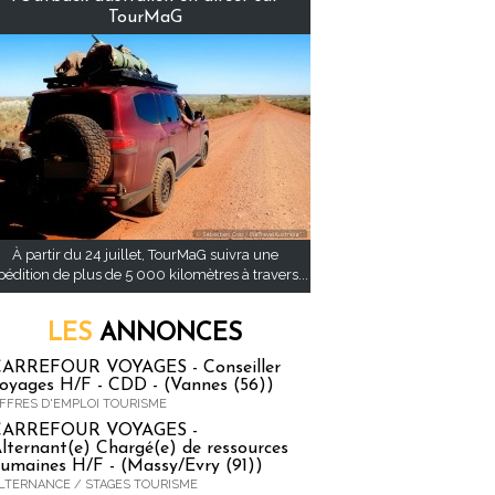
TourMaG
À partir du 24 juillet, TourMaG suivra une
pédition de plus de 5 000 kilomètres à travers...
LES
ANNONCES
ARREFOUR VOYAGES - Conseiller
oyages H/F - CDD - (Vannes (56))
FFRES D'EMPLOI TOURISME
CARREFOUR VOYAGES -
lternant(e) Chargé(e) de ressources
umaines H/F - (Massy/Evry (91))
LTERNANCE / STAGES TOURISME