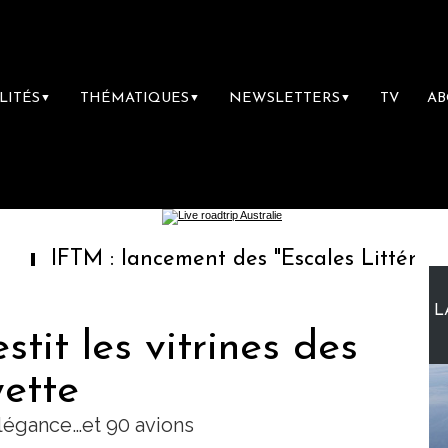
LITÉS
THÉMATIQUES
NEWSLETTERS
TV
A
▼
▼
▼
 lancement des "Escales Littéraires", la prem
L
stit les vitrines des
yette
élégance…et 90 avions