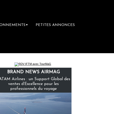
BONNEMENTS
PETITES ANNONCES
▼
ière librairie du voyage
Le groupe Sainte-
BRAND NEWS AIRMAG
ATAM Airlines : un Support Global des
ventes d’Excellence pour les
professionnels du voyage