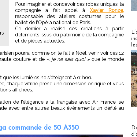
Pour imaginer et concevoir ces robes uniques, la
compagnie a fait appel à
Xavier Ronze,
responsable des ateliers costumes pour le
ballet de l’Opéra national de Paris.
Ce dernier a réalisé ces créations à partir
Partez
L’
rs
d’éléments issus du patrimoine de la compagnie
in
et de pièces actuelles.
le
risien pourra, comme on le fait à Noël, venir voir ces 12
e haute couture et de
« je ne sais quoi »
que le monde
t que les lumières ne s'éteignent à 01h00.
mbée, chaque vitrine prend une dimension onirique et vous
tions affichées.
ation de l’élégance à la française avec Air France, se
nde avec entre autres beaux évènements un défilé au
Actus V
éga commande de 50 A350
De
d’