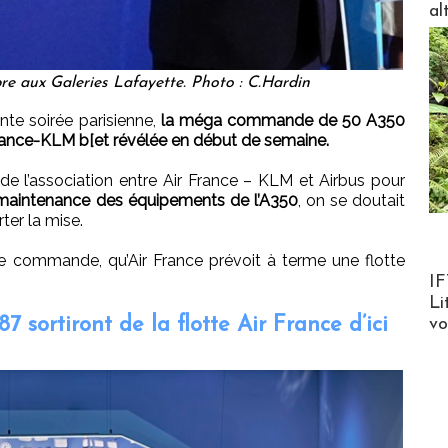
al
re aux Galeries Lafayette. Photo : C.Hardin
nte soirée parisienne,
la méga commande de 50 A350
France-KLM b[et révélée en début de semaine.
e l’association entre Air France – KLM et Airbus pour
 maintenance des équipements de l’A350
, on se doutait
ter la mise.
se commande, qu’Air France prévoit à terme une flotte
Product
IF
Li
7 sortiront de la flotte Air France d’ici
v