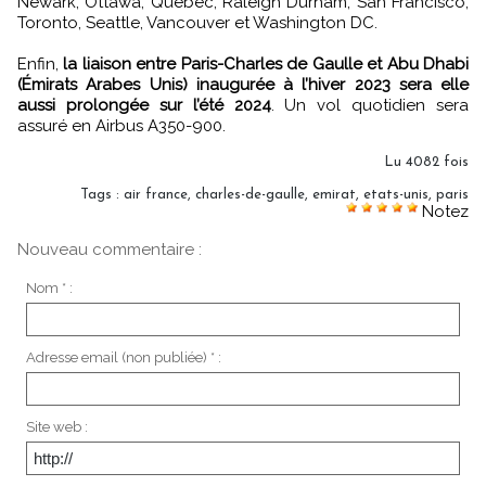
Newark, Ottawa, Québec, Raleigh Durham, San Francisco,
Toronto, Seattle, Vancouver et Washington DC.
Enfin,
la liaison entre Paris-Charles de Gaulle et Abu Dhabi
(Émirats Arabes Unis) inaugurée à l’hiver 2023 sera elle
aussi prolongée sur l’été 2024
. Un vol quotidien sera
assuré en Airbus A350-900.
Lu 4082 fois
Tags
:
air france
,
charles-de-gaulle
,
emirat
,
etats-unis
,
paris
Notez
Nouveau commentaire :
Nom * :
Adresse email (non publiée) * :
Site web :