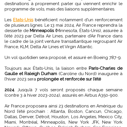
destinations à proprement parler qui viennent enrichir le
programme de vols, mais des liaisons supplémentaires.
Les
Etats-Unis
bénéficient notamment d'un renforcement
de plusieurs lignes. Le 13 mai 2024, Air France reprendra la
desserte de
Minneapolis (
Minnesota, États-Unis), assurée à
l’été 2023 par Delta Air Lines, partenaire d’Air France dans
le cadre de la joint venture transatlantique regroupant Air
France, KLM, Delta Air Lines et Virgin Atlantic.
Un vol quotidien sera proposé, et assuré en Boeing 787-9.
Toujours aux États-Unis, la liaison entre
Paris-Charles de
Gaulle et Raleigh Durham
(Caroline du Nord) inaugurée à
l’hiver 2023 sera
prolongée et renforcée sur l’été
2024
. Jusqu’à 7 vols seront proposés chaque semaine
(contre 3 à hiver 2023-2024), assurés en Airbus A350-900.
Air France proposera ainsi 23 destinations en Amérique du
Nord l’été prochain : Atlanta, Boston, Cancun, Chicago,
Dallas, Denver, Détroit, Houston, Los Angeles, Mexico City,
Miami, Montréal, Minneapolis, New York JFK, New York