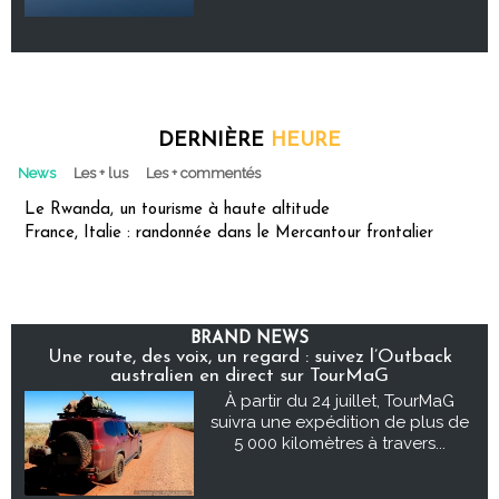
DERNIÈRE
HEURE
News
Les + lus
Les + commentés
Le Rwanda, un tourisme à haute altitude
France, Italie : randonnée dans le Mercantour frontalier
BRAND NEWS
Une route, des voix, un regard : suivez l’Outback
australien en direct sur TourMaG
À partir du 24 juillet, TourMaG
suivra une expédition de plus de
5 000 kilomètres à travers...