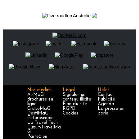
Nos médias
Légal
Utiles
AirMaG
Signaler un
Contact
Brochures en
contenu illicite
Publicité
ligne
Plan du site
Agenda
CruiseMaG
RGPD
La presse en
DestiMaG
Cookies
parle
Futuroscopie
La Travel Tech
LuxuryTravelMa
G
Partez en