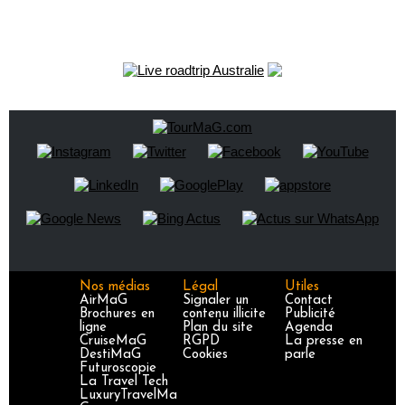
Nos médias
Légal
Utiles
AirMaG
Signaler un
Contact
Brochures en
contenu illicite
Publicité
ligne
Plan du site
Agenda
CruiseMaG
RGPD
La presse en
DestiMaG
Cookies
parle
Futuroscopie
La Travel Tech
LuxuryTravelMa