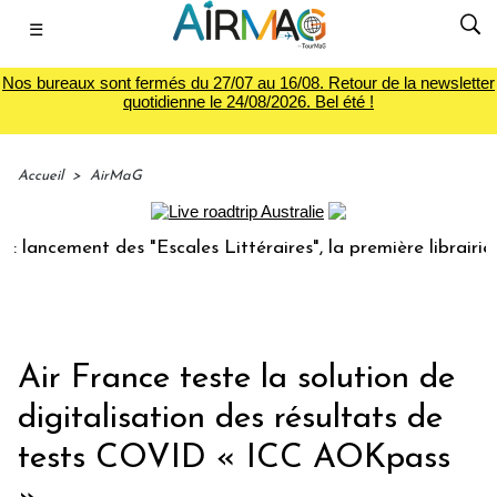
☰
Nos bureaux sont fermés du 27/07 au 16/08. Retour de la newsletter
quotidienne le 24/08/2026. Bel été !
Accueil
>
AirMaG
cement des "Escales Littéraires", la première librairie du v
Air France teste la solution de
digitalisation des résultats de
tests COVID « ICC AOKpass