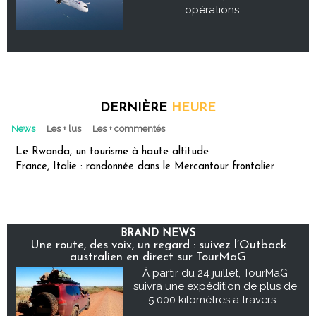
opérations...
DERNIÈRE
HEURE
News
Les + lus
Les + commentés
Le Rwanda, un tourisme à haute altitude
France, Italie : randonnée dans le Mercantour frontalier
BRAND NEWS
Une route, des voix, un regard : suivez l’Outback
australien en direct sur TourMaG
À partir du 24 juillet, TourMaG
suivra une expédition de plus de
5 000 kilomètres à travers...