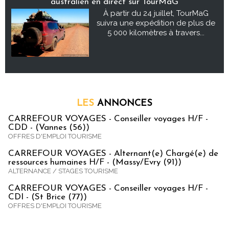
australien en direct sur TourMaG
À partir du 24 juillet, TourMaG
suivra une expédition de plus de
5 000 kilomètres à travers...
LES
ANNONCES
CARREFOUR VOYAGES - Conseiller voyages H/F -
CDD - (Vannes (56))
OFFRES D'EMPLOI TOURISME
CARREFOUR VOYAGES - Alternant(e) Chargé(e) de
ressources humaines H/F - (Massy/Evry (91))
ALTERNANCE / STAGES TOURISME
CARREFOUR VOYAGES - Conseiller voyages H/F -
CDI - (St Brice (77))
OFFRES D'EMPLOI TOURISME