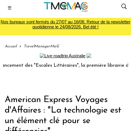
☰
Nos bureaux sont fermés du 27/07 au 16/08. Retour de la newsletter
quotidienne le 24/08/2026. Bel été !
Accueil
>
TravelManagerMaG
nt des "Escales Littéraires", la première librairie du voyag
American Express Voyages
d'Affaires : "La technologie est
un élément clé pour se