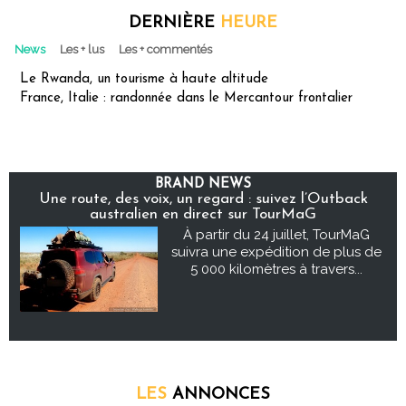
DERNIÈRE
HEURE
News
Les + lus
Les + commentés
Le Rwanda, un tourisme à haute altitude
France, Italie : randonnée dans le Mercantour frontalier
BRAND NEWS
Une route, des voix, un regard : suivez l’Outback
australien en direct sur TourMaG
À partir du 24 juillet, TourMaG
suivra une expédition de plus de
5 000 kilomètres à travers...
LES
ANNONCES