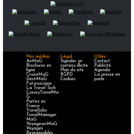
Nos médias
Légal
Utiles
AirMaG
Signaler un
Contact
Brochures en
contenu illicite
Publicité
ligne
Plan du site
Agenda
CruiseMaG
RGPD
La presse en
DestiMaG
Cookies
parle
Futuroscopie
La Travel Tech
LuxuryTravelMa
G
Partez en
France
TravelJobs
TravelManager
MaG
VoyageursMaG
Voyages
Responsables