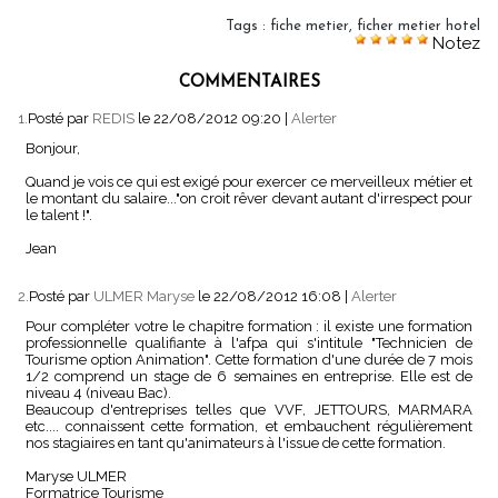
Tags
:
fiche metier
,
ficher metier hotel
Notez
COMMENTAIRES
1.
Posté par
REDIS
le 22/08/2012 09:20
|
Alerter
Bonjour,
Quand je vois ce qui est exigé pour exercer ce merveilleux métier et
le montant du salaire..."on croit rêver devant autant d'irrespect pour
le talent !".
Jean
2.
Posté par
ULMER Maryse
le 22/08/2012 16:08
|
Alerter
Pour compléter votre le chapitre formation : il existe une formation
professionnelle qualifiante à l'afpa qui s'intitule "Technicien de
Tourisme option Animation". Cette formation d'une durée de 7 mois
1/2 comprend un stage de 6 semaines en entreprise. Elle est de
niveau 4 (niveau Bac).
Beaucoup d'entreprises telles que VVF, JETTOURS, MARMARA
etc.... connaissent cette formation, et embauchent régulièrement
nos stagiaires en tant qu'animateurs à l'issue de cette formation.
Maryse ULMER
Formatrice Tourisme