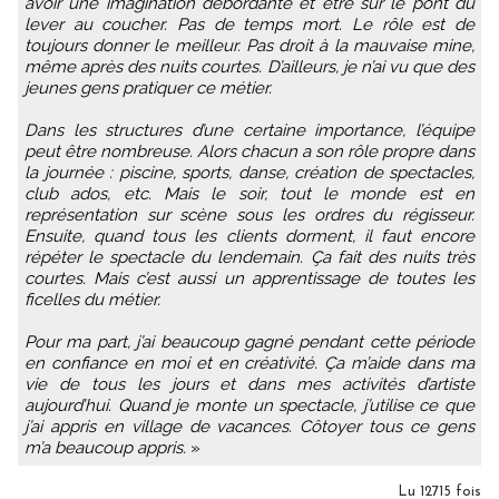
avoir une imagination débordante et être sur le pont du
lever au coucher. Pas de temps mort. Le rôle est de
toujours donner le meilleur. Pas droit à la mauvaise mine,
même après des nuits courtes. D’ailleurs, je n’ai vu que des
jeunes gens pratiquer ce métier.
Dans les structures d’une certaine importance, l’équipe
peut être nombreuse. Alors chacun a son rôle propre dans
la journée : piscine, sports, danse, création de spectacles,
club ados, etc. Mais le soir, tout le monde est en
représentation sur scène sous les ordres du régisseur.
Ensuite, quand tous les clients dorment, il faut encore
répéter le spectacle du lendemain. Ça fait des nuits très
courtes. Mais c’est aussi un apprentissage de toutes les
ficelles du métier.
Pour ma part, j’ai beaucoup gagné pendant cette période
en confiance en moi et en créativité. Ça m’aide dans ma
vie de tous les jours et dans mes activités d’artiste
aujourd’hui. Quand je monte un spectacle, j’utilise ce que
j’ai appris en village de vacances. Côtoyer tous ce gens
m’a beaucoup appris.
»
Lu 12715 fois