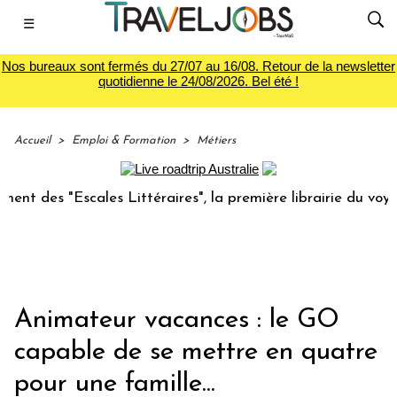
☰
Nos bureaux sont fermés du 27/07 au 16/08. Retour de la newsletter
quotidienne le 24/08/2026. Bel été !
Accueil
>
Emploi & Formation
>
Métiers
"Escales Littéraires", la première librairie du voyage
Le g
Animateur vacances : le GO
capable de se mettre en quatre
pour une famille...