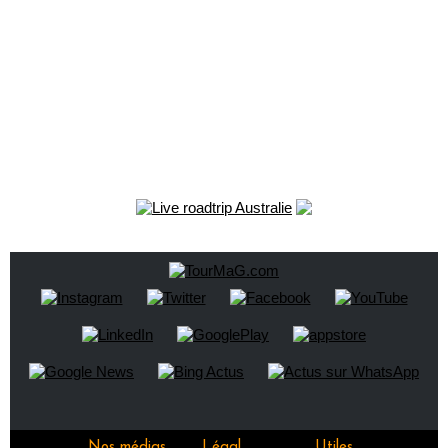
Nos médias
Légal
Utiles