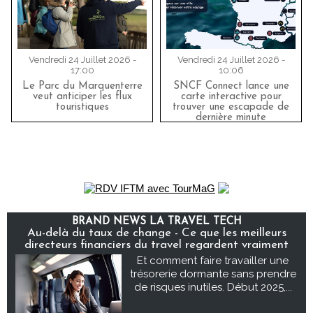
Vendredi 24 Juillet 2026 -
Vendredi 24 Juillet 2026 -
17:00
10:06
Le Parc du Marquenterre
SNCF Connect lance une
veut anticiper les flux
carte interactive pour
touristiques
trouver une escapade de
dernière minute
BRAND NEWS LA TRAVEL TECH
Au-delà du taux de change - Ce que les meilleurs
directeurs financiers du travel regardent vraiment
Et comment faire travailler une
trésorerie dormante sans prendre
de risques inutiles. Début 2025,...