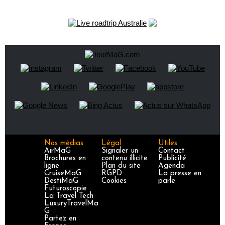
Nos médias
Légal
Utiles
AirMaG
Signaler un
Contact
Brochures en
contenu illicite
Publicité
ligne
Plan du site
Agenda
CruiseMaG
RGPD
La presse en
DestiMaG
Cookies
parle
Futuroscopie
La Travel Tech
LuxuryTravelMa
G
Partez en