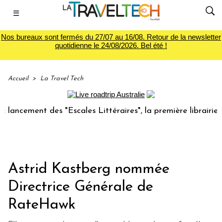
☰
Nos bureaux sont fermés du 27/07 au 16/08. Retour de la newsletter
quotidienne le 24/08/2026. Bel été !
Accueil
>
La Travel Tech
cement des "Escales Littéraires", la première librairie du v
Astrid Kastberg nommée
Directrice Générale de
RateHawk