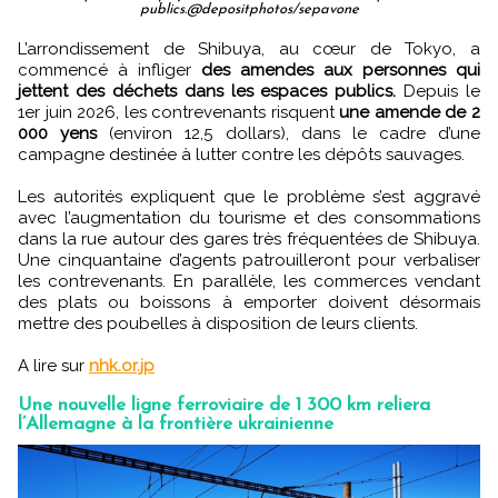
publics.@depositphotos/sepavone
L’arrondissement de Shibuya, au cœur de Tokyo, a
commencé à infliger
des amendes aux personnes qui
jettent des déchets dans les espaces publics.
Depuis le
1er juin 2026, les contrevenants risquent
une amende de 2
000 yens
(environ 12,5 dollars), dans le cadre d’une
campagne destinée à lutter contre les dépôts sauvages.
Les autorités expliquent que le problème s’est aggravé
avec l’augmentation du tourisme et des consommations
dans la rue autour des gares très fréquentées de Shibuya.
Une cinquantaine d’agents patrouilleront pour verbaliser
les contrevenants. En parallèle, les commerces vendant
des plats ou boissons à emporter doivent désormais
mettre des poubelles à disposition de leurs clients.
A lire sur
nhk.or.jp
Une nouvelle ligne ferroviaire de 1 300 km reliera
l’Allemagne à la frontière ukrainienne