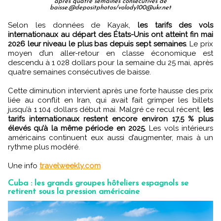
après quatre semaines consécutives de
baisse.@depositphotos/volody100@ukr.net
Selon les données de Kayak,
les tarifs des vols
internationaux au départ des États-Unis ont atteint fin mai
2026 leur niveau le plus bas depuis sept semaines
. Le prix
moyen d’un aller-retour en classe économique est
descendu à 1 028 dollars pour la semaine du 25 mai, après
quatre semaines consécutives de baisse.
Cette diminution intervient après une forte hausse des prix
liée au conflit en Iran, qui avait fait grimper les billets
jusqu’à 1 104 dollars début mai. Malgré ce recul récent,
les
tarifs internationaux restent encore environ 17,5 % plus
élevés qu’à la même période en 2025.
Les vols intérieurs
américains continuent eux aussi d’augmenter, mais à un
rythme plus modéré.
Une info
travelweekly.com
Cuba : les grands groupes hôteliers espagnols se
retirent sous la pression américaine