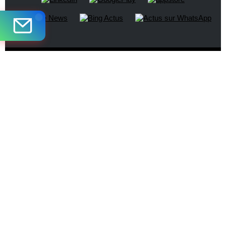
Nos médias
Légal
Utiles
AirMaG
Signaler un
Contact
Brochures en
contenu illicite
Publicité
ligne
Plan du site
Agenda
CruiseMaG
RGPD
La presse en
DestiMaG
Cookies
parle
Futuroscopie
La Travel Tech
LuxuryTravelMa
G
Partez en
France
TravelJobs
TravelManager
MaG
VoyageursMaG
Voyages
Responsables
Site certifié