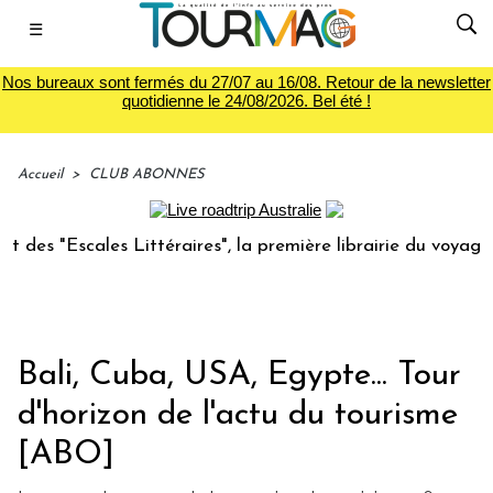
☰
Nos bureaux sont fermés du 27/07 au 16/08. Retour de la newsletter
quotidienne le 24/08/2026. Bel été !
Accueil
>
CLUB ABONNES
raires", la première librairie du voyage
Le groupe Sain
Bali, Cuba, USA, Egypte... Tour
d'horizon de l'actu du tourisme
[ABO]