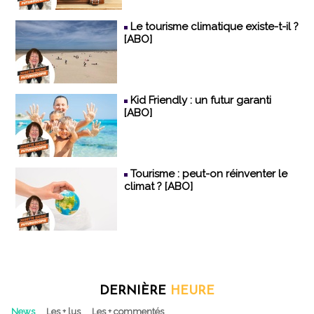
Le tourisme climatique existe-t-il ?
[ABO]
Kid Friendly : un futur garanti
[ABO]
Tourisme : peut-on réinventer le
climat ? [ABO]
DERNIÈRE
HEURE
News
Les + lus
Les + commentés