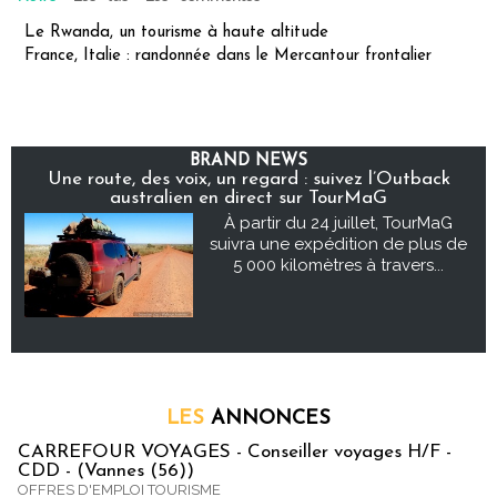
Le Rwanda, un tourisme à haute altitude
France, Italie : randonnée dans le Mercantour frontalier
BRAND NEWS
Une route, des voix, un regard : suivez l’Outback
australien en direct sur TourMaG
À partir du 24 juillet, TourMaG
suivra une expédition de plus de
5 000 kilomètres à travers...
LES
ANNONCES
CARREFOUR VOYAGES - Conseiller voyages H/F -
CDD - (Vannes (56))
OFFRES D'EMPLOI TOURISME