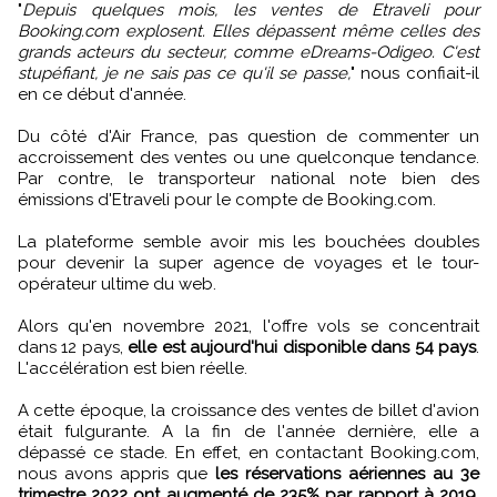
"
Depuis quelques mois, les ventes de Etraveli pour
Booking.com explosent. Elles dépassent même celles des
grands acteurs du secteur, comme eDreams-Odigeo. C'est
stupéfiant, je ne sais pas ce qu'il se passe,
" nous confiait-il
en ce début d'année.
Du côté d'Air France, pas question de commenter un
accroissement des ventes ou une quelconque tendance.
Par contre, le transporteur national note bien des
émissions d'Etraveli pour le compte de Booking.com.
La plateforme semble avoir mis les bouchées doubles
pour devenir la super agence de voyages et le tour-
opérateur ultime du web.
Alors qu'en novembre 2021, l'offre vols se concentrait
dans 12 pays,
elle est aujourd'hui disponible dans 54 pays
.
L'accélération est bien réelle.
A cette époque, la croissance des ventes de billet d'avion
était fulgurante. A la fin de l'année dernière, elle a
dépassé ce stade. En effet, en contactant Booking.com,
nous avons appris que
les réservations aériennes au 3e
trimestre 2022 ont augmenté de 235% par rapport à 2019,