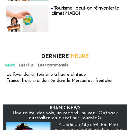
Tourisme : peut-on réinventer le
climat ? [ABO]
DERNIÈRE
HEURE
News
Les + lus
Les + commentés
Le Rwanda, un tourisme à haute altitude
France, Italie : randonnée dans le Mercantour frontalier
BRAND NEWS
Une route, des voix, un regard : suivez l’Outback
australien en direct sur TourMaG
À partir du 24 juillet, TourMaG
suivra une expédition de plus de