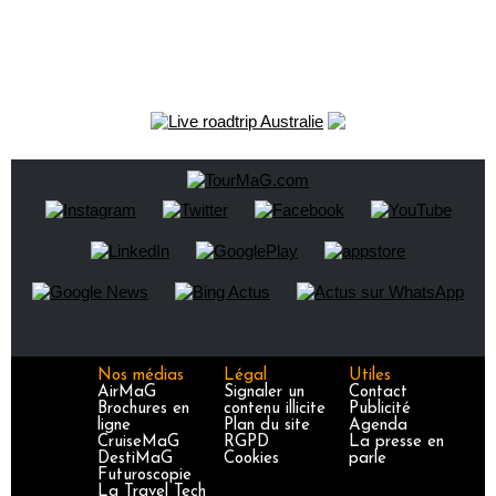
Nos médias
Légal
Utiles
AirMaG
Signaler un
Contact
Brochures en
contenu illicite
Publicité
ligne
Plan du site
Agenda
CruiseMaG
RGPD
La presse en
DestiMaG
Cookies
parle
Futuroscopie
La Travel Tech