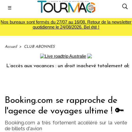
☰
Nos bureaux sont fermés du 27/07 au 16/08. Retour de la newsletter
quotidienne le 24/08/2026. Bel été !
Accueil
>
CLUB ABONNES
s aux vacances : un droit inachevé totalement abandonné par
Booking.com se rapproche de
l'agence de voyages ultime ! 🔑
Booking.com a très fortement accéléré sur la vente
de billets d'avion