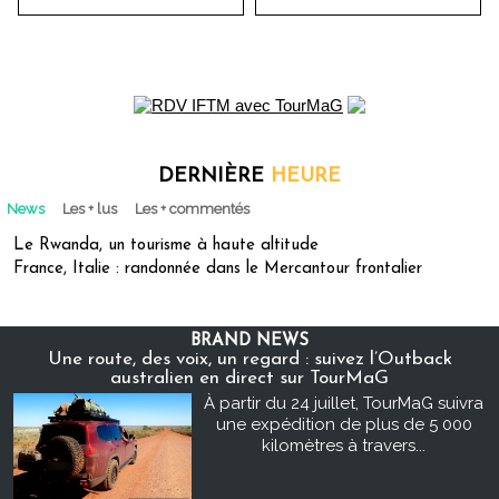
DERNIÈRE
HEURE
News
Les + lus
Les + commentés
Le Rwanda, un tourisme à haute altitude
France, Italie : randonnée dans le Mercantour frontalier
BRAND NEWS
Une route, des voix, un regard : suivez l’Outback
australien en direct sur TourMaG
À partir du 24 juillet, TourMaG suivra
une expédition de plus de 5 000
kilomètres à travers...