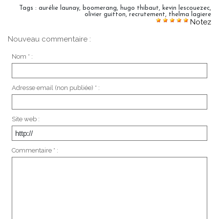
Tags
:
aurélie launay
,
boomerang
,
hugo thibaut
,
kevin lescouezec
,
olivier guitton
,
recrutement
,
thelma lagiere
Notez
Nouveau commentaire :
Nom * :
Adresse email (non publiée) * :
Site web :
Commentaire * :