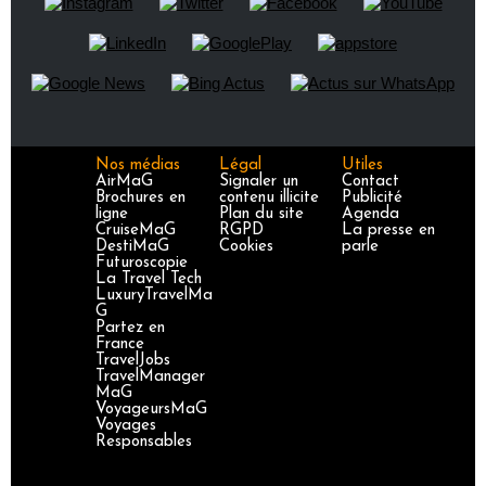
Nos médias
Légal
Utiles
AirMaG
Signaler un
Contact
Brochures en
contenu illicite
Publicité
ligne
Plan du site
Agenda
CruiseMaG
RGPD
La presse en
DestiMaG
Cookies
parle
Futuroscopie
La Travel Tech
LuxuryTravelMa
G
Partez en
France
TravelJobs
TravelManager
MaG
VoyageursMaG
Voyages
Responsables