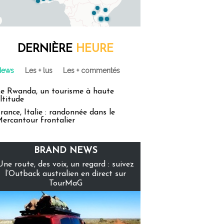
DERNIÈRE
HEURE
News
Les + lus
Les + commentés
e Rwanda, un tourisme à haute
ltitude
rance, Italie : randonnée dans le
ercantour frontalier
BRAND NEWS
Une route, des voix, un regard : suivez
l’Outback australien en direct sur
TourMaG