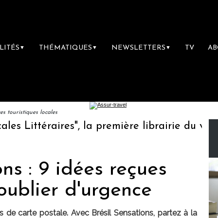
LITÉS
THÉMATIQUES
NEWSLETTERS
TV
A
▼
▼
▼
 touristiques locales
ittéraires", la première librairie du voyage
ns : 9 idées reçues
 oublier d'urgence
és de carte postale. Avec Brésil Sensations, partez à la