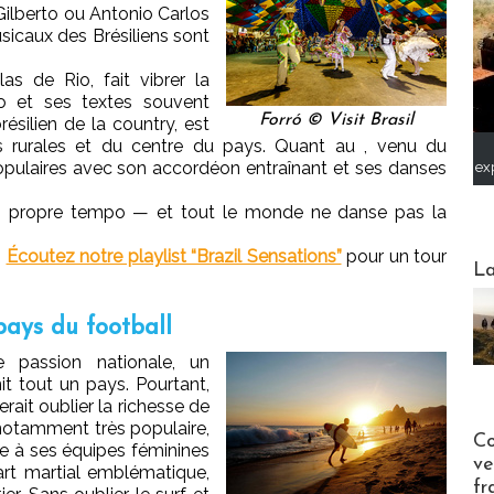
Gilberto ou Antonio Carlos
sicaux des Brésiliens sont
as de Rio, fait vibrer la
o et ses textes souvent
Forró © Visit Brasil
résilien de la country, est
s rurales et du centre du pays. Quant au , venu du
opulaires avec son accordéon entraînant et ses danses
ex
son propre tempo — et tout le monde ne danse pas la
?
Écoutez notre playlist “Brazil Sensations”
pour un tour
Webinai
La
 pays du football
 passion nationale, un
it tout un pays. Pourtant,
erait oublier la richesse de
 notamment très populaire,
Publi-n
Co
âce à ses équipes féminines
ve
, art martial emblématique,
fr