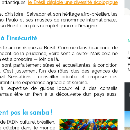
 atlantiques,
le Brésil déploie une diversité écologique
d’histoire : Salvador et son héritage afro-brésilien, les
 São Paulo et ses musées de renommée internationale…
 un Brésil bien plus complet qu’on ne l’imagine.
à l’insécurité
’existe aucun risque au Brésil. Comme dans beaucoup de
L
ent de la prudence, voire sont à éviter. Mais cela ne
a
 est à proscrire — loin de là.
sont parfaitement sûres et accueillantes, à condition
F
M
é. C’est justement l’un des rôles clés des agences de
Sensations : conseiller, orienter et proposer des
arantir une expérience agréable et sereine.
à l’expertise de guides locaux et à des conseils
 jamais être un frein à la découverte d’un pays aussi
ent pas la samba !
e l’ADN culturel brésilien,
e célèbre dans le monde