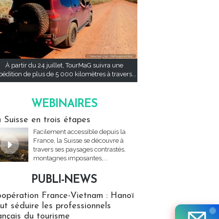
À partir du 24 juillet, TourMaG suivra une
pédition de plus de 5 000 kilomètres à travers...
WEBINAIRES
res
 Suisse en trois étapes
Facilement accessible depuis la
France, la Suisse se découvre à
travers ses paysages contrastés,
montagnes imposantes,...
PUBLI-NEWS
ews
opération France-Vietnam : Hanoï
ut séduire les professionnels
ançais du tourisme