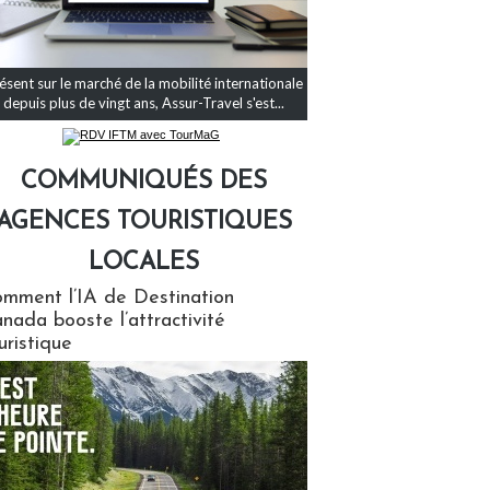
ésent sur le marché de la mobilité internationale
depuis plus de vingt ans, Assur-Travel s'est...
COMMUNIQUÉS DES
AGENCES TOURISTIQUES
LOCALES
qués des agences touristiques locales
mment l’IA de Destination
nada booste l’attractivité
uristique