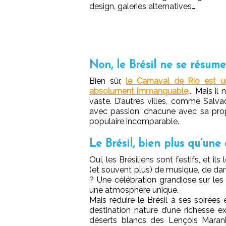
design, galeries alternatives…
Non, le Brésil ne se résum
Bien sûr,
le Carnaval de Rio est 
absolument immanquable
... Mais il
vaste. D’autres villes, comme Salvad
avec passion, chacune avec sa propr
populaire incomparable.
Le Brésil, bien plus qu’une
Oui, les Brésiliens sont festifs, et il
(et souvent plus) de musique, de da
? Une célébration grandiose sur les p
une atmosphère unique.
Mais réduire le Brésil à ses soirées e
destination nature d’une richesse 
déserts blancs des Lençóis Maran