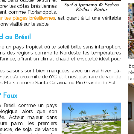
r. Sans oublier le surf et
Surf à Ipanema © Pedros
brer les côtes brésiliennes
Kirilos - Riotur
ent comme Florianópolis.
r les plages brésiliennes
, est quant à lui une véritable
onvivialité sur le sable.
d au Brésil
n pays tropical où le soleil brille sans interruption,
Dans des régions comme le Nordeste, les températures
’année, offrant un climat chaud et ensoleillé idéal pour
Bo
es saisons sont bien marquées, avec un vrai hiver. Là-
ré
jusqu’à proximité de 0°C, et il n’est pas rare de voir de
le
s États comme Santa Catarina ou Rio Grande do Sul.
? Faux
 le Brésil comme un pays
logique, alors que son
iée. Acteur majeur dans
igure parmi les premiers
ucre, de soja, de viande