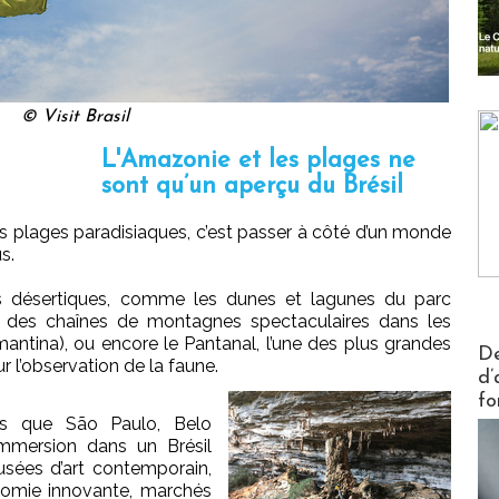
© Visit Brasil
L'Amazonie et les plages ne
sont qu’un aperçu du Brésil
ses plages paradisiaques, c’est passer à côté d’un monde
s.
s désertiques, comme les dunes et lagunes du parc
, des chaînes de montagnes spectaculaires dans les
ina), ou encore le Pantanal, l’une des plus grandes
Actus V
De
 l’observation de la faune.
d’
fo
les que São Paulo, Belo
immersion dans un Brésil
sées d’art contemporain,
onomie innovante, marchés