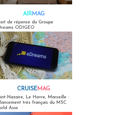
AIR
MAG
G
oit de réponse du Groupe
Dreams ODIGEO
CRUISE
MAG
MaG
int-Nazaire, Le Havre, Marseille :
 lancement très français du MSC
rld Asia