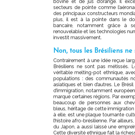
bovine et de jus d’orange. Il ex
secteurs de pointe comme l’aéronau
des principaux constructeurs mondia
plus, il est à la pointe dans le d
bancaire, notamment grâce à ses i
renouvelable et les technologies num
investit massivement.
Non, tous les Brésiliens ne
Contrairement à une idée reçue lar
Brésiliens ne sont pas métissés. L
véritable melting-pot ethnique, ave
populations : des communautés noir
asiatiques et bien d’autres. Le Brési
d’immigration, notamment européen
marqué certaines régions. Par exemp
beaucoup de personnes aux chev
bleus, héritage de cette immigratio
à elle, est une plaque tournante cultu
l’histoire afro-brésilienne. Par ailleu
du Japon, a aussi laissé une emprein
Cette diversité ethnique fait la riches