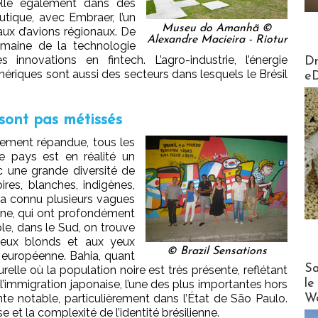
celle également dans des
tique, avec Embraer, l’un
Museu do Amanhã ©
ux d’avions régionaux. De
Alexandre Macieira - Riotur
omaine de la technologie
AirMa
nnovations en fintech. L’agro-industrie, l’énergie
Dr
ériques sont aussi des secteurs dans lesquels le Brésil
e
 sont pas métissés
gement répandue, tous les
e pays est en réalité un
c une grande diversité de
es, blanches, indigènes,
l a connu plusieurs vagues
ne, qui ont profondément
le, dans le Sud, on trouve
eux blonds et aux yeux
© Brazil Sensations
n européenne. Bahia, quant
Cruise
Sa
relle où la population noire est très présente, reflétant
le
rs, l’immigration japonaise, l’une des plus importantes hors
Wo
te notable, particulièrement dans l’État de São Paulo.
se et la complexité de l’identité brésilienne.