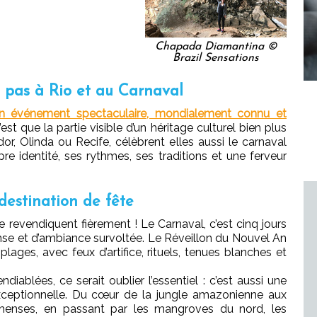
Chapada Diamantina ©
Brazil Sensations
e pas à Rio et au Carnaval
un événement spectaculaire, mondialement connu et
 n’est que la partie visible d’un héritage culturel bien plus
or, Olinda ou Recife, célèbrent elles aussi le carnaval
e identité, ses rythmes, ses traditions et une ferveur
 destination de fête
s le revendiquent fièrement ! Le Carnaval, c’est cinq jours
nse et d’ambiance survoltée. Le Réveillon du Nouvel An
lages, avec feux d’artifice, rituels, tenues blanches et
ndiablées, ce serait oublier l’essentiel : c’est aussi une
exceptionnelle. Du cœur de la jungle amazonienne aux
henses, en passant par les mangroves du nord, les