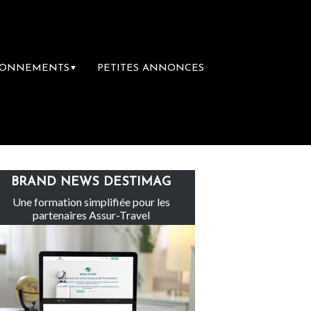
BONNEMENTS
PETITES ANNONCES
▼
Le groupe Sainte-Claire rachète Eden Tou
BRAND NEWS DESTIMAG
Une formation simplifiée pour les
partenaires Assur-Travel