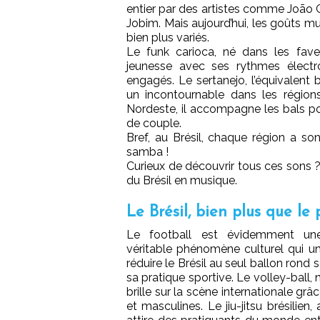
entier par des artistes comme João 
Jobim. Mais aujourd’hui, les goûts mu
bien plus variés.
Le funk carioca, né dans les favel
jeunesse avec ses rythmes électr
engagés. Le sertanejo, l’équivalent b
un incontournable dans les région
Nordeste, il accompagne les bals p
de couple.
Bref, au Brésil, chaque région a 
samba !
Curieux de découvrir tous ces sons 
du Brésil en musique.
Le Brésil, bien plus que le
Le football est évidemment une
véritable phénomène culturel qui un
réduire le Brésil au seul ballon rond s
sa pratique sportive. Le volley-ball,
brille sur la scène internationale gr
et masculines. Le jiu-jitsu brésilien