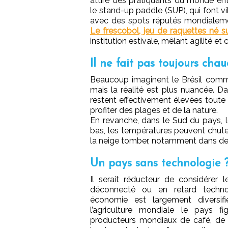
attire des pratiquants du monde entie
le stand-up paddle (SUP), qui font vi
avec des spots réputés mondialem
Le frescobol, jeu de raquettes né su
institution estivale, mêlant agilité et c
Il ne fait pas toujours chau
Beaucoup imaginent le Brésil comme u
mais la réalité est plus nuancée. 
restent effectivement élevées toute l
profiter des plages et de la nature.
En revanche, dans le Sud du pays, l
bas, les températures peuvent chuter 
la neige tomber, notamment dans de
Un pays sans technologie 
Il serait réducteur de considérer
déconnecté ou en retard techno
économie est largement diversif
l’agriculture mondiale le pays f
producteurs mondiaux de café, de s