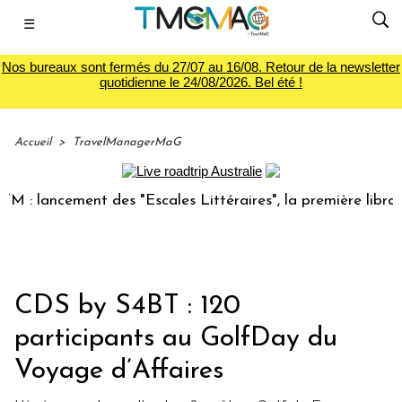
☰
Nos bureaux sont fermés du 27/07 au 16/08. Retour de la newsletter
quotidienne le 24/08/2026. Bel été !
Accueil
>
TravelManagerMaG
 lancement des "Escales Littéraires", la première librairie 
CDS by S4BT : 120
participants au GolfDay du
Voyage d’Affaires