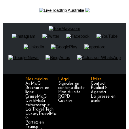
Nos médias
Légal
Utiles
AirMaG
Signaler un
Contact
Brochures en
contenu illicite
Publicité
ligne
Plan du site
Agenda
CruiseMaG
RGPD
La presse en
DestiMaG
Cookies
parle
Futuroscopie
La Travel Tech
LuxuryTravelMa
G
Partez en
France