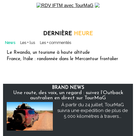
DERNIÈRE
HEURE
News
Les + lus
Les + commentés
Le Rwanda, un tourisme à haute altitude
France, Italie : randonnée dans le Mercantour frontalier
BRAND NEWS
Une route, des voix, un regard : suivez l’Outback
australien en direct sur TourMaG
À partir du 24 juillet, TourMaG
suivra une expédition de plus de
5 000 kilomètres à travers...